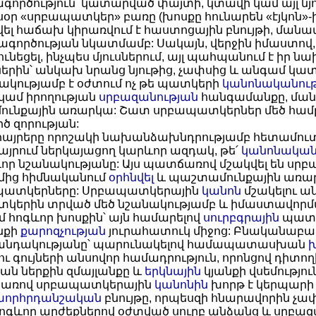
ագործություն՝ կատարված փայտի, կտավի կամ այլ նյ
յսօր «սրբապատկեր» բառը (խոսքը հունարեն «էյկոն»-
վել հաճախ կիրառվում է հաստոցային բնույթի, մ
ործության նկատմամբ: Սակայն, վերջին իմաստո
ունեցել, ինչպես մյուսներում, այլ պահպանում է իր
րին՝ անկախ նրանց նյութից, չափսից և անգամ կ
կությամբ է օժտում ոչ թե պատկերի
կանոնականութ
կամ իրողության
սրբազանության
հանգամանքը, ման
մունքային առարկա: Շատ սրբապատկերներ մեծ համ
րծ զորության:
այրերը որոշակի նախանձախնդրությամբ հետամուտ 
յրում ներկայացող կարևոր ազդակ, թե՛
կանոնակա
 նշանակությանը: Այս պատճառով մշակվել են սր
մից հիմնականում
օրհնվել
և պաշտամունքային առարկ
ատկերները: Սրբապատկերային
կանոն
մշակելու ա
տկերին տրված մեծ նշանակությամբ և իմաստավոր
մ հոգևոր խոսքին՝ այն համարելով
սուրբգրային
պատմ
նքի
քարոզչության
յուրահատուկ միջոց: Բնականաբար
վանդակությանը՝ պարունակելով համապատասխան
խ
 ու գույների անսովոր համադրություն, որոնցով դի
յան ներքին զմայլանքը և
երկնային
կյանքի վսեմությու
տճառով սրբապատկերային
կանոնին
խորթ է կերպարի
խորհրդանշական
բնույթը, որպեսզի հնարավորին չա
ոգևոր արժեքներով օժտված սուրբ անձանց և սրբազ