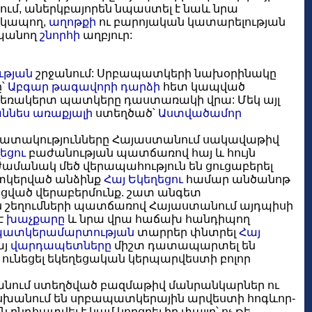
ում, աներկբայորեն նպաստել է նաև նրա
 կապող,
աղոթքի
ու բարոյական կատարելության
պանող
շնորհի
աղբյուր:
ւթյան
շրջանում: Սրբապատկերի նախօրինակը
ը՝
Աբգար թագավորի
դարձի
հետ կապված
նձեռակերտ պատկերը դաստառակի վրա: Մեկ այլ
ննես առաքյալի
ստեղծած՝
Աստվածամոր
իշատակությունները Հայաստանում սակավաթիվ
եցու
բաժանության պատճառով հայ և հույն
ամանակ մեծ վերապահություն են ցուցաբերել
ատկերված անձինք
Հայ Եկեղեցու
համար անծանոթ
նցված վերաբերմունք. շատ անգետ
ան շեղումների պատճառով Հայաստանում այդպիսի
է
խաչքարը
և նրա վրա հաճախ հանդիպող
պատկերամարտության
տարրեր փնտրել
Հայ
այ
վարդապետները
միշտ դատապարտել են
 ունեցել եկեղեցական կերպարվեստի բոլոր
տանում ստեղծված բազմաթիվ մանրանկարներ ու
սխանում են սրբապատկերային արվեստի հոգևոր-
դհատվել է կամ կորցրել իր փայլը՝ ոչ թե