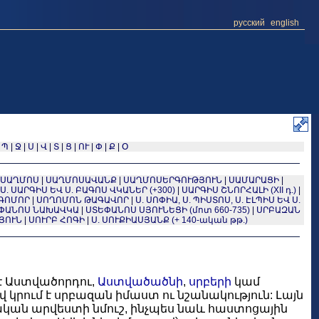
русский
english
|
Պ
|
Ջ
|
Ս
|
Վ
|
Տ
|
Ց
|
ՈՒ
|
Փ
|
Ք
|
Օ
ՍԱՂՄՈՍ
|
ՍԱՂՄՈՍԱՎԱՆՔ
|
ՍԱՂՄՈՍԵՐԳՈՒԹՅՈՒՆ
|
ՍԱՄԱՐԱՑԻ
|
Ս. ՍԱՐԳԻՍ ԵՎ Ս. ԲԱԳՈՍ ՎԿԱՆԵՐ (+300)
|
ՍԱՐԳԻՍ ՇՆՈՐՀԱԼԻ (XII դ.)
|
 ԳՈՄՈՐ
|
ՍՈՂՈՄՈՆ ԹԱԳԱՎՈՐ
|
Ս. ՍՈՓԻԱ, Ս. ՊԻՍՏՈՍ, Ս. ԷԼՊԻՍ ԵՎ Ս.
ԵՓԱՆՈՍ ՆԱԽԱՎԿԱ
|
ՍՏԵՓԱՆՈՍ ՍՅՈՒՆԵՑԻ (մոտ 660-735)
|
ՍՐԲԱԶԱՆ
ՅՈՒՆ
|
ՍՈՒՐԲ ՀՈԳԻ
|
Ս. ՍՈՒՔԻԱՍՅԱՆՔ (+ 140-ական թթ.)
է Աստվածորդու,
Աստվածածնի
,
սրբերի
կամ
րում է սրբազան իմաստ ու նշանակություն: Լայն
կան արվեստի նմուշ, ինչպես նաև հաստոցային