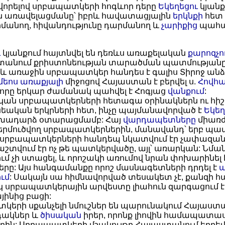
որելով սրբապատկերի հոգևոր դերը
Եկեղեցու
կյանք
ն առավելացմանը՝ իբրև հավատացյալին
երկնքի
հետ
անող, հիվանդությունը դարմանող և
չարիքից
պահ
ւ
կյանքում հայտնվել են դեռևս առաքելական
քարոզչո
աստանում քրիստոնեության տարածման պատմության
իբրև առաջին սրբապատկեր հանդես է գալիս Տիրոջ ա
մեոս առաքյալի
միջոցով Հայաստան է բերվել ս.
Հովհա
որը երկար ժամանակ պահվել է Հոգյաց
վանքում
:
ական սրբապատկերների հետագա օրինակներն ու հ
նեական երկրների հետ, ինչը պայմանավորված է
Եկեղ
ոխադարձ օտարացմամբ: Հայ
վարդապետները
միառժ
երմուծվող սրբապատկերներին, մանավանդ՝ երբ պ
տե սրբապատկերների հանդեպ նկատվում էր չափազա
շտվում էր ոչ թե պատկերվածը, այլ՝ առարկան: Նմ
 չի ստացել, և որոշակի առումով նրան փոխարինել 
: Այս հանգամանքը որոշ մասնագետների դրդել է
ւմ
: Սակայն սա հիմնավորված տեսակետ չէ, քանզի հ
սկ սրբապատկերային արվեստը լիահուն զարգացում է
ինից բացի:
կերի սքանչելի նմուշներ են պարունակում Հայաս
դակներ և
ծիսական
իրեր, որոնք լիովին համապատա
: Սրբապատկերի մշակույթը Հայաստանում երբեմն ըն