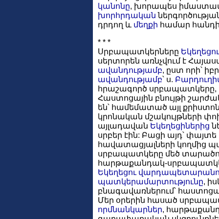
կանոնը
, խորապես իմաստավ
խորհրդական
ներգործությա
դրդող և
մեղքի
համար հանդիմ
* * *
Սրբապատկերները
Եկեղեցո
սերտորեն առնչվում է Հայ
ավանդությամբ
, ըստ որի՝ 
ավանդությամբ
՝ ս.
Բարդուղի
հրաշագործ սրբապատկերը, 
Հաստոցային բնույթի շարժ
են՝ համեմատած այլ քրիստո
կրոնական մշակույթների փ
այլադավան
Եկեղեցիներից
ն
սրբեր էին: Բացի այդ՝ փայ
հավատացյալների կողմից պա
սրբապատկերը մեծ տարածում
հարթաքանդակ-սրբապատկերը
Եկեղեցու
վարդապետարանո
պատկերամարտությունը
, ի
բնագավառներում՝ հաստոցայ
Մեր օրերին հասած սրբապատ
որմնանկարներ
, հարթաքան
գաղափարական սկզբունքներին