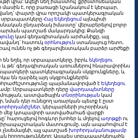
ութի վրա: Ավելի նեղ իմաստով՝ քրիստոնեական
ի մասին է, որը բառացի նշանակում է կերպար,
անավանդ՝ փայտի վրա որոշակի պատկերագրական
վ, սրբապատկերը
Հայ Եկեղեցում
այնպիսի
 նախնական ընդարձակ իմաստը՝ վերաբերելով բոլոր
ատարման պատշաճ մակարդակից: Քանզի
յունը
կամ գեղագիտական արժանիքը, այլ
ավանդ՝ հատուկ
օրհնություն
ստանալուց հետո,
բավ ունեն ոչ թե գեղարվեստական բարձր արժեքի
են եղել, որ սրբապատկերը, իբրև
եկեղեցու
ն
և թե՛ գեղագիտական առումներով հնարավորինս
բապատկերի պատկերագրական սկզբունքները, և
ա են դարձել այդ սկզբունքներին
նհրաժեշտությունը պայմանավորված է
Եկեղեցու
մամբ: Սրբապատկերի դերը
վարդապետները
ության, աստվածային
տնօրինության
կամ
, նման դեր ունեցող առարկան պետք է ըստ
որհրդանիշներ
, կերպարների յուրօրինակ
տողի մեջ կտպավորի աստվածահաճ վարքի
նը՝ հարուցելով հոգևոր խոհեր և մղելով
աղոթքի
ու
 իրապաշտական մատուցումը. այն ապահովում է
փ չնսեմացնի, այլ պատշաճ
խորհրդականությամբ
ան իրողությունները: Այսպես սրբապատկերային