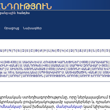
ա
Օրացույց
Նախագծեր
Ա
|
Բ
|
Գ
|
Դ
|
Ե
|
Զ
|
Է
|
Ը
|
Թ
|
Ժ
|
Ի
|
Լ
|
Խ
|
Ծ
|
Կ
|
Հ
|
Ձ
|
Ղ
|
Ճ
|
Մ
|
Յ
|
Ն
|
Շ
|
Ո
|
Չ
 (348-439)
|
Ս. ՍԱՀԱԿ ԵՎ Ս. ՀՈՎՍԵՓ ԿԱՐՆԵՑԻՆԵՐ (+808)
|
ՍԱՂԱՎԱՐՏ
|
ՀԻՆԻ ՎԱՆՔ
|
Ս. ՍԱՆԴՈՒԽՏ (+46)
|
ՍԱՏԱՆԱ
|
Ս. ՍԱՐԳԻՍ ԶՈՐԱՎԱՐ (+363)
|
ԵՐ
|
Ս. ՍԻՄԵՈՆ ՍՅՈՒՆԱԿՅԱՑ (+459)
|
ՍԿԻՀ
|
ՍՅՈՒՆԻ ՎԱՆՔ
|
ՍՈԴՈՄ ԵՎ
 ա. VII դ. երկրորդ կես)
|
ՍՊԻՏԱԿԱՎՈՐ Ս. ԱՍՏՎԱԾԱԾԻՆ ՎԱՆՔ
|
Ս. ՍՏ
ՏԿԵՐ
|
ՍՐԲԵՐ
|
ՍՐԲՈՒԹՅՈՒՆ
|
ՍՐԲՈՒԹՅՈՒՆ ՍՐԲՈՑ
|
ՍՈՒՐԲ ԵՐՐՈՐԴՈՒԹ
կրոնական ստեղծագործությունը, որը ներկայացնում 
րոնական բովանդակությամբ պատկերներ և դրանով կ
րմնանկար
կամ խճանկար,
մանրանկար
կամ կիրառա