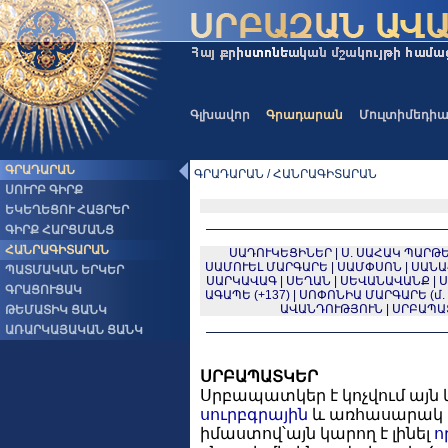
Գլխավոր
Գրադարան
Մուլտիմեդի
ԳՐԱԴԱՐԱՆ
ԳՐԱԴԱՐԱՆ / ՀԱՆՐԱԳԻՏԱՐԱՆ
ՍՈՒՐԲ ԳԻՐՔ
ԵԿԵՂԵՑՈՒ ՀԱՅՐԵՐ
ԳԻՐՔ ՀԱՐՑՄԱՆՑ
ՀԱՆՐԱԳԻՏԱՐԱՆ
ՍԱԴՈՒԿԵՑԻՆԵՐ
|
Ս. ՍԱՀԱԿ ՊԱՐԹԵՎ
ՍԱՄՈՒԵԼ ՄԱՐԳԱՐԵ
|
ՍԱՄՓՍՈՆ
|
ՍԱՆԱ
ՊԱՏՄԱԿԱՆ ԵՐԿԵՐ
ՍԱՐԿԱՎԱԳ
|
ՍԵՂԱՆ
|
ՍԵՎԱՆԱՎԱՆՔ
|
Ս
ԳՐԱՑՈՒՑԱԿ
ԱԳԱՊԵ (+137)
|
ՍՈՓՈՆԻԱ ՄԱՐԳԱՐԵ (մ. թ.
ԱՎԱՆԴՈՒԹՅՈՒՆ
|
ՍՐԲԱՊԱ
ԹԵՄԱՏԻԿ ՑԱՆԿ
ԱՌԱՐԿԱՅԱԿԱՆ ՑԱՆԿ
ՍՐԲԱՊԱՏԿԵՐ
Սրբապատկեր է կոչվում այն 
սուրբգրային
և առհասարակ կ
իմաստով՝այն կարող է լինել
ո