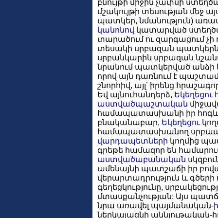
բնույթի միջին չափսի ստեղծ
մշակույթի տեսության մեջ ա
պատկեր, նմանություն) առա
կանոնով
կատարված ստեղծագ
տարածում ու զարգացում չի 
տեսակի սրբազան պատկերնե
սրբանկարին սրբազան նշանա
նրանում պատկերված անձի 
որով այն դառնում է պաշտա
շնորհիվ, այլ՝ իրենց հրաշագո
Եվ այնուհանդերձ,
Եկեղեցու
հ
աստվածպաշտական
միջավա
համապատասխանի իր հոգևոր
բնականաբար,
Եկեղեցու
կող
համապատասխանող սրբապ
վարդապետների
կողմից պա
գրեթե համազոր են համարու
աստվածաբանական
սկզբու
ամենայնի պատշաճի իր բո
վերարտադրություն և գծերի
գեղեցկությունը, սրբակեցութ
մտասքանչության: Այս պա
նրա առավել պայմանական-
ներկայացնի աննյութական-հ