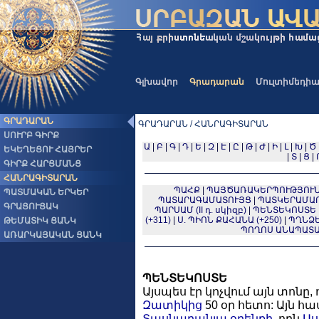
Գլխավոր
Գրադարան
Մուլտիմեդի
ԳՐԱԴԱՐԱՆ
ԳՐԱԴԱՐԱՆ / ՀԱՆՐԱԳԻՏԱՐԱՆ
ՍՈՒՐԲ ԳԻՐՔ
Ա
|
Բ
|
Գ
|
Դ
|
Ե
|
Զ
|
Է
|
Ը
|
Թ
|
Ժ
|
Ի
|
Լ
|
Խ
|
Ծ
ԵԿԵՂԵՑՈՒ ՀԱՅՐԵՐ
|
Տ
|
Ց
|
ԳԻՐՔ ՀԱՐՑՄԱՆՑ
ՀԱՆՐԱԳԻՏԱՐԱՆ
ՊԱՀՔ
|
ՊԱՅԾԱՌԱԿԵՐՊՈՒԹՅՈՒՆ
ՊԱՏՄԱԿԱՆ ԵՐԿԵՐ
ՊԱՏԱՐԱԳԱՄԱՏՈՒՅՑ
|
ՊԱՏԿԵՐԱՄԱ
ԳՐԱՑՈՒՑԱԿ
ՊԱՐՍԱՄ (II դ. սկիզբ)
|
ՊԵՆՏԵԿՈՍՏԵ
(+311)
|
Ս. ՊԻՈՆ ՔԱՀԱՆԱ (+250)
|
ՊՂՆՁԵ
ԹԵՄԱՏԻԿ ՑԱՆԿ
ՊՈՂՈՍ ԱՆԱՊԱՏԱԿԱՆ
ԱՌԱՐԿԱՅԱԿԱՆ ՑԱՆԿ
ՊԵՆՏԵԿՈՍՏԵ
Այսպես էր կոչվում այն տոնը, 
Զատիկից
50 օր հետո: Այն 
Տասնաբանյա
օրենքի
, որն
Ա