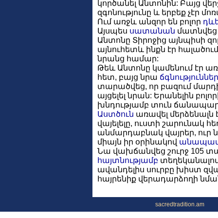
կործանել Անտոնին: Բայց վերջ
զգոնությունը և երբեք չէր մոռ
Ում առջև անզոր են բոլոր
դև
Այսպես
սատանան
մատնվեց 
Անտոնը Տիրոջից այնպիսի զո
այնուհետև ինքն էր հալածու
նրանց համար:
Թեև Անտոնը կամենում էր առ
հետ, բայց նրա
ճգնություննե
տարածվեց, որ բազում մարդի
այցելել նրան: Երանելին բոլոր
խնդությամբ տուն ճանապար
Աստծուն
առավել մերձենալն
վայելելը, ուստի շարունակ հե
անմարդաբնակ վայրեր, ուր ն
միայն իր օրինակով
անապա
Նա վախճանվեց շուրջ 105 տ
հայտնությամբ
տեղեկանալով
ավանդելիս սուրբը խիստ զվ
հայրենիք վերադարձողի նմա
sacredtradition.am