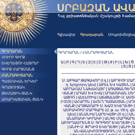
Գլխավոր
Գրադարան
Մուլտիմեդի
ԳՐԱԴԱՐԱՆ
ԳՐԱԴԱՐԱՆ / ՀԱՆՐԱԳԻՏԱՐԱՆ
ՍՈՒՐԲ ԳԻՐՔ
Ա
|
Բ
|
Գ
|
Դ
|
Ե
|
Զ
|
Է
|
Ը
|
Թ
|
Ժ
|
Ի
|
Լ
|
Խ
|
Ծ
ԵԿԵՂԵՑՈՒ ՀԱՅՐԵՐ
|
Տ
|
Ց
|
ԳԻՐՔ ՀԱՐՑՄԱՆՑ
ՀԱՆՐԱԳԻՏԱՐԱՆ
Ս. ԱԲԳԱՐ ԹԱԳԱՎՈՐ (I դ.)
|
ԱԲԴԻՈՒ ՄԱՐԳԱ
ՊԱՏՄԱԿԱՆ ԵՐԿԵՐ
դ. երկրորդ կես)
|
ԱԲԵԼ ԵՎ ԿԱՅԵՆ
|
Ա
ԳՐԱՑՈՒՑԱԿ
ԱԲՐԱՀԱՄ ՆԱԽԱՀԱՅՐ
|
ԱԳԱԹԱՆԳԵՂՈՍ (
ՎԱՆՔ
|
ԱԴԱՄ ԵՎ ԵՎԱ
|
ԱԴԱՄԱԿԱՆ ՄԵ
ԹԵՄԱՏԻԿ ՑԱՆԿ
ԱԹՈՌ
|
ԱԼԵԼՈՒԻԱ
|
ԱԽԹԱԼԱՅԻ Ս. ԱՍ
ԱՌԱՐԿԱՅԱԿԱՆ ՑԱՆԿ
(+310)
|
ԱՀԱՐՈՆ
|
ԱՀԵՂ ԴԱՏԱՍՏԱՆ
|
ԱՂ
ՎԱՆՔ
|
ԱՂԹԱՄԱՐԻ Ս. ԽԱՉ ԵԿԵՂԵՑԻ
ԱՄԲԱԿՈՒՄ ՄԱՐԳԱՐԵ (մ. թ. ա. VII դ. վե
կես)
|
ԱՆԱՆԻԱ ՆԱՐԵԿԱՑԻ (X դ.)
|
ԱՆ
ԱՆԱՌԱԿԻ ԿԻՐԱԿԻ
|
ԱՆԳԵ ՄԱՐԳԱՐԵ (մ
ԱԲՈՒՂԱՄՐԵՆՑ Ս. ԳՐԻԳՈՐ ԵԿԵՂԵՑԻ
|
|
ԱՆԻԻ Ս. ՓՐԿԻՉ ԵԿԵՂԵՑԻ
|
ԱՆԻԻ Տ
ԱՆՎԱՆԱԿՈՉՈՒԹՅՈՒՆ
|
Ս. ԱՆՏՈ