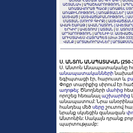
ԱՇԽԱՐՀԱՄԱՏՐԱՆ ԿԻՐԱԿԻ
|
ԱՇԽԱ
ԱՇՏԱՆԱԿ
|
ԱՊԱՇԽԱՐՈՒԹՅՈՒՆ
|
ԱՊՐԱ
ԱՌԱՋԱՎՈՐԱՑ ՊԱՀՔ
|
ԱՌԱՔԵԼ ՍՅՈՒ
ԱՌԱՔԻՆՈՒԹՅՈՒՆ
|
ԱՌԱՔՅԱԼՆԵՐ
|
ԱՍ
ԱՍՏՎԱԾ
|
ԱՍՏՎԱԾԱԲԱՆՈՒԹՅՈՒՆ
|
ԱՍ
ՄԱՏՅԱՆ (ՍՈՒՐԲ ԳԻՐՔ)
|
ԱՍՏՎԱԾՃԱՆ
ԱՎԱԳ ՇԱԲԱԹ
|
ԱՎԱՆԴԱՏՈՒՆ
|
ԱՎԵՏԱՐ
ԵՐԿԻՐ
|
ԱՎԵՏՈՒՄ
|
ԱՏՅԱՆ
|
Ս. ԱՏՈՄՅ
ԱՐԴԱՐՈՒԹՅՈՒՆ
|
ԱՐԵՆԻԻ Ս. ԱՍՏՎԱԾ
ԱՐԻՍՏԱԿԵՍ ՀԱՅՐԱՊԵՏ (մոտ 264-333
ՎԱՆՔ
|
ԱՐՏԱԽՈՒՐԱԿՆԵՐ
|
ԱՐՏԱՔՍՄԱ
Ս. ԱՆՏՈՆ ԱՆԱՊԱՏԱԿԱՆ (250-3
Ս. Անտոն Անապատականը հա
անապատականների
նախահա
եգիպտացի էր, հարուստ և
բ
Փոքր տարիքից սիրում էր 
աղոթել
: Ծնողների
մահից
հետ
որոշեց հեռանալ
աշխարհից
անապատում: Նրա անօրին
հանդեպ մեծ
սերը
շուտով հա
նրանք սկսեցին զանազան
փո
Անտոնին: Սակայն դրանք բոլ
պարտությամբ: