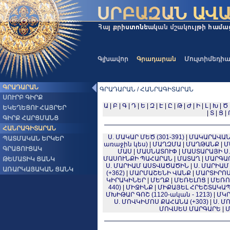
Գլխավոր
Գրադարան
Մուլտիմեդի
ԳՐԱԴԱՐԱՆ
ԳՐԱԴԱՐԱՆ / ՀԱՆՐԱԳԻՏԱՐԱՆ
ՍՈՒՐԲ ԳԻՐՔ
Ա
|
Բ
|
Գ
|
Դ
|
Ե
|
Զ
|
Է
|
Ը
|
Թ
|
Ժ
|
Ի
|
Լ
|
Խ
|
Ծ
ԵԿԵՂԵՑՈՒ ՀԱՅՐԵՐ
|
Տ
|
Ց
|
ԳԻՐՔ ՀԱՐՑՄԱՆՑ
ՀԱՆՐԱԳԻՏԱՐԱՆ
Ս. ՄԱԿԱՐ ՄԵԾ (301-391)
|
ՄԱԿԱՐԱՎԱ
ՊԱՏՄԱԿԱՆ ԵՐԿԵՐ
առաջին կես)
|
ՄԱՂԶՄԱ
|
ՄԱՂԹԱՆՔ
|
Մ
ԳՐԱՑՈՒՑԱԿ
ՄԱՍ
|
ՄԱՍՆԱՏՈՒՓ
|
ՄԱՍՏԱՐԱՅԻ Ս
ՄԱՍՈՒՆՔԻ ՊԱՀԱՐԱՆ
|
ՄԱՏԱՂ
|
ՄԱՐԳԱ
ԹԵՄԱՏԻԿ ՑԱՆԿ
Ս. ՄԱՐԻԱՄ ԱՍՏՎԱԾԱԾԻՆ
|
Ս. ՄԱՐԻԱ
ԱՌԱՐԿԱՅԱԿԱՆ ՑԱՆԿ
(+362)
|
ՄԱՐՄԱՇԵՆԻ ՎԱՆՔ
|
ՄԱՐՏԻՐՈ
ԿԻՐԱԿԻՆԵՐ
|
ՄԵՂՔ
|
ՄԵՌԵԼՈՑ
|
ՄԵՌՈ
440)
|
ՄԻՋԻՆՔ
|
ՄԻՔԱՅԵԼ ՀՐԵՇՏԱԿԱ
ՄԽԻԹԱՐ ԳՈՇ (1120-ական - 1213)
|
ՄԿՐ
Ս. ՄՈՎԿԻՄՈՍ ՔԱՀԱՆԱ (+303)
|
Ս. Մ
ՄՈՎՍԵՍ ՄԱՐԳԱՐԵ
|
Մ