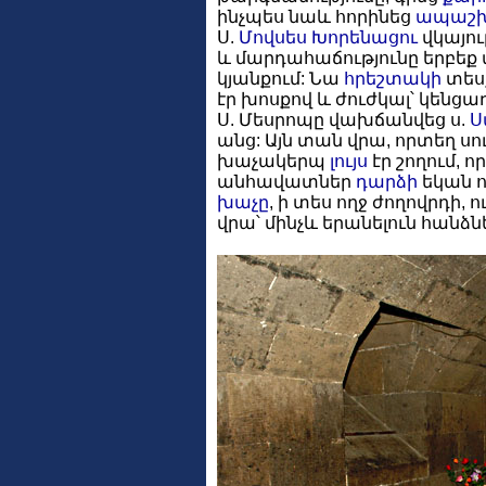
ինչպես նաև հորինեց
ապաշխ
Ս.
Մովսես Խորենացու
վկայու
և մարդահաճությունը երբեք 
կյանքում: Նա
հրեշտակի
տեսք
էր խոսքով և ժուժկալ՝ կենցա
Ս. Մեսրոպը վախճանվեց ս.
Ս
անց: Այն տան վրա, որտեղ սո
խաչակերպ
լույս
էր շողում, ո
անհավատներ
դարձի
եկան 
խաչը
, ի տես ողջ ժողովրդի, 
վրա՝ մինչև երանելուն հանձն