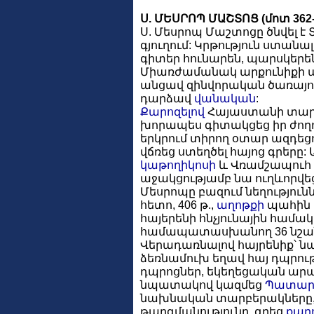
Ս. ՄԵՍՐՈՊ ՄԱՇՏՈՑ (մոտ 362-
Ս. Մեսրոպ Մաշտոցը ծնվել 
գյուղում: Կրթություն ստան
գիտեր հունարեն, պարսկերեն
Միառժամանակ արքունիքի ա
անցավ զինվորական ծառայությ
դարձավ
վանական
:
Քարոզելով
Հայաստանի տարբ
խորապես գիտակցեց իր ժող
երկրում տիրող օտար ազդեց
վճռեց ստեղծել հայոց գրերը
կաթողիկոսի
և Վռամշապուհ թ
աջակցությամբ նա ուղևորվեց
Մեսրոպը բազում նեղություն
հետո, 406 թ.,
աղոթքի
պահին
հայերենի հնչյունային համակ
համապատասխանող 36 նշա
Վերադառնալով հայրենիք՝ 
ձեռնամուխ եղավ հայ դպրու
դպրոցներ, եկեղեցական արար
նպատակով կազմեց
Պատար
նախնական տարբերակները,
թարգմանությունը, գրեց
քար