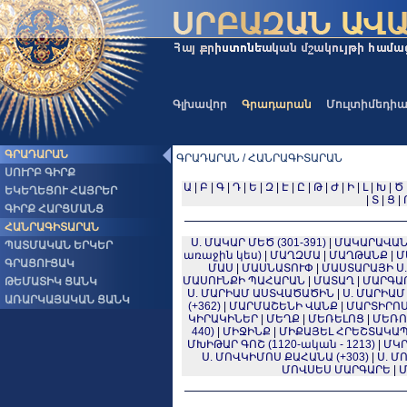
Գլխավոր
Գրադարան
Մուլտիմեդի
ԳՐԱԴԱՐԱՆ
ԳՐԱԴԱՐԱՆ / ՀԱՆՐԱԳԻՏԱՐԱՆ
ՍՈՒՐԲ ԳԻՐՔ
Ա
|
Բ
|
Գ
|
Դ
|
Ե
|
Զ
|
Է
|
Ը
|
Թ
|
Ժ
|
Ի
|
Լ
|
Խ
|
Ծ
ԵԿԵՂԵՑՈՒ ՀԱՅՐԵՐ
|
Տ
|
Ց
|
ԳԻՐՔ ՀԱՐՑՄԱՆՑ
ՀԱՆՐԱԳԻՏԱՐԱՆ
Ս. ՄԱԿԱՐ ՄԵԾ (301-391)
|
ՄԱԿԱՐԱՎԱ
ՊԱՏՄԱԿԱՆ ԵՐԿԵՐ
առաջին կես)
|
ՄԱՂԶՄԱ
|
ՄԱՂԹԱՆՔ
|
Մ
ԳՐԱՑՈՒՑԱԿ
ՄԱՍ
|
ՄԱՍՆԱՏՈՒՓ
|
ՄԱՍՏԱՐԱՅԻ Ս
ՄԱՍՈՒՆՔԻ ՊԱՀԱՐԱՆ
|
ՄԱՏԱՂ
|
ՄԱՐԳԱ
ԹԵՄԱՏԻԿ ՑԱՆԿ
Ս. ՄԱՐԻԱՄ ԱՍՏՎԱԾԱԾԻՆ
|
Ս. ՄԱՐԻԱ
ԱՌԱՐԿԱՅԱԿԱՆ ՑԱՆԿ
(+362)
|
ՄԱՐՄԱՇԵՆԻ ՎԱՆՔ
|
ՄԱՐՏԻՐՈ
ԿԻՐԱԿԻՆԵՐ
|
ՄԵՂՔ
|
ՄԵՌԵԼՈՑ
|
ՄԵՌՈ
440)
|
ՄԻՋԻՆՔ
|
ՄԻՔԱՅԵԼ ՀՐԵՇՏԱԿԱ
ՄԽԻԹԱՐ ԳՈՇ (1120-ական - 1213)
|
ՄԿՐ
Ս. ՄՈՎԿԻՄՈՍ ՔԱՀԱՆԱ (+303)
|
Ս. Մ
ՄՈՎՍԵՍ ՄԱՐԳԱՐԵ
|
Մ