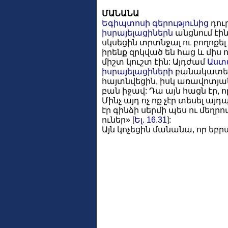
ՄԱՆԱՆԱ
Եգիպտոսի գերությունից
դուր
իսրայելացիներն
անցնում էի
սկսեցին տրտնջալ ու բողոքել
իրենք զրկված են հաց և միս 
միշտ կուշտ էին: Այդժամ
Աստ
իսրայելացիների
բանակատեղո
հայտնվեցին, իսկ առավոտյ
բան իջավ: Դա այն հացն էր, 
Մինչ այդ ոչ ոք չէր տեսել ա
էր գինձի սերմի պես ու մե
ուներ» [
Ել. 16.31
]:
Այն կոչեցին մանանա, որ եբրա