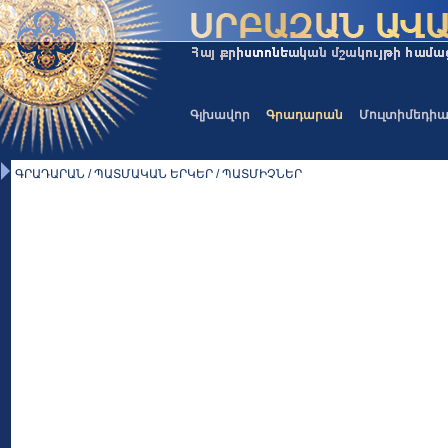
Գլխավոր
Գրադարան
Մուլտիմեդի
ԳՐԱԴԱՐԱՆ / ՊԱՏՄԱԿԱՆ ԵՐԿԵՐ / ՊԱՏՄԻՉՆԵՐ