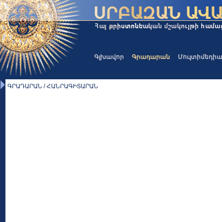
Գլխավոր
Գրադարան
Մուլտիմեդի
ԳՐԱԴԱՐԱՆ / ՀԱՆՐԱԳԻՏԱՐԱՆ