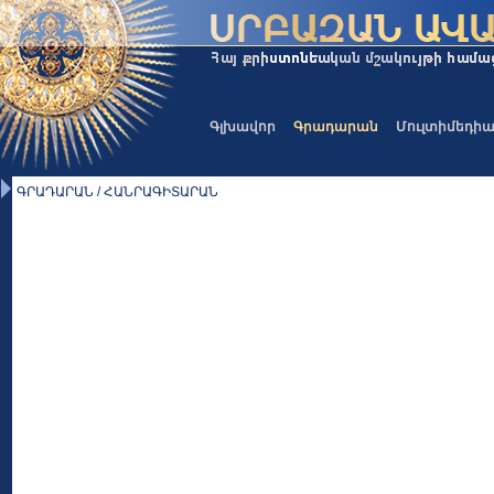
Գլխավոր
Գրադարան
Մուլտիմեդի
ԳՐԱԴԱՐԱՆ / ՀԱՆՐԱԳԻՏԱՐԱՆ