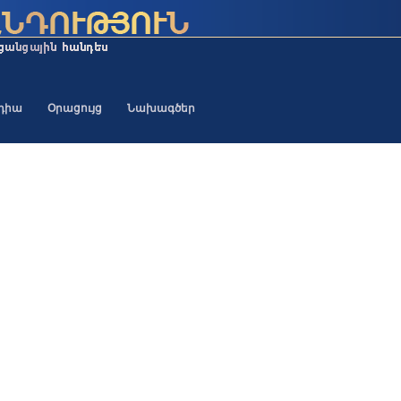
եդիա
Օրացույց
Նախագծեր