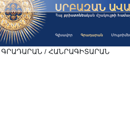
Գլխավոր
Գրադարան
Մուլտիմ
ԳՐԱԴԱՐԱՆ / ՀԱՆՐԱԳԻՏԱՐԱՆ