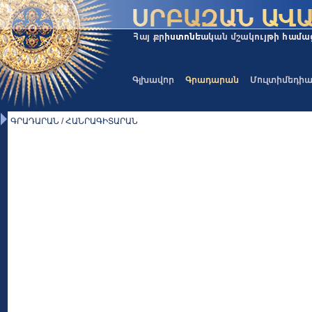
Գլխավոր
Գրադարան
Մուլտիմեդի
ԳՐԱԴԱՐԱՆ / ՀԱՆՐԱԳԻՏԱՐԱՆ