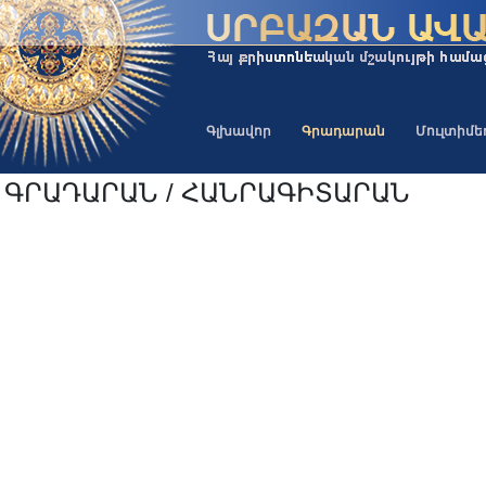
Գլխավոր
Գրադարան
Մուլտիմ
ԳՐԱԴԱՐԱՆ / ՀԱՆՐԱԳԻՏԱՐԱՆ