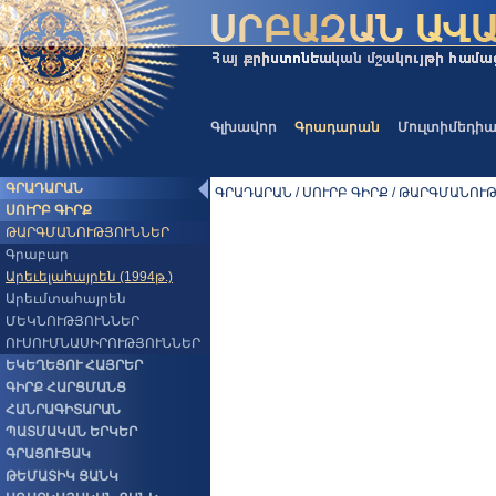
Գլխավոր
Գրադարան
Մուլտիմեդի
ԳՐԱԴԱՐԱՆ
ԳՐԱԴԱՐԱՆ / ՍՈՒՐԲ ԳԻՐՔ / ԹԱՐԳՄԱՆՈՒԹՅ
ՍՈՒՐԲ ԳԻՐՔ
ԹԱՐԳՄԱՆՈՒԹՅՈՒՆՆԵՐ
Գրաբար
Արեւելահայրեն (1994թ.)
Արեւմտահայրեն
ՄԵԿՆՈՒԹՅՈՒՆՆԵՐ
ՈՒՍՈՒՄՆԱՍԻՐՈՒԹՅՈՒՆՆԵՐ
ԵԿԵՂԵՑՈՒ ՀԱՅՐԵՐ
ԳԻՐՔ ՀԱՐՑՄԱՆՑ
ՀԱՆՐԱԳԻՏԱՐԱՆ
ՊԱՏՄԱԿԱՆ ԵՐԿԵՐ
ԳՐԱՑՈՒՑԱԿ
ԹԵՄԱՏԻԿ ՑԱՆԿ