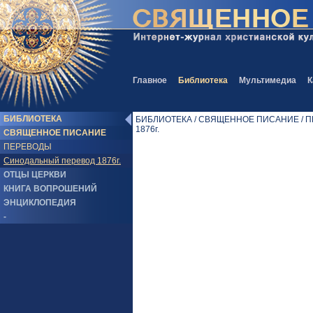
Главное
Библиотека
Мультимедиа
К
БИБЛИОТЕКА
БИБЛИОТЕКА / СВЯЩЕННОЕ ПИСАНИЕ / ПЕ
1876г.
СВЯЩЕННОЕ ПИСАНИЕ
ПЕРЕВОДЫ
Синодальный перевод 1876г.
ОТЦЫ ЦЕРКВИ
КНИГА ВОПРОШЕНИЙ
ЭНЦИКЛОПЕДИЯ
-