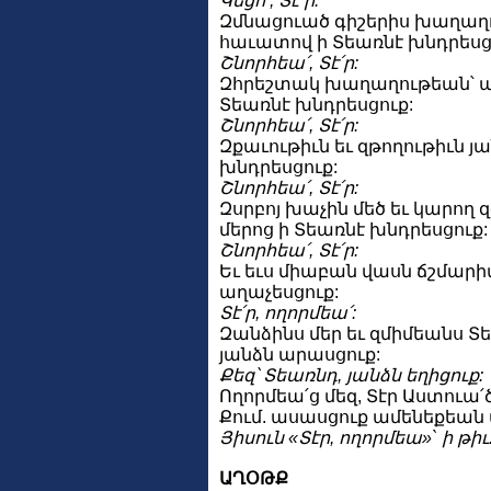
Կեցո՛, Տէ՛ր:
Զմնացուած գիշերիս խաղաղո
հաւատով ի Տեառնէ խնդրեսց
Շնորհեա՛, Տէ՛ր:
Զհրեշտակ խաղաղութեան՝ 
Տեառնէ խնդրեսցուք:
Շնորհեա՛, Տէ՛ր:
Զքաւութիւն եւ զթողութիւն յ
խնդրեսցուք:
Շնորհեա՛, Տէ՛ր:
Զսրբոյ խաչին մեծ եւ կարող 
մերոց ի Տեառնէ խնդրեսցուք:
Շնորհեա՛, Տէ՛ր:
Եւ եւս միաբան վասն ճշմարիտ
աղաչեսցուք:
Տէ՛ր, ողորմեա՛:
Զանձինս մեր եւ զմիմեանս Տ
յանձն արասցուք:
Քեզ՝ Տեառնդ, յանձն եղիցուք:
Ողորմեա՛ց մեզ, Տէր Աստուա՛
Քում. ասասցուք ամենեքեան
Յիսուն «Տէր, ողորմեա»` ի թիւ
ԱՂՕԹՔ