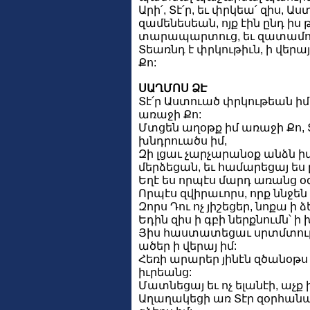
Արի՛, Տէ՛ր, եւ փրկեա՛ զիս, Աս
զամենեսեան, ոյք էին ընդ իս
տարապարտուց, եւ զատամու
Տեառնդ է փրկութիւն, ի վերա
Քո:
ՍԱՂՄՈՍ ՁԷ
Տէ՛ր Աստուած փրկութեան իմո
առաջի Քո:
Մտցեն աղօթք իմ առաջի Քո, Տ
խնդրուածս իմ,
Զի լցաւ չարչարանօք անձն իմ
մերձեցան, եւ համարեցայ ես ը
Եղէ ես որպէս մարդ առանց օ
Որպէս զվիրաւորս, որք ննջեն
Զորս Դու ոչ յիշեցեր, նոքա ի
Եդին զիս ի գբի ներքնումն՝ ի
Յիս հաստատեցաւ սրտմտութի
ածեր ի վերայ իմ:
Հեռի արարեր յինէն զծանօթս 
իւրեանց:
Մատնեցայ եւ ոչ ելանէի, աչ
Աղաղակեցի առ Տէր զօրհան