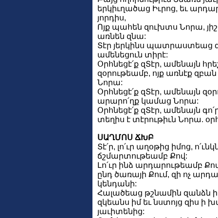
երկիւղածաց Իւրոց, եւ արդար
յորդիս,
Ոյք պահեն զուխտս Նորա, յի
առնեն զնա:
Տէր յերկինս պատրաստեաց զ
ամենեցուն տիրէ:
Օրհնեցէ՛ք զՏէր, ամենայն հր
զօրութեամբ, ոյք առնէք զբա
Նորա:
Օրհնեցէ՛ք զՏէր, ամենայն զօ
արարո՛ղք կամաց Նորա:
Օրհնեցէ՛ք զՏէր, ամենայն գո՛
տեղիս է տէրութիւն Նորա. օրհն
ՍԱՂՄՈՍ ՃԽԲ
Տէ՛ր, լո՛ւր աղօթից իմոց, ո՛ւ
ճշմարտութեամբ Քով:
Լո՛ւր ինձ արդարութեամբ Ք
ընդ ծառայի Քում, զի ոչ ար
կենդանի:
Հալածեաց թշնամին զանձն ի
զկեանս իմ եւ նստոյց զիս ի 
յաւիտենից: