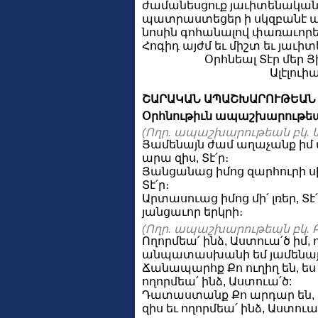
ժամանեսցուք յաւիտենական 
պատրաստեցեր ի սկզբանէ աշ
նոսին գոհանալով փառաւորեսց
Հոգիդ այժմ եւ միշտ եւ յաւի
Օրհնեալ Տէր մեր Յ
Ալէլուիա
ՇԱՐԱԿԱՆ ԱՊԱՇԽԱՐՈՒԹԵԱՆ
Օրհնութիւն ապաշխարութեա
(Ողր. ապաշխարութեան բկ. Ա
Յամենայն ժամ աղաչանք իմ այ
արա զիս, Տէ՛ր։
Յանցանաց իմոց զարհուրի սիր
Տէ՛ր։
Արտասուաց իմոց մի՛ լռեր, Տէ
յանցաւոր երկրի։
(Ողր. ապաշխարութեան բկ. Բ
Ողորմեա՛ ինձ, Աստուա՛ծ իմ, 
անպատասխանի եմ յամենայնի,
Ճանապարհք Քո ուղիղ են, ես մ
ողորմեա՛ ինձ, Աստուա՛ծ:
Դատաստանք Քո արդար են, ես
զիս եւ ողորմեա՛ ինձ, Աստուա