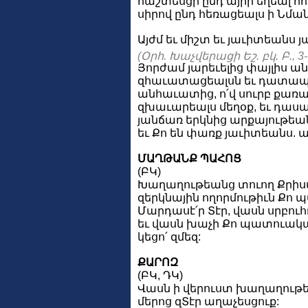
հաշտեսցի ընդ այրի եղեալ հ
սիրով ընդ հեռացեալս ի Նման
Այժմ եւ միշտ եւ յաւիտեանս յ
(Օրհ. Խաչվերացի Եշ. բկ. Բ., 3
Յորժամ յարեւելից փայլիս ան
զհաւատացեալսն եւ դատապ
անհաւատից, ո՛վ սուրբ քառաթե
զխաւարեալս մեղօք, եւ դաս
յանճառ երկնից արքայութեա
եւ Քո են փառք յաւիտեանս. ա
ՄԱՂԹԱՆՔ ՊԱՀՈՑ
(ԲԿ)
Խաղաղութեանց տուող Քրիստ
զերկնային ողորմութիւն Քո 
Մարդասէ՛ր Տէր, վասն սրբուհ
եւ վասն խաչի Քո պատուակա
կեցո՛ զմեզ:
ՔԱՐՈԶ
(ԲԿ, ԴԿ)
Վասն ի վերուստ խաղաղութ
մերոց զՏէր աղաչեսցուք: