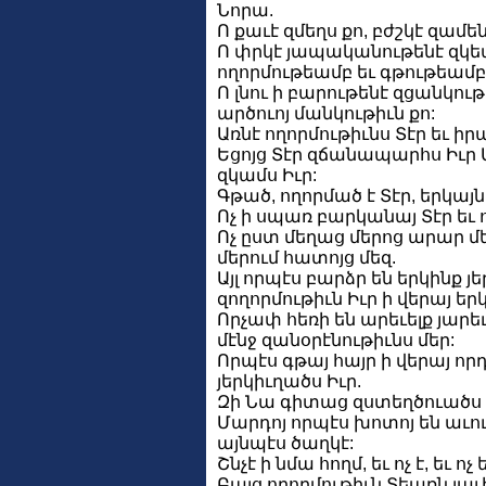
Նորա.
Ո քաւէ զմեղս քո, բժշկէ զամե
Ո փրկէ յապականութենէ զկեա
ողորմութեամբ եւ գթութեամբ
Ո լնու ի բարութենէ զցանկութ
արծուոյ մանկութիւն քո:
Առնէ ողորմութիւնս Տէր եւ իր
Եցոյց Տէր զճանապարհս Իւր Մ
զկամս Իւր:
Գթած, ողորմած է Տէր, երկայ
Ոչ ի սպառ բարկանայ Տէր եւ
Ոչ ըստ մեղաց մերոց արար մե
մերում հատոյց մեզ.
Այլ որպէս բարձր են երկինք յ
զողորմութիւն Իւր ի վերայ եր
Որչափ հեռի են արեւելք յարե
մէնջ զանօրէնութիւնս մեր:
Որպէս գթայ հայր ի վերայ որ
յերկիւղածս Իւր.
Զի Նա գիտաց զստեղծուածս մե
Մարդոյ որպէս խոտոյ են աւու
այնպէս ծաղկէ:
Շնչէ ի նմա հողմ, եւ ոչ է, եւ ո
Բայց ողորմութիւն Տեառն յա