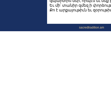
զպարտիս մեր, որպէս եւ մե
Եւ մի՛ տանիր զմեզ ի փորձութի
Քո է արքայութիւն եւ զօրութ
sacredtradition.am