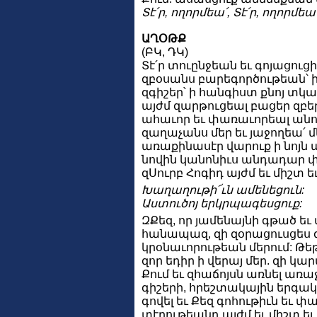
Տէ՛ր, ողորմեա՛, Տէ՛ր, ողորմեա՛
ԱՂՕԹՔ
(ԲԿ, ԴԿ)
Տէ՛ր տուընջեան եւ գոյացուցի
զբօսանս բարեգործութեան՝ ի
զգիշեր՝ ի հանգիստ քնոյ տկա
այժմ զարթուցեալ բացեր զբե
ահաւոր եւ փառաւորեալ անուա
զաղաչանս մեր եւ յաջողեա՛ մ
առաքինասէր վարուք ի նոյն 
նովին կանոնիւս անդադար փա
զՍուրբ Հոգիդ այժմ եւ միշտ 
Խաղաղութի՜ւն ամենեցուն:
Աստուծոյ երկրպագեսցուք:
ԶՔեզ, որ յամենայնի գթած եւ
հանապազ, զի զօրացուսցես զ
կրօնաւորութեան մերում: Թեթե
զոր եդիր ի վերայ մեր. զի կ
Քում եւ զհաճոյսն առնել առաջ
գիշերի, հրեշտակային երգակ
գովել եւ Քեզ գոհութիւն եւ
տէրութեանդ այժմ եւ միշտ եւ