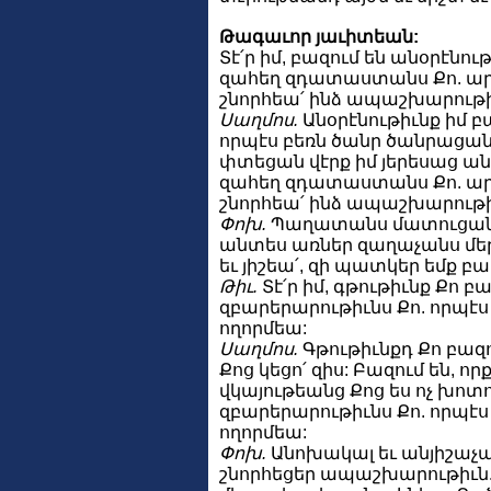
Թագաւոր յաւիտեան:
Տէ՛ր իմ, բազում են անօրէնութ
զահեղ զդատաստանս Քո. արդ
շնորհեա՛ ինձ ապաշխարութիւն
Սաղմոս.
Անօրէնութիւնք իմ բ
որպէս բեռն ծանր ծանրացան 
փտեցան վէրք իմ յերեսաց անզ
զահեղ զդատաստանս Քո. արդ
շնորհեա՛ ինձ ապաշխարութիւն
Փոխ.
Պաղատանս մատուցանեմք
անտես առներ զաղաչանս մեր, 
եւ յիշեա՛, զի պատկեր եմք 
Թիւ.
Տէ՛ր իմ, գթութիւնք Քո բա
զբարերարութիւնս Քո. որպէս 
ողորմեա:
Սաղմոս.
Գթութիւնքդ Քո բազու
Քոց կեցո՛ զիս: Բազում են, որ
վկայութեանց Քոց ես ոչ խոտո
զբարերարութիւնս Քո. որպէս 
ողորմեա:
Փոխ.
Անոխակալ եւ անյիշաչա՛ր
շնորհեցեր ապաշխարութիւն. ար