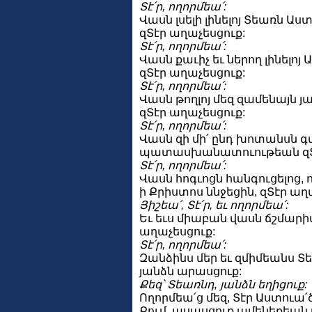
Տէ՛ր, ողորմեա՛:
Վասն լսելի լինելոյ Տեառն Ա
զՏէր աղաչեսցուք:
Տէ՛ր, ողորմեա՛:
Վասն քաւիչ եւ ներող լինելոյ
զՏէր աղաչեսցուք:
Տէ՛ր, ողորմեա՛:
Վասն թողլոյ մեզ զամենայն 
զՏէր աղաչեսցուք:
Տէ՛ր, ողորմեա՛:
Վասն զի մի՛ ընդ խոտանսն գ
պատասխանատուութեան զՏէ
Տէ՛ր, ողորմեա՛:
Վասն հոգւոցն հանգուցելոց, 
ի Քրիստոս ննջեցին, զՏէր աղ
Յիշեա՛, Տէ՛ր, եւ ողորմեա՛:
Եւ եւս միաբան վասն ճշմարիտ
աղաչեսցուք:
Տէ՛ր, ողորմեա՛:
Զանձինս մեր եւ զմիմեանս Տ
յանձն արասցուք:
Քեզ՝ Տեառնդ, յանձն եղիցուք:
Ողորմեա՛ց մեզ, Տէր Աստուա՛
Քում. ասասցուք ամենեքեան