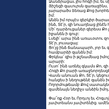
Ձանձրացաւ յիս հոգի իմ, եւ ս
Յիշեցի զաւուրսն զառաջինս, 
յարարածս ձեռաց Քոց խորհեց
իմ:
Անձն իմ որպէս զերկիր ծարաւ
ինձ, Տէ՛ր, զի նուաղեաց յինէն 
Մի՛ դարձուցաներ զերեսս Քո յ
իջանեն ի գուբ:
Լսելի՛ արա ինձ առաւօտու զող
Տէ՛ր, յուսացայ:
Ցո՛յց ինձ ճանապարհ, յոր եւ գ
համբարձի զանձն իմ:
Փրկեա՛ զիս ի թշնամեաց իմոց,
արարի:
Ուսո՛ ինձ առնել զկամս Քո, զի
Հոգի Քո բարի առաջնորդեսցէ 
Վասն անուան Քո, Տէ՛ր, կեցո
հանցես ի նեղութենէ զանձն ի
Ողորմութեամբ Քով սատակեա՛
զամենայն նեղիչս անձին իմոյ,
Փա՜ռք Հօր եւ Որդւոյ եւ Հոգւոյ
յաւիտեանս յաւիտենից. ամէն