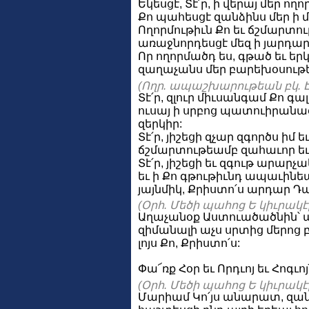
Եկեսցէ, Տէ՛ր, ի վերայ մեր ո
Քո պահեսցէ զանձինս մեր ի 
Ողորմութիւն Քո եւ ճշմարտութ
առաջնորդեսցէ մեզ ի յարդար
Որ ողորմածդ ես, գթած եւ երկ
զաղաչանս մեր բարեխօսութե
(Ողր. ապաշխարութեան բկ. Է
Տէ՛ր, զլուր միւսանգամ Քո գալ
ուսայ ի սրբոց պատուիրանաց
զերկիր:
Տէ՛ր, յիշեցի զչար զգործս իմ 
ճշմարտութեամբ զահաւոր ե
Տէ՛ր, յիշեցի եւ զգութ արար
եւ ի Քո գթութիւնդ ապաւինեա
յայնմիկ, Քրիստո՛ս արդար Դ
(Օրհ. Մեծի պահոց Ե կիւրակէի 
Աղաչանօք Աստուածածնին՝ 
զիմանալի աչս սրտից մերոց բ
լոյս Քո, Քրիստո՛ս:
Փա՜ռք Հօր եւ Որդւոյ եւ Հոգւոյ
(Օրհ. Մեծի պահոց Ե կիւրակէի 
Մարիամ Կո՛յս անարատ, զա