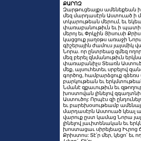
ՔԱՐՈԶ
Զարթուցեալքս ամենեքեան ի 
մեզ մարդասէրն Աստուած ի 
տկարութեան մերում, եւ եկեա
փառաբանութիւն եւ ի պատի
մերոյ եւ Փրկչին Յիսուսի Քրի
կացցուք յաղօթս առաջի Նորա
գիշերային ժամուս յայսմիկ 
Նորա. որ ընտրեաց զմեզ ողո
մեզ բերել զնմանութիւն երկ
փառաբանիչս Տեառն Աստուծոյ 
մեք, այսուհետեւ սրբելով զան
գործոց, համբարձցուք զձեռս 
բարկութեան եւ երկմտութեա
Նմանէ զքաւութիւն եւ զթողու
խոստովան լինելով զգաղտնի
Աստուծոյ: Որպէս զի ընդուն
եւ բարեխօսութեամբ ամենայն
մարդասէրն Աստուած կեալ 
վարուք ըստ կամաց Նորա յա
լինելով յաւիտենական եւ եր
խոստացաւ սիրելեաց Իւրոց 
Քրիստոս: Տէ՛ր մեր, կեցո՛ եւ ո