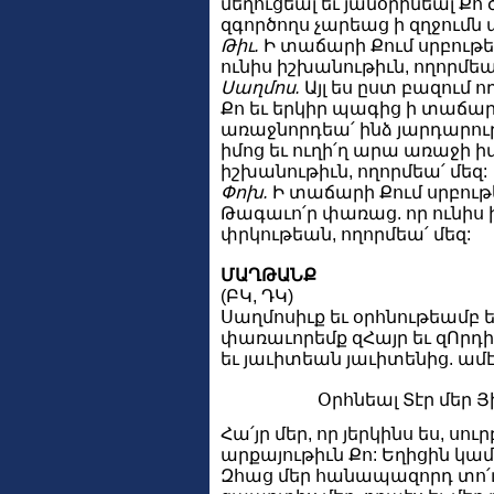
մեղուցեալ եւ յանօրինեալ Ք
զգործողս չարեաց ի զղջումն
Թիւ.
Ի տաճարի Քում սրբութե
ունիս իշխանութիւն, ողորմեա՛
Սաղմոս.
Այլ ես ըստ բազում 
Քո եւ երկիր պագից ի տաճար ս
առաջնորդեա՛ ինձ յարդարու
իմոց եւ ուղի՛ղ արա առաջի ի
իշխանութիւն, ողորմեա՛ մեզ:
Փոխ.
Ի տաճարի Քում սրբու
Թագաւո՛ր փառաց. որ ունիս 
փրկութեան, ողորմեա՛ մեզ:
ՄԱՂԹԱՆՔ
(ԲԿ, ԴԿ)
Սաղմոսիւք եւ օրհնութեամբ 
փառաւորեմք զՀայր եւ զՈրդի 
եւ յաւիտեան յաւիտենից. ամէ
Օրհնեալ Տէր մեր Յ
Հա՛յր մեր, որ յերկինս ես, սու
արքայութիւն Քո: Եղիցին կամք
Զհաց մեր հանապազորդ տո՛ւր 