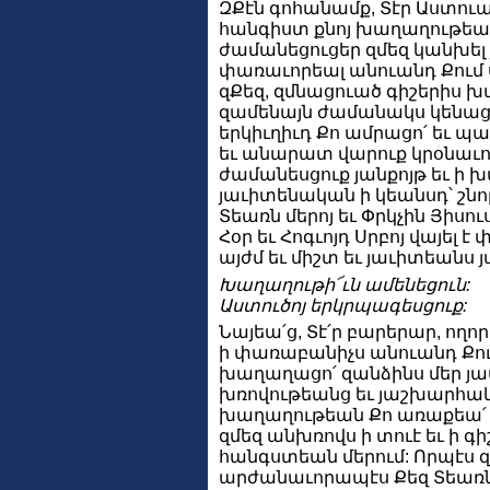
ԶՔէն գոհանամք, Տէր Աստուա՛
հանգիստ քնոյ խաղաղութեամ
ժամանեցուցեր զմեզ կանխել 
փառաւորեալ անուանդ Քում սրբ
զՔեզ, զմնացուած գիշերիս խ
զամենայն ժամանակս կենաց
երկիւղիւդ Քո ամրացո՛ եւ պա
եւ անարատ վարուք կրօնաւո
ժամանեսցուք յանքոյթ եւ ի
յաւիտենական ի կեանսդ՝ շն
Տեառն մերոյ եւ Փրկչին Յիսու
Հօր եւ Հոգւոյդ Սրբոյ վայել 
այժմ եւ միշտ եւ յաւիտեանս 
Խաղաղութի՜ւն ամենեցուն:
Աստուծոյ երկրպագեսցուք:
Նայեա՛ց, Տէ՛ր բարերար, ողո
ի փառաբանիչս անուանդ Քում 
խաղաղացո՛ զանձինս մեր յ
խռովութեանց եւ յաշխարհա
խաղաղութեան Քո առաքեա՛ ա
զմեզ անխռովս ի տուէ եւ ի գի
հանգստեան մերում: Որպէս 
արժանաւորապէս Քեզ Տեառնդ 