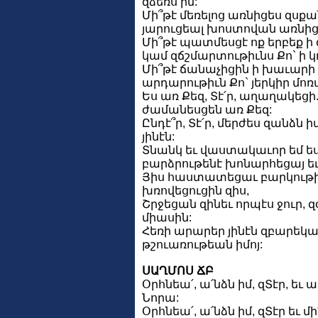
զձեռս իմ:
Մի՞թէ մեռելոց առնիցես զսքան
յարուցեալ խոստովան առնիցի
Մի՞թէ պատմեսցէ ոք երբեք ի
կամ զճշմարտութիւնս Քո` ի 
Մի՞թէ ճանաչիցին ի խաւարի 
արդարութիւն Քո` յերկիր մոռ
Ես առ Քեզ, Տէ՛ր, աղաղակեց
ժամանեսցեն առ Քեզ:
Ընդէ՞ր, Տէ՛ր, մերժես զանձն 
յինէն:
Տնանկ եւ վաստակաւոր եմ ես 
բարձրութենէ խոնարհեցայ ե
Յիս հաստատեցաւ բարկութիւ
խռովեցուցին զիս,
Շրջեցան զինեւ որպէս ջուր, 
միասին:
Հեռի արարեր յինէն զբարեկա
թշուառութեան իմոյ:
ՍԱՂՄՈՍ ՃԲ
Օրհնեա՛, ա՛նձն իմ, զՏէր, եւ 
Նորա:
Օրհնեա՛, ա՛նձն իմ, զՏէր եւ 