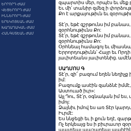
զպարտիս մեր, որպէս եւ մե
ԵՐՐՈՐԴ ԺԱՄ
Եւ մի՛ տանիր զմեզ ի փորձութի
ՎԵՑԵՐՈՐԴ ԺԱՄ
Քո է արքայութիւն եւ զօրութ
ԻՆՆԵՐՈՐԴ ԺԱՄ
ԵՐԵԿՈՅԵԱՆ ԺԱՄ
Տէ՛ր, եթէ զշրթունս իմ բանաս
ԽԱՂԱՂԱԿԱՆ ԺԱՄ
զօրհնութիւնս Քո:
ՀԱՆԳՍՏԵԱՆ ԺԱՄ
Տէ՛ր, եթէ զշրթունս իմ բանաս
զօրհնութիւնս Քո:
Օրհնեալ համագոյ եւ միասն
Երրորդութիւնն՝ Հայր եւ Որդի 
յաւիտեանս յաւիտենից. ամէն
ՍԱՂՄՈՍ Գ
Տէ՛ր, զի՜ բազում եղեն նեղիչք
իմ:
Բազումք ասէին զանձնէ իմմէ,
Աստուած իւր»:
Այլ Դու, Տէ՛ր, օգնական իմ ես
իմոյ:
Ձայնիւ իմով ես առ Տէր կարդաց
Իւրմէ:
Ես ննջեցի եւ ի քուն եղէ, զարթ
Ոչ երկեայց ես ի բիւրաւոր զօ
պատեալ պաշարեալ պահէին 