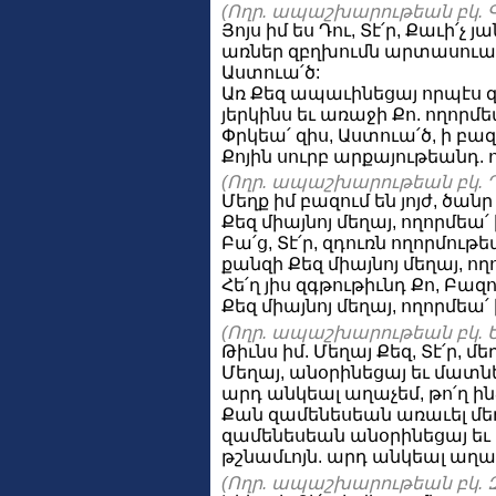
(Ողր. ապաշխարութեան բկ. Գ
Յոյս իմ ես Դու, Տէ՛ր, Քաւի՛չ
առներ զբղխումն արտասուաց 
Աստուա՛ծ:
Առ Քեզ ապաւինեցայ որպէս զ
յերկինս եւ առաջի Քո. ողորմե
Փրկեա՛ զիս, Աստուա՛ծ, ի բա
Քոյին սուրբ արքայութեանդ. 
(Ողր. ապաշխարութեան բկ. Դ
Մեղք իմ բազում են յոյժ, ծան
Քեզ միայնոյ մեղայ, ողորմեա՛
Բա՛ց, Տէ՛ր, զդուռն ողորմութ
քանզի Քեզ միայնոյ մեղայ, ող
Հե՛ղ յիս զգթութիւնդ Քո, Բազ
Քեզ միայնոյ մեղայ, ողորմեա՛
(Ողր. ապաշխարութեան բկ. Ե
Թիւնս իմ. Մեղայ Քեզ, Տէ՛ր, մե
Մեղայ, անօրինեցայ եւ մատնե
արդ անկեալ աղաչեմ, թո՛ղ ինձ
Քան զամենեսեան առաւել մեղա
զամենեսեան անօրինեցայ եւ 
թշնամւոյն. արդ անկեալ աղաչեմ
(Ողր. ապաշխարութեան բկ. Զ