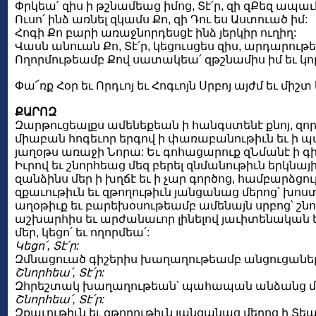
Փրկեա՛ զիս ի թշնամեաց իմոց, Տէ՛ր, զի զՔեզ ապաւ
Ուսո՛ ինձ առնել զկամս Քո, զի Դու ես Աստուած իմ:
Հոգի Քո բարի առաջնորդեսցէ ինձ յերկիր ուղիղ:
Վասն անուան Քո, Տէ՛ր, կեցուսցես զիս, արդարութ
Ողորմութեամբ Քով սատակեա՛ զթշնամիս իմ եւ կորո՛
Փա՜ռք Հօր եւ Որդւոյ եւ Հոգւոյն Սրբոյ այժմ եւ միշ
ՔԱՐՈԶ
Զարթուցեալքս ամենեքեան ի հանգստենէ քնոյ, զո
միաբան հոգեւոր երգով ի փառաբանութիւն եւ ի պա
յաղօթս առաջի Նորա: Եւ գոհացարուք զՆմանէ ի գ
Իւրով եւ շնորհեաց մեզ բերել զնմանութիւն երկնայ
զանձինս մեր ի խղճէ եւ ի չար գործոց, համբարձց
զքաւութիւն եւ զթողութիւն յանցանաց մերոց՝ խո
աղօթիւք եւ բարեխօսութեամբ ամենայն սրբոց՝ շ
աշխարհիս եւ արժանաւոր լինելով յաւիտենական ե
մեր, կեցո՛ եւ ողորմեա՛:
Կեցո՛, Տէ՛ր:
Զմնացուած գիշերիս խաղաղութեամբ անցուցանել՝
Շնորհեա՛, Տէ՛ր:
Զհրեշտակ խաղաղութեան՝ պահապան անձանց մեր
Շնորհեա՛, Տէ՛ր:
Զքաւութիւն եւ զթողութիւն յանցանաց մերոց ի Տեա