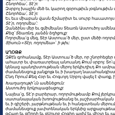
Շնորհեա՛, Տէ՛ր:
Զսրբոյ խաչին մեծ եւ կարող զօրութիւն յօգնութիւ
Շնորհեա՛, Տէ՛ր:
Եւ եւս միաբան վասն ճշմարիտ եւ սուրբ հաւատոյս 
Տէ՛ր, ողորմեա՛:
Զանձինս մեր եւ զմիմեանս Տեառն Աստուծոյ ամեն
Քեզ՝ Տեառնդ, յանձն եղիցուք:
Ողորմեա՛ց մեզ, Տէր Աստուա՛ծ մեր, ըստ մեծի ող
Յիսուն «Տէր, ողորմեա»` ի թիւ:
ԱՂՕԹՔ
ԶՔէն գոհանամք, Տէր Աստուա՛ծ մեր, որ շնորհեցե
ահաւոր եւ փառաւորեալ անուանդ Քում սրբոյ: Տո՛
կենաց պանդխտութեան մերոյ երկիւղիւդ Քո ամրաց
ժամանեսցուք յանքոյթ եւ ի խաղաղ նաւահանգիստ 
Ընդ Որում Քեզ Հօր եւ Հոգւոյդ Սրբոյ վայել է փառք
Խաղաղութի՜ւն ամենեցուն:
Աստուծոյ երկրպագեսցուք:
Նայեա՛ց, Տէ՛ր բարերար, ողորմութեամբ Քով յերկ
սատանայական խռովութեանց եւ յաշխարհական զբ
եւ ի գիշերի, յարթնութեան եւ ի հանգստեան մերո
ժամանեսցուք յաւիտենական երկնից արքայութեան
զՀայր եւ զՈրդի եւ զՍուրբ Հոգիդ այժմ եւ միշտ եւ