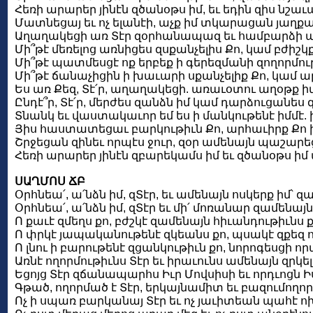
Հեռի արարեր յինէն զծանօթս իմ, եւ եդին զիս նշաւ
Մատնեցայ եւ ոչ ելանէի, աչք իմ տկարացան յաղք
Աղաղակեցի առ Տէր զօրհանապազ եւ համբարձի առ
Մի՞թէ մեռելոց առնիցես զսքանչելիս Քո, կամ բժիշ
Մի՞թէ պատմեսցէ ոք երբեք ի գերեզմանի զողորմու
Մի՞թէ ճանաչիցին ի խաւարի սքանչելիք Քո, կամ ար
Ես առ Քեզ, Տէ՛ր, աղաղակեցի. առաւօտու աղօթք ի
Ընդէ՞ր, Տէ՛ր, մերժես զանձն իմ կամ դարձուցանես զ
Տնանկ եւ վաստակաւոր եմ ես ի մանկութենէ իմմէ.
Յիս հաստատեցաւ բարկութիւն Քո, արհաւիրք Քո խ
Շրջեցան զինեւ որպէս ջուր, զօր ամենայն պաշարեց
Հեռի արարեր յինէն զբարեկամս իմ եւ զծանօթս իմ 
ՍԱՂՄՈՍ ՃԲ
Օրհնեա՛, ա՛նձն իմ, զՏէր, եւ ամենայն ոսկերք իմ՝ զ
Օրհնեա՛, ա՛նձն իմ, զՏէր եւ մի՛ մոռանար զամենայ
Ո քաւէ զմեղս քո, բժշկէ զամենայն հիւանդութիւնս ք
Ո փրկէ յապականութենէ զկեանս քո, պսակէ զքեզ 
Ո լնու ի բարութենէ զցանկութիւն քո, նորոգեսցի որ
Առնէ ողորմութիւնս Տէր եւ իրաւունս ամենայն զրկել
Եցոյց Տէր զճանապարհս Իւր Մովսիսի եւ որդւոցն Իս
Գթած, ողորմած է Տէր, երկայնամիտ եւ բազումողոր
Ոչ ի սպառ բարկանայ Տէր եւ ոչ յաւիտեան պահէ ո