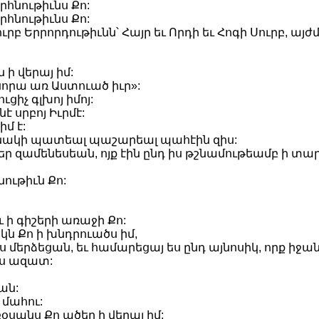
օրհնութիւնս Քո:
օրհնութիւնս Քո:
 Երրորդութիւնն՝ Հայր եւ Որդի եւ Հոգի Սուրբ, այժմ
ն ի վերայ իմ:
 սորա առ Աստուած իւր»:
ւցիչ գլխոյ իմոյ:
է սրբոյ Իւրմէ:
իմ է:
րջանակի պատեալ պաշարեալ պահէին զիս:
ւ հարեր զամենեսեան, ոյք էին ընդ իս թշնամութեամբ 
նութիւն Քո:
ւ ի գիշերի առաջի Քո:
կն Քո ի խնդրուածս իմ,
ս մերձեցան, եւ համարեցայ ես ընդ այնոսիկ, որք իջանե
լս ազատ:
ան:
 մահու:
սանս Քո ածեր ի վերայ իմ: