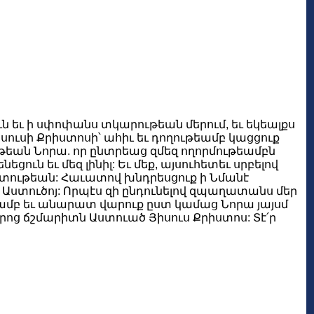
ն եւ ի սփոփանս տկարութեան մերում, եւ եկեալքս
սուսի Քրիստոսի՝ ահիւ եւ դողութեամբ կացցուք
ւթեան Նորա. որ ընտրեաց զմեզ ողորմութեամբն
ուն եւ մեզ լինիլ: Եւ մեք, այսուհետեւ սրբելով
րկմտութեան: Հաւատով խնդրեսցուք ի Նմանէ
 Աստուծոյ: Որպէս զի ընդունելով զպաղատանս մեր
եամբ եւ անարատ վարուք ըստ կամաց Նորա յայսմ
րոց ճշմարիտն Աստուած Յիսուս Քրիստոս: Տէ՛ր