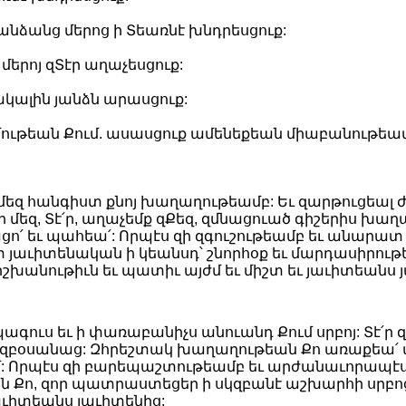
ն անձանց մերոց ի Տեառնէ խնդրեսցուք:
մերոյ զՏէր աղաչեսցուք:
ակալին յանձն արասցուք:
որմութեան Քում. ասասցուք ամենեքեան միաբանութեամ
ր մեզ հանգիստ քնոյ խաղաղութեամբ: Եւ զարթուցեալ
ւր մեզ, Տէ՛ր, աղաչեմք զՔեզ, զմնացուած գիշերիս խ
ո՛ եւ պահեա՛: Որպէս զի զգուշութեամբ եւ անարատ 
յաւիտենական ի կեանսդ՝ շնորհօք եւ մարդասիրութեա
, իշխանութիւն եւ պատիւ այժմ եւ միշտ եւ յաւիտեանս 
րպագուս եւ ի փառաբանիչս անուանդ Քում սրբոյ: Տէ՛
օսանաց: Զհրեշտակ խաղաղութեան Քո առաքեա՛ առ մ
ւմ: Որպէս զի բարեպաշտութեամբ եւ արժանաւորապէս 
 Քո, զոր պատրաստեցեր ի սկզբանէ աշխարհի սրբոց 
 յաւիտեանս յաւիտենից: