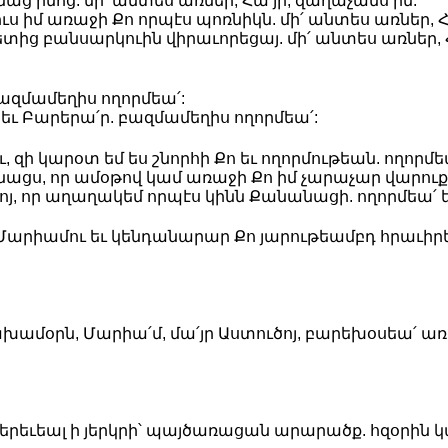
ց իմոց. մի՛ անտես առներ, Հա՛յր, զաղաչանս իմ:
 իմ առաջի Քո որպէս պոռնիկն. մի՛ անտես առներ, Հ
տից բանսարկուին վիրաւորեցայ. մի՛ անտես առներ, Հ
բազմամեղիս ողորմեա՛:
եւ Բարերա՛ր. բազմամեղիս ողորմեա՛:
 զի կարօտ եմ ես շնորհի Քո եւ ողորմութեան. ողորմեա՛
նացս, որ ամօթով կամ առաջի Քո իմ չարաչար վարուքս.
ոյ, որ աղաղակեմ որպէս կինն Քանանացի. ողորմեա՛ եւ
 Մարիամու եւ կենդանարար Քո յարութեամբդ հրաւիր
խամօրն, Մարիա՛մ, մա՛յր Աստուծոյ, բարեխօսեա՛ առ
ն, երեւեալ ի յերկրի՝ պայծառացան արարածք. հզօրին