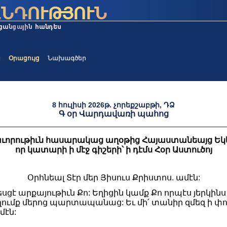
ա
Օրացույց
Նախագծեր
8 հուլիսի 2026թ. չորեքշաբթի, ԴՁ
Գ օր Վարդավառի պահոց
ւորութիւն հասարակաց աղօթից Հայաստանեայց Եկեղ
որ կատարի ի մէջ գիշերի՝ ի դէմս Հօր Աստուծոյ
Օրհնեալ Տէր մեր Յիսուս Քրիստոս. ամէն:
 Եկեսցէ արքայութիւն Քո: Եղիցին կամք Քո որպէս յերկի
ողումք մերոց պարտապանաց: Եւ մի՛ տանիր զմեզ ի փորձո
մէն: