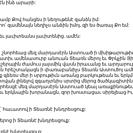
էն ինձ արարի:
եամբ Քով հանցես ի նեղութենէ զանձն իմ:
 զամենայն նեղիչս անձին իմոյ, զի ես ծառայ Քո եմ:
տ եւ յաւիտեանս յաւիտենից. ամէն:
ր շնորհեաց մեզ մարդասէրն Աստուած ի մխիթարութիւ
տիւ ամենասուրբ անուան Տեառն մերոյ եւ Փրկչին Յի
իշերային ժամուս յայսմիկ վասն իրաւանց եւ արդարո
ին հրեշտակացն ի փառաբանիչս Տեառն Աստուծոյ ամենեց
ուք զձեռս մեր ի սրբութիւն առանց բարկութեան եւ ե
ստովան լինելով զգաղտնիս սրտից մերոց ծածկագիտին
նորհեսցէ մեզ մարդասէրն Աստուած կեալ առաքինութ
ւ երկնային խորանացն, զոր խոստացաւ սիրելեաց Իւ
 հաւատով ի Տեառնէ խնդրեսցուք:
ոց ի Տեառնէ խնդրեսցուք:
ռնէ խնդրեսցուք: