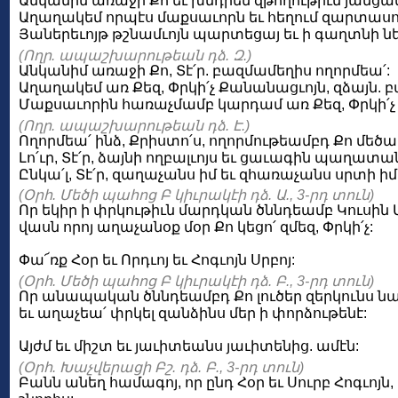
Անկանիմ առաջի Քո եւ խնդրեմ զթողութիւն յանցանա
Աղաղակեմ որպէս մաքսաւորն եւ հեղում զարտասուս
Յաներեւոյթ թշնամւոյն պարտեցայ եւ ի գաղտնի նե
(Ողր. ապաշխարութեան դձ. Զ.)
Անկանիմ առաջի Քո, Տէ՛ր. բազմամեղիս ողորմեա՛:
Աղաղակեմ առ Քեզ, Փրկի՛չ Քանանացւոյն, զձայն. 
Մաքսաւորին հառաչմամբ կարդամ առ Քեզ, Փրկի՛չ 
(Ողր. ապաշխարութեան դձ. Է.)
Ողորմեա՛ ինձ, Քրիստո՛ս, ողորմութեամբդ Քո մեծաւ,
Լո՛ւր, Տէ՛ր, ձայնի ողբալւոյս եւ ցաւագին պաղատա
Ընկա՛լ, Տէ՛ր, զաղաչանս իմ եւ զհառաչանս սրտի իմ
(Օրհ. Մեծի պահոց Բ կիւրակէի դձ. Ա., 3-րդ տուն)
Որ եկիր ի փրկութիւն մարդկան ծննդեամբ Կուսին
վասն որոյ աղաչանօք մօր Քո կեցո՛ զմեզ, Փրկի՛չ:
Փա՜ռք Հօր եւ Որդւոյ եւ Հոգւոյն Սրբոյ:
(Օրհ. Մեծի պահոց Բ կիւրակէի դձ. Բ., 3-րդ տուն)
Որ անապական ծննդեամբդ Քո լուծեր զերկունս նա
եւ աղաչեա՛ փրկել զանձինս մեր ի փորձութենէ:
Այժմ եւ միշտ եւ յաւիտեանս յաւիտենից. ամէն:
(Օրհ. Խաչվերացի Բշ. դձ. Բ., 3-րդ տուն)
Բանն անեղ համագոյ, որ ընդ Հօր եւ Սուրբ Հոգւոյ