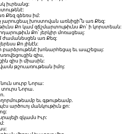
ակ իւրեանց:
ատութենէ:
 Քեզ զձեռս իմ:
կք յարուցեալ խոստովան առնիցի՞ն առ Քեզ:
թիւնս Քո կամ զճշմարտութիւնս Քո` ի կորստեան:
դարութիւն Քո` յերկիր մոռացեալ:
մ ժամանեսցեն առ Քեզ:
երեսս Քո յինէն:
 ի բարձրութենէ խոնարհեցայ եւ ապշեցայ:
ռովեցուցին զիս,
ին զիս ի միասին:
վասն թշուառութեան իմոյ:
անուն սուրբ Նորա:
ն տուրս Նորա.
ո.
ողորմութեամբ եւ գթութեամբ.
պէս արծուոյ մանկութիւն քո:
ոց:
րայելի զկամս Իւր:
մ:
խս: