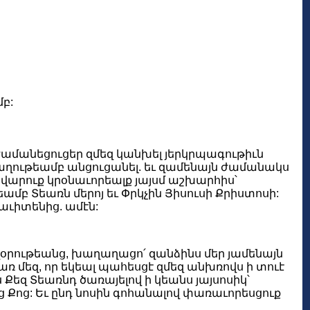
բ:
 ժամանեցուցեր զմեզ կանխել յերկրպագութիւն
աղաղութեամբ անցուցանել. եւ զամենայն ժամանակս
վարուք կրօնաւորեալք յայսմ աշխարհիս՝
մբ Տեառն մերոյ եւ Փրկչին Յիսուսի Քրիստոսի:
յաւիտենից. ամէն:
ր զօրութեանց, խաղաղացո՛ զանձինս մեր յամենայն
եզ, որ եկեալ պահեսցէ զմեզ անխռովս ի տուէ
Քեզ Տեառնդ ծառայելով ի կեանս յայսոսիկ՝
Քոց: Եւ ընդ նոսին գոհանալով փառաւորեսցուք