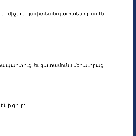
 եւ միշտ եւ յաւիտեանս յաւիտենից. ամէն:
ի տարապարտուց, եւ զատամունս մեղաւորաց
ն ի գուբ: