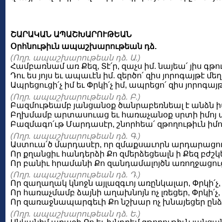
ՇԱՐԱԿԱՆ ԱՊԱՇԽԱՐՈՒԹԵԱՆ
Օրհնութիւն ապաշխարութեան դձ.
(Ողր. ապաշխարութեան դձ. Ա.)
Համբառնամ առ Քեզ, Տէ՛ր, զաչս իմ. նայեա՛ յիս գթո
Դու ես յոյս եւ ապաւէն իմ. զերծո՛ զիս յորոգայթէ մե
Ապրեցուցի՛չ իմ եւ Փրկի՛չ իմ, ապրեցո՛ զիս յորոգայ
(Ողր. ապաշխարութեան դձ. Բ.)
Բազմութեամբ յանցանօք ծանրաբեռնեալ է անձն իմ.
Բղխմամբ արտասուաց եւ հառաչանօք սրտի իմոյ ա
Բազմագո՛ւթ Մարդասէր, շնորհեա՛ զթողութիւն իմո
(Ողր. ապաշխարութեան դձ. Գ.)
Աստուա՛ծ մարդասէր, որ զմաքսաւորն արդարացուց
Որ քղանցիւ հանդերձի Քո զմերձեցեալն ի Քեզ բժշկե
Որ բանիւ հրամանի Քո զանդամալոյծն առողջացուցե
(Ողր. ապաշխարութեան դձ. Դ.)
Որ զաղաղակ կնոջն այլազգւոյ առընկալար, Փրկի՛չ
Որ հառաչմամբ ձայնի աղախնոյն ոչ լռեցեր, Փրկի՛չ
Որ զառաջնապարգեւի Քո նշխար ոչ խնայեցեր ընձե
(Ողր. ապաշխարութեան դձ. Ե.)