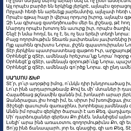
Ոչ ըստ մեղաց մերոց արար մեզ եւ ոչ ըստ անօրէնո
Այլ որպէս բարձր են երկինք յերկրէ, այնպէս զօրացո
Որչափ հեռի են արեւելք յարեւմտից, այնչափ հեռի 
Որպէս գթայ հայր ի վերայ որդւոց իւրոց, այնպէս գթ
Զի Նա գիտաց զստեղծուածս մեր եւ յիշեաց, թէ հող 
Մարդոյ որպէս խոտոյ են աւուրք իւր, որպէս ծաղիկ 
Շնչէ ի նմա հողմ, եւ ոչ է, եւ ոչ եւս երեւի տեղի նորա:
Բայց ողորմութիւն Տեառն յաւիտեանս յաւիտենից ի 
Ոյք պահեն զուխտս Նորա, յիշեն զպատուիրանս Նո
Տէր յերկինս պատրաստեաց զաթոռ Իւր, արքայութի
Օրհնեցէ՛ք զՏէր, ամենայն հրեշտա՛կք Նորա՝ հզօրք
Օրհնեցէ՛ք զՏէր, ամենայն զօրութի՛ւնք Նորա, պաշ
Օրհնեցէ՛ք զՏէր, ամենայն գո՛րծք Նորա. զի ընդ ամե
ՍԱՂՄՈՍ ՃԽԲ
Տէ՛ր, լո՛ւր աղօթից իմոց, ո՛ւնկն դիր խնդրուածաց
Լո՛ւր ինձ արդարութեամբ Քով եւ մի՛ մտաներ ի 
Հալածեաց թշնամին զանձն իմ, խոնարհ արար յերկի
Ձանձրացաւ յիս հոգի իմ, եւ սիրտ իմ խռովեցաւ յիս
Յիշեցի զաւուրսն զառաջինս, խորհեցայ յամենայն 
Անձն իմ որպէս զերկիր ծարաւի է առ Քեզ. վաղվաղակի 
Մի՛ դարձուցաներ զերեսս Քո յինէն. նմանիցեմ այնոց
Լսելի՛ արա ինձ առաւօտու զողորմութիւնս Քո, զի ես 
Ցո՛յց ինձ ճանապարհ, յոր եւ գնացից, զի առ Քեզ, Տ