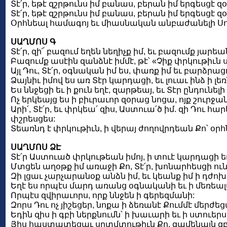
Տէ՛ր, եթէ զշրթունս իմ բանաս, բերան իմ երգեսցէ զ
Տէ՛ր, եթէ զշրթունս իմ բանաս, բերան իմ երգեսցէ զ
Օրհնեալ համագոյ եւ միասնական անբաժանելի Սուրբ
ՍԱՂՄՈՍ Գ
Տէ՛ր, զի՜ բազում եղեն նեղիչք իմ, եւ բազումք յարեա
Բազումք ասէին զանձնէ իմմէ, թէ՝ «Չիք փրկութիւն
Այլ Դու, Տէ՛ր, օգնական իմ ես, փառք իմ եւ բարձրացո
Ձայնիւ իմով ես առ Տէր կարդացի, եւ լուաւ ինձ ի լեռն
Ես ննջեցի եւ ի քուն եղէ, զարթեայ, եւ Տէր ընդունելի 
Ոչ երկեայց ես ի բիւրաւոր զօրաց նոցա, ոյք շու
Արի՛, Տէ՛ր, եւ փրկեա՛ զիս, Աստուա՛ծ իմ. զի Դո
փշրեսցես:
Տեառնդ է փրկութիւն, ի վերայ ժողովրդեան Քո՝ օրհ
ՍԱՂՄՈՍ ՁԷ
Տէ՛ր Աստուած փրկութեան իմոյ, ի տուէ կարդացի ե
Մտցեն աղօթք իմ առաջի Քո, Տէ՛ր, խոնարհեսցի ուն
Զի լցաւ չարչարանօք անձն իմ, եւ կեանք իմ ի դժոխ
Եղէ ես որպէս մարդ առանց օգնականի եւ ի մեռեա
Որպէս զվիրաւորս, որք ննջեն ի գերեզմանի:
Զորս Դու ոչ յիշեցեր, նոքա ի ձեռանէ Քումմէ մերժեց
Եդին զիս ի գբի ներքնումն՝ ի խաւարի եւ ի ստուերս
Յիս հաստատեցաւ սրտմտութիւն Քո, զամենայն զբօ