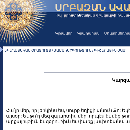
Գլխավոր
Գրադարան
Մուլտիմեդի
ԵԿԵՂԵՑԱԿԱՆ ՕՐԱՑՈՒՅՑ / ԺԱՄԱԿԱՐԳՈՒԹՅՈՒՆ / ԳԻՇԵՐԱՅԻՆ ԺԱՄ
Կարգա
Հա՛յր մեր, որ յերկինս ես, սուրբ եղիցի անուն Քո:
այսօր: Եւ թո՛ղ մեզ զպարտիս մեր, որպէս եւ մեք թ
արքայութիւն եւ զօրութիւն եւ փառք յաւիտեանս. ա