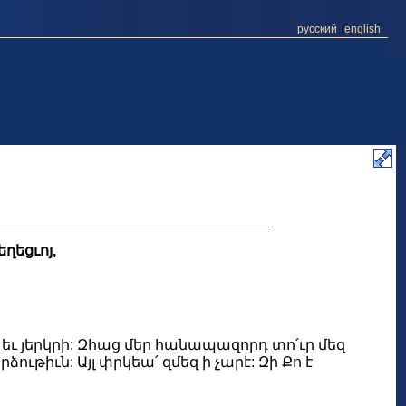
русский
english
եցւոյ,
նս եւ յերկրի: Զհաց մեր հանապազորդ տո՛ւր մեզ
ւթիւն: Այլ փրկեա՛ զմեզ ի չարէ: Զի Քո է