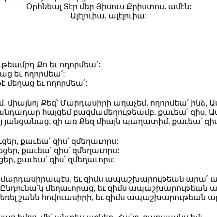
Օրհնեալ Տէր մեր Յիսուս Քրիստոս. ամէն:
Ալէլուիա, ալէլուիա:
ւթեամբդ Քո եւ ողորմեա՛:
ղաց եւ ողորմեա՛:
թէ մեղաց եւ ողորմեա՛:
 միայնոյ Քեզ՝ Մարդասիրի աղաչեմ. ողորմեա՛ ինձ, Ա
նդադար հայցեմ բազմամեղութեամբ. քաւեա՛ զիս, Ա
յ յանցանաց, զի առ Քեզ միայն պաղատիմ. քաւեա՛ զիս
եր, քաւեա՛ զիս՝ զմեղաւորս:
ցեր, քաւեա՛ զիս՝ զմեղաւորս:
ր, քաւեա՛ զիս՝ զմեղաւորս:
, մարդասիրապէս, եւ զիմս ապաշխարութեան արա՛ արժ
, Ընդունա՛կ մեղաւորաց, եւ զիմս ապաշխարութեան ար
ռել շանն հովուասիրի, եւ զիմս ապաշխարութեան արա