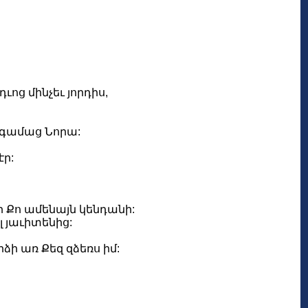
ոց մինչեւ յորդիս,
ատգամաց Նորա:
էր:
ի Քո ամենայն կենդանի:
 յաւիտենից:
ձի առ Քեզ զձեռս իմ: