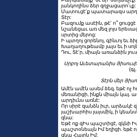
յանկողինս ձեր զղջացարո՛ւք:
Մատուցէ՛ք պատարագս արդար
Տէր:
Բազումք ասէին, թէ՝ ո՞ ցուցց
նշանեցաւ առ մեզ լոյս երեսա
սրտից մերոց:
Ի պտղոյ ցորենոյ, գինւոյ եւ ձ
Խաղաղութեամբ յայս եւ ի սոյն
Դու, Տէ՛ր, միայն առանձին յո
Սրբոյ Աւետարանիս Յիսուսի
(գլ
Տէրն մեր Յիս
Ամէն ամէն ասեմ ձեզ. եթէ ոչ 
մեռանիցի, ինքն միայն կայ. 
արդիւնս առնէ:
Որ սիրէ զանձն իւր, արձակէ 
յաշխարհիս յայսմիկ, ի կեա
զնա:
Եթէ ոք զԻս պաշտիցէ, զկնի Իմ 
պաշտօնեայն Իմ եղիցի. եթէ 
զնա Հայրն Իմ: