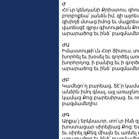
Ժ
Հո՛ւր կենդանի Քրիստոս, զհուր
բորբոքեա՛ յանձն իմ, զի այրե
զխիղճ մտաց իմոց եւ մաքրեսց
վառեսցէ զլոյս գիտութեան Քո 
արարածոց եւ ինձ՝ բազմամեղ
ԺԱ
Իմաստութի՛ւն Հօր Յիսուս, տ
խորհել եւ խօսել եւ գործել ա
խորհրդոց, ի բանից եւ ի գործ
արարածոց եւ ինձ՝ բազմամեղ
ԺԲ
Կամեցո՛ղ բարեաց, Տէ՛ր կամա
անձին իմոյ գնալ, այլ առաջնո
կամաց Քոց բարեսիրաց. եւ ո
բազմամեղիս:
ԺԳ
Արքա՛յ երկնաւոր, տո՛ւր ինձ 
խոստացար սիրելեաց Քոց: Եւ
եւ սիրել զՔեզ միայն եւ առնել
արարածոց եւ ինձ՝ բազմամեղ