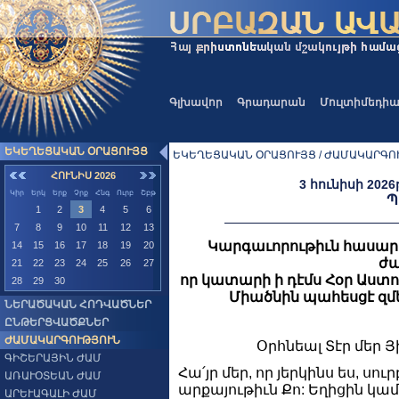
Գլխավոր
Գրադարան
Մուլտիմեդի
ԵԿԵՂԵՑԱԿԱՆ ՕՐԱՑՈՒՅՑ
ԵԿԵՂԵՑԱԿԱՆ ՕՐԱՑՈՒՅՑ / ԺԱՄԱԿԱՐԳՈՒ
ՀՈՒՆԻՍ 2026
3 հունիսի 2026
Կիր
Երկ
Երք
Չրք
Հնգ
Ուրբ
Շբթ
Պ
1
2
3
4
5
6
7
8
9
10
11
12
13
Կարգաւորութիւն հասա
14
15
16
17
18
19
20
ժա
21
22
23
24
25
26
27
որ կատարի ի դէմս Հօր Աստ
28
29
30
Միածնին պահեսցէ զմ
ՆԵՐԱԾԱԿԱՆ ՀՈԴՎԱԾՆԵՐ
ԸՆԹԵՐՑՎԱԾՔՆԵՐ
ԺԱՄԱԿԱՐԳՈՒԹՅՈՒՆ
Օրհնեալ Տէր մեր Յ
ԳԻՇԵՐԱՅԻՆ ԺԱՄ
Հա՛յր մեր, որ յերկինս ես, սու
ԱՌԱՒՕՏԵԱՆ ԺԱՄ
արքայութիւն Քո: Եղիցին կամք
ԱՐԵՒԱԳԱԼԻ ԺԱՄ