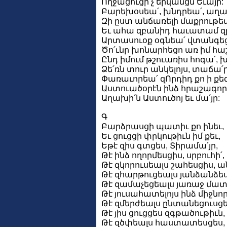
Ողջացուցի՛չ երկանցն Եւայի:
Բարեխօսեա՛, խնդրեա՛, աղա
Զի ըստ անճառելի մաքրութե
Եւ ահա զբանիդ հաւատամ զը
Արտասուօք օգնեա՛ վտանգեցե
Ծո՛ւնր խոնարհեցո առ իմ հաշ
Ընդ իմում թշուառիս հոգա՛, 
Ձե՛ռն տուր անկելոյս, տաճա՛ր
Փառաւորեա՛ զՈրդիդ քո ի քեզ
Աստուածօրէն ինձ հրաշագործե
Աղախի՛ն Աստուծոյ եւ մա՛յր:
Գ
Բարձրասցի պատիւ քո ինեւ,
Եւ ցուցցի փրկութիւն իմ քեւ,
Եթէ զիս գտցես, Տիրամա՛յր,
Թէ ինձ ողորմեսցիս, սրբուհի՛,
Թէ զկորուսեալս շահեսցիս, 
Թէ զհարթուցեալս յանձանձեսց
Թէ զամաչեցեալս յառաջ մատո
Թէ յուսահատելոյս ինձ միջնոր
Թէ զմերժեալս ընտանեցուսցես
Թէ յիս ցուցցես զգթածութիւն, 
Թէ զծփեալս հաստատեսցես, 