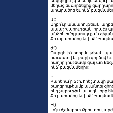
եւ զերկիւղ գեհենոյն եւ զսէր
մեղաց եւ գործեցից զարդարու
արարածոց եւ ինձ՝ բազմամեղ
ԺԸ
Աղբի՛ւր անմահութեան, աղբե
ապաշխարութեան, որպէս պոռ
անձին իմոյ յառաջ քան զելան
Քո արարածոց եւ ինձ՝ բազմա
ԺԹ
Պարգեւի՛չ ողորմութեան, պ
հաւատով եւ բարի գործով եւ 
հաղորդութեամբ գալ առ Քեզ.
ինձ՝ բազմամեղիս:
Ի
Բարերա՛ր Տէր, հրեշտակի բա
քաղցրութեամբ աւանդել զհոգ
ընդ չարութիւն այսոցն, որք են
Քո րարածոց եւ ինձ՝ բազմամ
ԻԱ
Լո՛յս ճշմարիտ Քրիստոս, ար