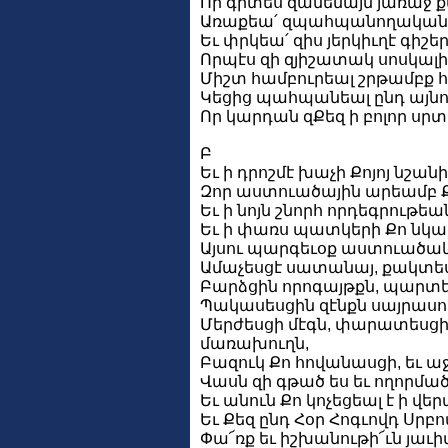
Որ գիտես զամենայն յառաջ քա
Առաքեա՛ զպահպանողական զ
Եւ փրկեա՛ զիս յերկիւղէ գիշերի
Որպէս զի զյիշատակ սոսկալի 
Միշտ համբուրեալ շրթամբք հո
Կեցից պահպանեալ ընդ այնո
Որ կարդան զՔեզ ի բոլոր սրտ
Բ
Եւ ի դրոշմէ խաչի Քոյոյ նշանի
Զոր աստուածային արեամբ Ք
Եւ ի նոյն շնորհ որդեգրութե
Եւ ի փառս պատկերի Քո նկար
Այսու պարգեւօք աստուածա
Ամաչեսցէ սատանայ, քակտես
Բարձցին որոգայթքն, պարտե
Պակասեսցին զէնքն սայրասո
Մերժեսցի մէգն, փարատեսցի
մառախուղն,
Բազուկ Քո հովանասցի, եւ աջ
Վասն զի գթած ես եւ ողորմած
Եւ անուն Քո կոչեցեալ է ի վե
Եւ Քեզ ընդ Հօր Հոգւովդ Սրբո
Փա՜ռք եւ իշխանութի՜ւն յաւ