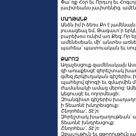
Փա՜ռք Հօր եւ Որդւոյ եւ Հոգւոյ
յաւիտեանս յաւիտենից. ամէն
ՄԱՂԹԱՆՔ
Անձն իմ ի ձեռս Քո է յամենայն
յուսացեալ եմ, Թագաւո՛ր երկ
բարեխօս ունիմ առ Քեզ: Որ 
ամենեսեան, մի՛ անտես առնե
պահեա՛ պատուական եւ սուր
ՔԱՐՈԶ
Աղաչեսցուք զամենակալն Աստ
զի առաքեսցէ զհրեշտակ խաղ
զմեզ յերկիւղական գիշերիս, 
պահելով զհոգի եւ զմարմին մ
ժամանակի ամաց մերոց: Ամե
կեցուսցէ եւ ողորմեսցի:
Զհանգիստ գիշերիս խաղաղո
ի Տեառնէ խնդրեսցուք:
Շնորհեա՛, Տէ՛ր:
Զհրեշտակ խաղաղութեան՝ 
Տեառնէ խնդրեսցուք:
Շնորհեա՛, Տէ՛ր:
Զքաւութիւն եւ զթողութիւն յ