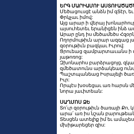
ԵՐԳ ՄԱՐԻԱՄՈՒ ԱՍՏՈՒԱԾԱԾ
Մեծացուսցէ անձն իմ զՏէր, ե
Փրկչաւ իմով:
Այց արար ի վերայ խոնարհու
այսուհետեւ երանիցեն ինձ ա
Արար ընդ իս մեծամեծս Հզօրն.
Ողորմութիւն արար ազգաց յ
զօրութիւն բազկաւ Իւրով:
Ցրուեաց զամբարտաւանս ի 
յաթոռոց:
Զխոնարհս բարձրացոյց, զկա
զմեծատունս արձակեաց ունա
Պաշտպանեաց Իսրայելի ծառայի
Իւր:
Որպէս խօսեցաւ առ հարսն մ
նորա յաւիտեան:
ՍԱՂՄՈՍ ՁԵ
Տո՛ւր զօրութիւն ծառայի Քո, 
արա՛ առ իս նշան բարութեան
Տեսցեն ատելիք իմ եւ ամաչեսցե
մխիթարեցեր զիս: