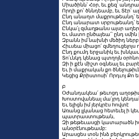
Միածինն՝ Հօր, եւ քեզ՝ անդրա
Որդի քո՝ ծննդեամբ, եւ Տէր՝ 
Ընդ անաղտ մաքրութեանդ՝ ե
Ընդ անարատ սրբութեանդ՝ 
Ընկա՛լ զմաղթանս այսր աղե
Եւ մատո ընծայեա՛՝ ընդ սմի
Զբանն իմ նախնի մեծիդ ներ
Հիւսեա միացո՛ զմեղուցելոյս
Ընդ քումդ երջանիկ եւ խնկաւ
Տո՛ւնկդ կենաց պտղոյն օրհն
Զի ի քէն միշտ օգնեալ եւ բա
Եւ ի մաքրական քո ծնելութիւ
Կեցից Քրիստոսի՝ Որդւոյ Քո ե
Բ
Օժանդակեա՛ թեւոցդ աղօթիւ
Խոստովանեալ մա՛յրդ կենդա
Եւ ելիցն իմ յերկրէս հովտէ
Առանց լլկանաց հետեւել ի կ
պատրաստութեան,
Զի թեթեւասցի կատարածն իմ
անօրէնութեամբ:
Արասցես տօն ինձ բերկրութ