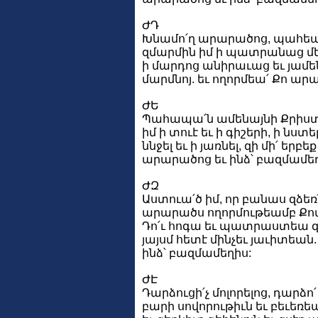
ԺԴ
Խնամո՛ղ արարածոց, պահեա՛
զմարմին իմ ի պատրանաց մե
ի մարդոց անիրաւաց եւ յամե
մարմնոյ. եւ ողորմեա՛ Քո ար
ԺԵ
Պահապա՛ն ամենայնի Քրիստոս
իմ ի տուէ եւ ի գիշերի, ի նստ
ննջել եւ ի յառնել, զի մի՛ եր
արարածոց եւ ինձ՝ բազմամեղ
ԺԶ
Աստուա՛ծ իմ, որ բանաս զձեռն
արարածս ողորմութեամբ Քով,
Դո՛ւ հոգա եւ պատրաստեա զպ
յայսմ հետէ մինչեւ յաւիտեան
ինձ՝ բազմամեղիս:
ԺԷ
Դարձուցի՛չ մոլորելոց, դարձո
բարի սովորութիւն եւ բեւեռեա