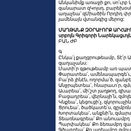
Անկանիմք առաջի քո, սո՛ւրբ
զանարատ զԿոյսդ. բարեխօսե
աղաչեա՛ զՄիածին Որդիդ փրկ
յամենայն վտանգից մերոց:
ՄԱՂԹԱՆՔ ԶՕՐԱՒՈՐՔ ԱՐՀԱՒ
սրբոյն Գրիգորի Նարեկացւոյ
ԲԱՆ ԺԲ
Գ
Ընկա՛լ քաղցրութեամբ, Տէ՛ր
զաղաչանս:
Մատի՛ր գթութեամբ առ պատ
Փարատեա՛, ամենապարգե՛ւ,
Բա՛րձ յինէն, ողորմա՛ծ, զանբ
Անջրպետեա՛, հնարաւո՛ր, զմ
Աւարեա՛, մի՛շտ յաղթող, զխա
Բացադրեա՛, վերնայի՛ն, զմոլ
Կնքեա՛, կեցուցի՛չ, զկորուսչի
Ցրուեա՛, ծածկատե՛ս, զըմբռն
Խորտակեա՛, անքնի՛ն, զմարտ
Տեառնագրեա՛ Քո անուամբդ զ
Պարփակեա՛ Քո ձեռամբդ զ
Գծագրեա՛ Քո արեամբդ զմուտ