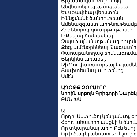
Յիշատակաւ Քո յուսոյդ
Անվնասելի պաշտպանեալ:
Եւ սթափեալ վերստին
Ի ննջմանէ ծանրութեան,
Ամենազգաստ արթնութեամբ
Հոգենորոգ զուարթութեամբ
Ի Քեզ արձանացեալ՝
Զայս ձայն մաղթանաց բուր
Քեզ, ամէնօրհնեալ Թագաւո՛
Փառաբանողաց երկնագումար
Յերկինս առաքել:
Զի Դու փառաւորեալ ես յամ
Յաւիտեանս յաւիտենից:
Ամէն:
ԱՂՕԹՔ ԶՕՐԱՒՈՐ
նորին սրբոյն Գրիգորի Նարեկ
ԲԱՆ ԽԱ
Ա
Որդի՛ Աստուծոյ կենդանւոյ, օ
Հօրդ ահաւորի անքնի՛ն ծնուն
Որ տկարանայ առ ի Քէն եւ ոչ 
Որ ի ծագել անստուեր նշուլ