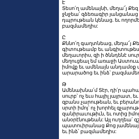
Է
Տեսո՛ղ ամենայնի, մեղա՜յ Քեզ
ջնջեա՛ զձեռագիր յանցանաց ի
դպրութեան կենաց. եւ ողորմ
բազմամեղիս:
Ը
Քննո՛ղ գաղտնեաց, մեղա՜յ Ք
գիտութեամբ եւ անգիտութեամ
մեղաւորիս, զի ի ծննդենէ սո
մեղուցեալ եմ առաջի Աստու
իմովք եւ ամենայն անդամօք մ
արարածոց եւ ինձ՝ բազմամեղ
Թ
Ամենախնա՛մ Տէր, դի՛ր պահ
սուրբ՝ ոչ եւս հայիլ յայրատ, 
զբանս չարութեան, եւ բերանոյ 
սրտի իմոյ՝ ոչ խորհել զչարութի
զանիրաւութիւն, եւ ոտից իմո
անօրէնութեան: Այլ ուղղեա՛ զ
պատուիրանաց Քոց յամենայն
եւ ինձ՝ բազմամեղիս: