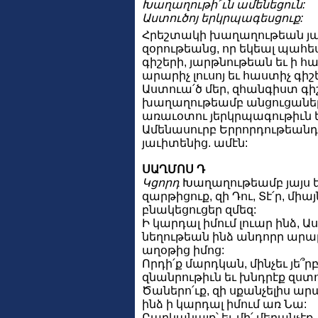
Խաղաղութի՜ւն ամենեցուն:
Աստուծոյ երկրպագեսցուք:
Հրեշտակի խաղաղութեան յա՛
զօրութեանց, որ եկեալ պահես
գիշերի, յարթնութեան եւ ի հ
արարիչ լուսոյ եւ հաստիչ գիշ
Աստուա՛ծ մեր, զհանգիստ գի
խաղաղութեամբ անցուցանել
առաւօտու յերկրպագութիւն 
Ամենասուրբ Երրորդութեանդ 
յաւիտենից. ամէն:
ՍԱՂՄՈՍ Դ
Կցորդ
Խաղաղութեամբ յայս եւ 
զարթիցուք, զի Դու, Տէ՛ր, միա
բնակեցուցեր զմեզ:
Ի կարդալ իմում լուար ինձ, 
նեղութեան ինձ անդորր արարեր
աղօթից իմոց:
Որդի՛ք մարդկան, մինչեւ յե՞ր
զնանրութիւն եւ խնդրէք զստո
Ծաներո՛ւք, զի սքանչելիս արար
ինձ ի կարդալ իմում առ Նա:
Բարկանայք՝ եւ մի՛ մեղանչէք. 