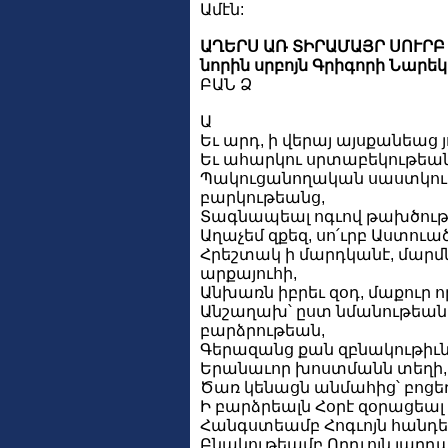
Ամէն:
ԱՂԵՐՍ ԱՌ ՏԻՐԱՄԱՅՐ ՍՈՒՐ
նորին սրբոյն Գրիգորի Նարեկ
ԲԱՆ Ձ
Ա
Եւ արդ, ի վերայ այսքանեաց
Եւ ահարկու սրտաբեկութեան
Պակուցանողական սաստկու
բարկութեանց,
Տագնապեալ ոգւով թախծութ
Աղաչեմ զքեզ, սո՛ւրբ Աստուա
Հրեշտակ ի մարդկանէ, մարմն
արքայուհի,
Անխառն իբրեւ զօդ, մաքուր որ
Անշաղախ՝ ըստ նմանութեան
բարձրութեան,
Գերազանց քան զբնակութիւն
Երանաւոր խոստմանն տեղի, 
Ծառ կենացն անմահից՝ բոցե
Ի բարձրեալն Հօրէ զօրացեալ
Հանգստեամբ Հոգւոյն հանդե
Բնակութեամբ Որդւոյն յարդ