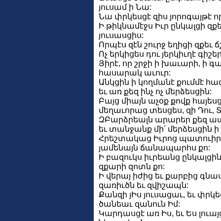
յուսամ ի Նա:
Նա փրկեսցէ զիս յորոգայթէ ո
Ի թիկնամէջս Իւր ընկալցի զք
յուսասցիս:
Որպէս զէն շուրջ եղիցի զքեւ
Ոչ երկիցես դու յերկիւղէ գիշերի
Յիրէ, որ շրջի ի խաւարի, ի գ
հասարակ աւուր:
Անկցին ի կողմանէ քումմէ հազ
եւ առ քեզ ինչ ոչ մերձեսցին:
Բայց միայն աչօք քովք հայես
մեղաւորաց տեսցես, զի Դու, Տէ՛
ԶԲարձրեալն արարեր քեզ ապա
եւ տանջանք մի՛ մերձեսցին ի 
Հրեշտակաց Իւրոց պատուիրեա
յամենայն ճանապարհս քո:
Ի բազուկս իւրեանց ընկալցին 
զքարի զոտն քո:
Ի վերայ իժից եւ քարբից գնա
զառիւծն եւ զվիշապն:
Քանզի յԻս յուսացաւ, եւ փրկե
ծանեաւ զանուն Իմ:
Կարդասցէ առ Իս, եւ Ես լուայ