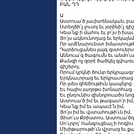
ԲԱՆ ՂԴ
Ա
Աստուա՛ծ յաւիտենական, բա
Ստեղծի՛չ լուսոյ եւ յօրինի՛չ գիշ
Կեա՛նք ի մահու եւ լո՛յս ի խա
Յո՛յս ակնունողաց եւ երկայն
Որ ամէնարուեստ իմաստութ
Դարձուցանես յայգ զստուերս
Աննուա՛զ ծագումն եւ անմո՛
Քանզի ոչ զօրէ ծածկել զփա
գիշերոյ,
Որում կրկնի ծունր երկրպագո
Երկնաւորաց եւ երկրաւորա
Որ լսես զհեծութիւն կապելոց
Եւ հայիս յաղօթս խոնարհաց
Եւ ընդունիս զխնդրուածս նո
Աստուա՛ծ իմ եւ թագաւո՛ր իմ,
Կեա՛նք իմ եւ ապաւէ՛ն իմ,
Յո՛յս իմ եւ վստահութի՛ւն իմ,
Յիսո՛ւս Քրիստոս, Աստուա՛ծդ
Սո՛ւրբդ՝ հանգուցեալ ի հոգիս
Մխիթարութի՛ւն վշտաց եւ քա