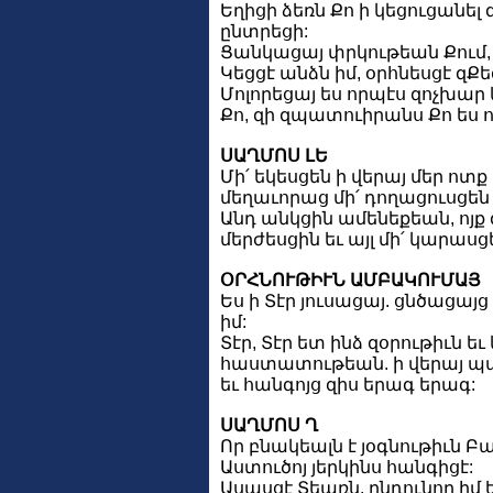
Եղիցի ձեռն Քո ի կեցուցանել
ընտրեցի:
Ցանկացայ փրկութեան Քում, Տէ
Կեցցէ անձն իմ, օրհնեսցէ զՔե
Մոլորեցայ ես որպէս զոչխար
Քո, զի զպատուիրանս Քո ես ո
ՍԱՂՄՈՍ ԼԵ
Մի՛ եկեսցեն ի վերայ մեր ոտ
մեղաւորաց մի՛ դողացուսցեն 
Անդ անկցին ամենեքեան, ոյք 
մերժեսցին եւ այլ մի՛ կարաս
ՕՐՀՆՈՒԹԻՒՆ ԱՄԲԱԿՈՒՄԱՅ
Ես ի Տէր յուսացայ. ցնծացայց
իմ:
Տէր, Տէր ետ ինձ զօրութիւն եւ
հաստատութեան. ի վերայ պա
եւ հանգոյց զիս երագ երագ:
ՍԱՂՄՈՍ Ղ
Որ բնակեալն է յօգնութիւն Բ
Աստուծոյ յերկինս հանգիցէ:
Ասասցէ Տեառն. ընդունող իմ ե