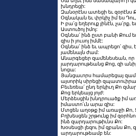
Սա եղեւ ինձ ճանապարհ ի կե
խնդրեցի:
Զանօրէնս ատեցի եւ զօրէնս Ք
Օգնական եւ փրկիչ իմ ես Դու, 
Ի բա՛ց եղերուք յինէն, չա՛րք
Աստուծոյ իմոյ:
Օգնեա՛ ինձ ըստ բանի Քում եւ
զիս ի յուսոյ իմմէ:
Օգնեա՛ ինձ եւ ապրեցո՛ զիս, 
յամենայն ժամ:
Անարգեցեր զամենեսեան, ո
յարդարութեանց Քոց, զի անի
նոցա:
Յանցաւորս համարեցայ զամե
այսորիկ սիրեցի զպատուիրա
Բեւեռեա՛ ընդ երկիւղ Քո զմ
Քոց երկեայց յոյժ:
Մերձեսցին խնդրուածք իմ առա
իմաստո՛ւն արա զիս:
Մտցեն աղօթք իմ առաջի Քո, Տէ
Բղխեսցեն շրթունք իմ զօրհնո
ինձ զարդարութիւնս Քո:
Խօսեսցի լեզու իմ զբանս Քո
արդարութեամբ են: