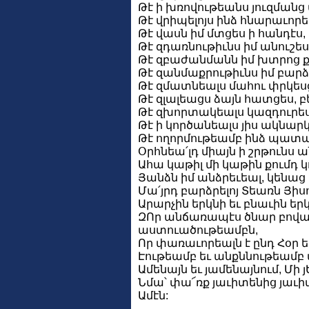
Թէ ի խռովութեանս յուզման
Թէ վրիպելոյս ինձ հնարաւորես
Թէ վասն իմ մտցես ի հանդէս,
Թէ զդառնութիւնս իմ անուշես
Թէ զբաժանմանն իմ խտրոց ք
Թէ զանմաքրութիւնս իմ բարձց
Թէ զմատնեալս մահու փրկեսցե
Թէ զլալեացս ձայն հատցես, բե
Թէ զխորտակեալս կազդուրեսց
Թէ ի կործանեալս յիս ակնարկե
Թէ ողորմութեամբ ինձ պատահ
Օրհնեա՛լդ միայն ի շրթունս 
Ահա կաթիլ մի կաթին քումդ կ
Յանձն իմ անձրեւեալ, կենաց 
Մա՛յրդ բարձրելոյ Տեառն Յիսո
Արարչին երկնի եւ բնաւին երկ
ԶՈր անճառապէս ծնար բովա
աստուածութեամբն,
Որ փառաւորեալն է ընդ Հօր եւ
Էութեամբ եւ անքննութեամբ 
Ամենայն եւ յամենայնում, Մի 
Նմա՝ փա՜ռք յաւիտենից յաւ
Ամէն: