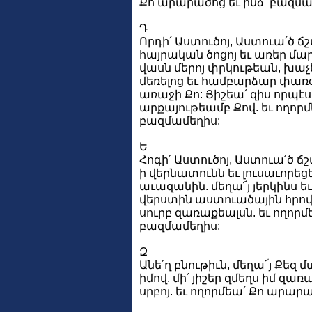
Քո արարածոց եւ ինձ՝ բազմա
Դ
Որդի՛ Աստուծոյ, Աստուա՛ծ 
հայրական ծոցոյ եւ առեր մար
վասն մերոյ փրկութեան, խաչ
մեռելոց եւ համբարձար փառօք
առաջի Քո: Յիշեա՛ զիս որպէ
արքայութեամբ Քով. եւ ողորմ
բազմամեղիս:
Ե
Հոգի՛ Աստուծոյ, Աստուա՛ծ ճ
ի վերնատունն եւ լուսաւորեց
աւազանին. մեղա՜յ յերկինս ե
վերստին աստուածային հրով Ք
սուրբ զառաքեալսն. եւ ողորմ
բազմամեղիս:
Զ
Անե՛ղ բնութիւն, մեղա՜յ Քեզ 
իմով. մի՛ յիշեր զմեղս իմ զա
սրբոյ. եւ ողորմեա՛ Քո արար