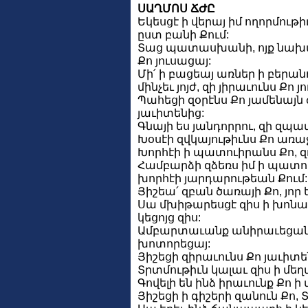
ՍԱՂՄՈՍ ՃԺԸ
Եկեսցէ ի վերայ իմ ողորմութիւ
ըստ բանի Քում:
Տաց պատասխանի, ոյք նախատ
Քո յուսացայ:
Մի՛ ի բացեայ առներ ի բերա
մինչեւ յոյժ, զի յիրաւունս Քո յ
Պահեցի զօրէնս Քո յամենայն
յաւիտենից:
Գնայի ես յանդորրու, զի զպ
Խօսէի զվկայութիւնս Քո առա
Խորհէի ի պատուիրանս Քո, զ
Համբարձի զձեռս իմ ի պատուի
խորհէի յարդարութեան Քում:
Յիշեա՛ զբան ծառայի Քո, յոր ե
Սա մխիթարեսցէ զիս ի խոնար
կեցոյց զիս:
Ամբարտաւանք անիրաւեցան յիս
խոտորեցայ:
Յիշեցի զիրաւունս Քո յաւիտեն
Տրտմութիւն կալաւ զիս ի մեղա
Գովելի են ինձ իրաւունք Քո 
Յիշեցի ի գիշերի զանուն Քո, Տ