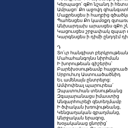
Կերպացո՛ զՔո նշանդ ի հետս 
Ամրացո՛ Քո աջովդ զհանգստ
Մաքրեսցես ի հաղբից զծածկ
Պահեսցես Քո կամօքդ զտառա
Անխարդախ արասցես զՔո շնոր
Կացուսցես շրջափակ զպար զօ
Կարգեսցես ի դիմի ընդդէմ դի
Դ
Տո՛ւր հանգիստ բերկրութեան
Մահահանգոյնս նիրհման
Ի խորութեան գիշերիս՝
Բարեխօսութեամբ հայցուած
Սրբուհւոյ Աստուածածնիդ
Եւ ամենայն ընտրելոց:
Ամփոփեալ պարուրեա՛
Զպատուհան տեսութեանց
Զգայարանացս իմաստից
Անզարհուրելի զետեղմամբ
Ի ծփական խռովութեանց,
Կենցաղական զբաղմանց,
Անրջական երազոց,
Խօլականաց ցնորից՝