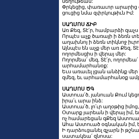
նեղութեան:
Փրկեցից, փառաւոր արարից զն
ցուցից նմա զփրկութիւն Իմ:
ՍԱՂՄՈՍ ՃԻԲ
Առ Քեզ, Տէ՛ր, համբարձի զաչս 
Որպէս աչք ծառայի ի ձեռն տե
աղախնոյ ի ձեռն տիկնոջ իւրո
Այնպէս են աչք մեր առ Քեզ, Տէ
ողորմեսցիս ի վերայ մեր:
Ողորմեա՛ մեզ, Տէ՛ր, ողորմեա՛
արհամարհանօք:
Եւս առաւել լցան անձինք մ
զմեզ, եւ արհամարհանօք ա
ՍԱՂՄՈՍ ԾԳ
Աստուա՛ծ, յանուան Քում կեցո
իրա՛ւ արա ինձ:
Աստուա՛ծ, լո՛ւր աղօթից իմոց,
Օտարք յարեան ի վերայ իմ, ե
ոչ համարեցան զՔեզ Աստուա
Ահա Աստուած օգնական իմ, եւ 
Ի դարձուցանել զչարն ի թշն
սատակեա՛ զնոսա: