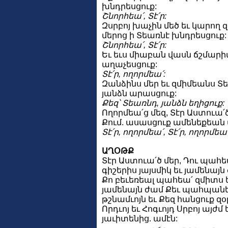
խնդրեսցուք:
Շնորհեա՛, Տէ՛ր:
Զսրբոյ խաչին մեծ եւ կարող 
մերոց ի Տեառնէ խնդրեսցուք:
Շնորհեա՛, Տէ՛ր:
Եւ եւս միաբան վասն ճշմարիտ
աղաչեսցուք:
Տէ՛ր, ողորմեա՛:
Զանձինս մեր եւ զմիմեանս Տ
յանձն արասցուք:
Քեզ՝ Տեառնդ, յանձն եղիցուք:
Ողորմեա՛ց մեզ, Տէր Աստուա՛
Քում. ասասցուք ամենեքեան
Տէ՛ր, ողորմեա՛, Տէ՛ր, ողորմեա՛
ԱՂՕԹՔ
Տէր Աստուա՛ծ մեր, Դու պահ
գիշերիս յայսմիկ եւ յամենայ
Քո բեւեռեալ պահեա՛ զմիտս ե
յամենայն ժամ Քեւ պահպանեա
թշնամւոյն եւ Քեզ հանցուք զօ
Որդւոյ եւ Հոգւոյդ Սրբոյ այժմ
յաւիտենից. ամէն: