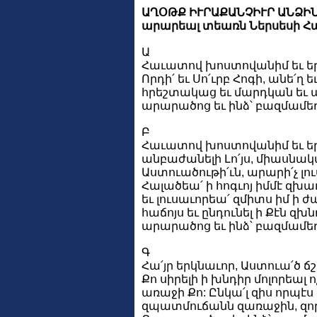
ԱՂՕԹՔ ԻՒՐԱՔԱՆՉԻՒՐ ԱՆՁԻՆ
արարեալ տեառն Ներսեսի Հա
Ա
Հաւատով խոստովանիմ եւ երկ
Որդի՛ եւ Սո՛ւրբ Հոգի, անե՛ղ 
հրեշտակաց եւ մարդկան եւ ա
արարածոց եւ ինձ՝ բազմամեղ
Բ
Հաւատով խոստովանիմ եւ ե
անբաժանելի Լո՛յս, միասնակա
Աստուածութի՛ւն, արարի՛չ լու
Հալածեա՛ ի հոգւոյ իմմէ զխ
եւ լուսաւորեա՛ զմիտս իմ ի ժ
հաճոյս եւ ընդունել ի Քէն զխն
արարածոց եւ ինձ՝ բազմամեղ
Գ
Հա՛յր երկնաւոր, Աստուա՛ծ 
Քո սիրելի ի խնդիր մոլորեալ ո
առաջի Քո: Ընկա՛լ զիս որպէս
զպատմուճանն զառաջին, զոր 