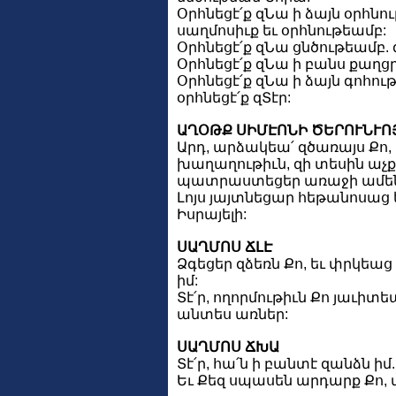
Օրհնեցէ՛ք զՆա ի ձայն օրհնո
սաղմոսիւք եւ օրհնութեամբ:
Օրհնեցէ՛ք զՆա ցնծութեամբ.
Օրհնեցէ՛ք զՆա ի բանս քաղցր.
Օրհնեցէ՛ք զՆա ի ձայն գոհու
օրհնեցէ՛ք զՏէր:
ԱՂՕԹՔ ՍԻՄԷՈՆԻ ԾԵՐՈՒՆՒՈ
Արդ, արձակեա՛ զծառայս Քո, Տ
խաղաղութիւն, զի տեսին աչք 
պատրաստեցեր առաջի ամենա
Լոյս յայտնեցար հեթանոսաց 
Իսրայելի:
ՍԱՂՄՈՍ ՃԼԷ
Ձգեցեր զձեռն Քո, եւ փրկեաց 
իմ:
Տէ՛ր, ողորմութիւն Քո յաւիտե
անտես առներ:
ՍԱՂՄՈՍ ՃԽԱ
Տէ՛ր, հա՛ն ի բանտէ զանձն ի
Եւ Քեզ սպասեն արդարք Քո, 