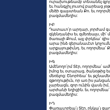
ուրախութեամբ տեսանել զլոյ
եւ հանգչիլ յուսով բարեաց յօ
մեծի գալստեան Քո. եւ ողորմ
բազմամեղիս:
ԻԲ
Դատաւո՛ր արդար, յորժամ գ
զկենդանիս եւ զմեռեալս, մի
ծառայի Քում, այլ փրկեա՛ զիս 
արա ինձ զերանաւէտ կոչումն
արքայութիւնդ. եւ ողորմեա՛ 
բազմամեղիս:
ԻԳ
Ամէնողո՛րմ Տէր, ողորմեա՛ ա
իմոց եւ օտարաց, ծանօթից ե
մեռելոց: Շնորհեա՛ եւ թշնամ
զթողութիւն, որ առ իս յանցան
չարեացն, զոր ունին վասն իմ
արժանի եղիցին. եւ ողորմեա՛
բազմամեղիս:
ԻԴ
Փառաւորեա՛լ Տէր, ընկա՛լ զա