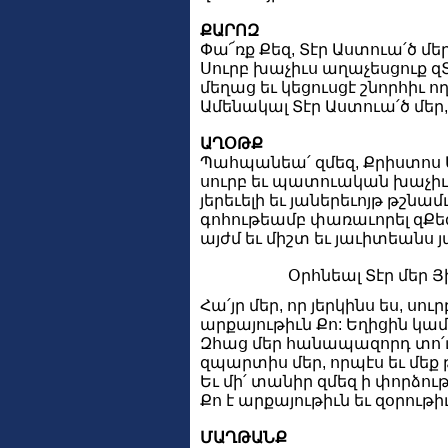
ՔԱՐՈԶ
Փա՜ռք Քեզ, Տէր Աստուա՛ծ մեր
Սուրբ խաչիւս աղաչեսցուք զՏ
մեղաց եւ կեցուսցէ շնորհիւ ո
Ամենակալ Տէր Աստուա՛ծ մեր, 
ԱՂՕԹՔ
Պահպանեա՛ զմեզ, Քրիստոս Ա
սուրբ եւ պատուական խաչիւ
յերեւելի եւ յաներեւոյթ թշնա
գոհութեամբ փառաւորել զՔեզ 
այժմ եւ միշտ եւ յաւիտեանս 
Օրհնեալ Տէր մեր Յ
Հա՛յր մեր, որ յերկինս ես, սու
արքայութիւն Քո: Եղիցին կամք
Զհաց մեր հանապազորդ տո՛ւր 
զպարտիս մեր, որպէս եւ մե
Եւ մի՛ տանիր զմեզ ի փորձութի
Քո է արքայութիւն եւ զօրութ
ՄԱՂԹԱՆՔ