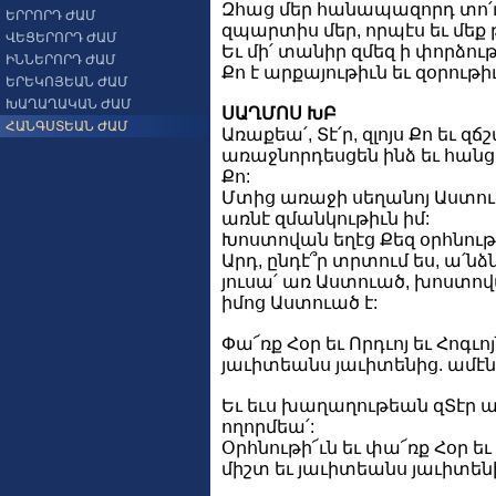
Զհաց մեր հանապազորդ տո՛ւր 
ԵՐՐՈՐԴ ԺԱՄ
զպարտիս մեր, որպէս եւ մե
ՎԵՑԵՐՈՐԴ ԺԱՄ
Եւ մի՛ տանիր զմեզ ի փորձութի
ԻՆՆԵՐՈՐԴ ԺԱՄ
Քո է արքայութիւն եւ զօրութ
ԵՐԵԿՈՅԵԱՆ ԺԱՄ
ԽԱՂԱՂԱԿԱՆ ԺԱՄ
ՍԱՂՄՈՍ ԽԲ
ՀԱՆԳՍՏԵԱՆ ԺԱՄ
Առաքեա՛, Տէ՛ր, զլոյս Քո եւ զ
առաջնորդեսցեն ինձ եւ հանցեն
Քո:
Մտից առաջի սեղանոյ Աստու
առնէ զմանկութիւն իմ:
Խոստովան եղէց Քեզ օրհնութ
Արդ, ընդէ՞ր տրտում ես, ա՛նձն
յուսա՛ առ Աստուած, խոստով
իմոց Աստուած է:
Փա՜ռք Հօր եւ Որդւոյ եւ Հոգւոյ
յաւիտեանս յաւիտենից. ամէն
Եւ եւս խաղաղութեան զՏէր աղա
ողորմեա՛:
Օրհնութի՜ւն եւ փա՜ռք Հօր եւ 
միշտ եւ յաւիտեանս յաւիտենի