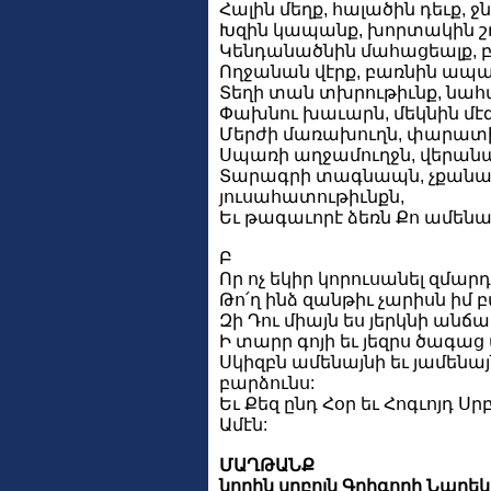
Հալին մեղք, հալածին դեւք, ջ
Խզին կապանք, խորտակին շ
Կենդանածնին մահացեալք, բ
Ողջանան վէրք, բառնին ապա
Տեղի տան տխրութիւնք, նահա
Փախնու խաւարն, մեկնին մէգ
Մերժի մառախուղն, փարատի 
Սպառի աղջամուղջն, վերանայ 
Տարագրի տագնապն, չքանան
յուսահատութիւնքն,
Եւ թագաւորէ ձեռն Քո ամենա
Բ
Որ ոչ եկիր կորուսանել զմարդ
Թո՛ղ ինձ զանթիւ չարիսն իմ 
Զի Դու միայն ես յերկնի անճա
Ի տարր գոյի եւ յեզրս ծագա
Սկիզբն ամենայնի եւ յամենայ
բարձունս:
Եւ Քեզ ընդ Հօր եւ Հոգւոյդ Ս
Ամէն:
ՄԱՂԹԱՆՔ
նորին սրբոյն Գրիգորի Նարեկ