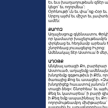
Եւ եւս խաղաղութեան զՏէր աղ
կեցո՛ եւ ողորմեա՛:
Օրհնութի՜ւն եւ փա՜ռք Հօր եւ 
Սրբոյ այժմ եւ միշտ եւ յաւիտ
ամէն:
ՔԱՐՈԶ
Աղաչեսցուք զկենսատու Փրկի
որ կամաւոր խաչելութեամբն
փրկեաց եւ հեղմամբ արեան Ի
շնորհեաց յուսացելոց Իւրոց:
Ամենակալ Տէր Աստուա՛ծ մեր, 
ԱՂՕԹՔ
Անկեալ առաջի Քո, բարերար 
Աստուած, աղաչեմք ամենայն 
խնդրեմք զգթութիւն ի Քէն,
ծառայից Քոց եւ ասացեր. «Զա
խնդրիցէք հաւատով յանուն Որ
տացի ձեզ»: Շնորհեա՛ եւ այ
Քեզ եւ կատարեա՛ ի բարի զխ
ի Քեզ եմք ապաւինեալ: Եւ Ք
ողորմութեամբդ մխիթարեա՛ 
յայսոսիկ եւ առաջնորդեալ հ