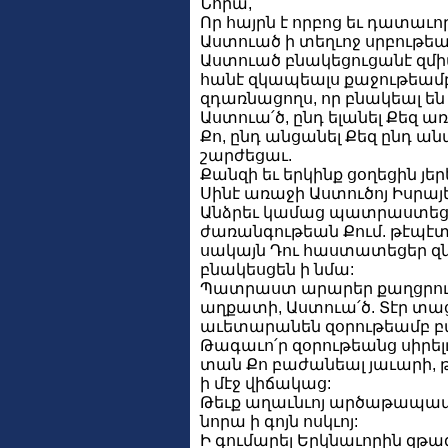
Նորա,
Որ հայրն է որբոց եւ դատաւո
Աստուած ի տեղւոջ սրբութեան
Աստուած բնակեցուցանէ զմի
հանէ զկապեալս քաջութեամբ 
զդառնացողս, որ բնակեալ են
Աստուա՛ծ, ընդ ելանել Քեզ 
Քո, ընդ անցանել Քեզ ընդ ա
շարժեցաւ.
Քանզի եւ երկինք ցօղեցին յե
Սինէ առաջի Աստուծոյ Իսրայե
Անձրեւ կամաց պատրաստեցե
ժառանգութեան Քում. թէպէտ
սակայն Դու հաստատեցեր զն
բնակեսցեն ի նմա:
Պատրաստ արարեր քաղցրու
աղքատի, Աստուա՛ծ. Տէր տաց
աւետարանեն զօրութեամբ բ
Թագաւո՛ր զօրութեանց սիրելւ
տան Քո բաժանեալ յաւարի, թ
ի մէջ վիճակաց:
Թեւք աղաւնւոյ արծաթապատ,
նորա ի գոյն ոսկւոյ:
Ի գումարել Երկնաւորին զթա