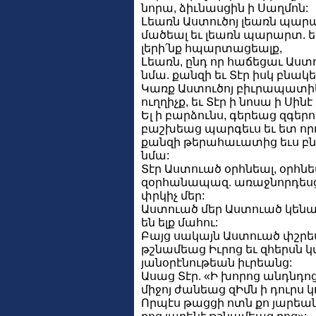
նորա, ձիւնասցին ի Սաղմոն:
Լեառն Աստուծոյ լեառն պար
մածեալ եւ լեառն պարարտ. եւ
լերի՛նք հպարտացեալք,
Լեառն, ընդ որ հաճեցաւ Աստ
նմա. քանզի եւ Տէր իսկ բնակե
Կառք Աստուծոյ բիւրապատի
ուղղիչք, եւ Տէր ի նոսա ի Սինէ
Ել ի բարձունս, գերեաց զգերո
բաշխեաց պարգեւս եւ ետ որ
քանզի թերահաւատից եւս բն
նմա:
Տէր Աստուած օրհնեալ, օրհնե
զօրհանապազ. առաջնորդեսց
փրկիչ մեր:
Աստուած մեր Աստուած կենար
են ելք մահու:
Բայց սակայն Աստուած փշրես
թշնամեաց Իւրոց եւ զհերսն կ
յանօրէնութեան իւրեանց:
Ասաց Տէր. «Ի խորոց անդնդոց
միջոյ ժանեաց զԻմն ի դուրս կ
Որպէս թացցի ոտն քո յարեան,