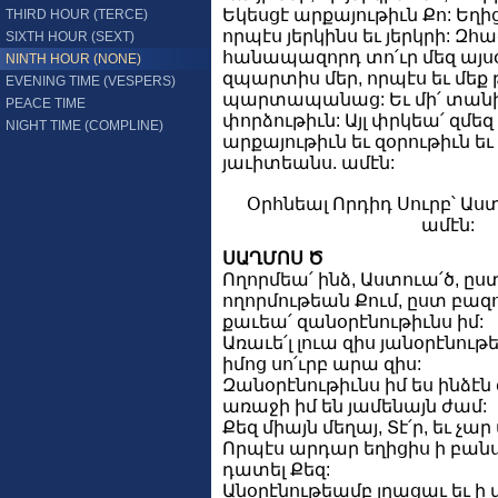
Եկեսցէ արքայութիւն Քո: Եղի
THIRD HOUR (TERCE)
որպէս յերկինս եւ յերկրի: Զհա
SIXTH HOUR (SEXT)
հանապազորդ տո՛ւր մեզ այսօր
NINTH HOUR (NONE)
զպարտիս մեր, որպէս եւ մեք 
EVENING TIME (VESPERS)
պարտապանաց: Եւ մի՛ տանի
PEACE TIME
փորձութիւն: Այլ փրկեա՛ զմեզ 
NIGHT TIME (COMPLINE)
արքայութիւն եւ զօրութիւն ե
յաւիտեանս. ամէն:
Օրհնեալ Որդիդ Սուրբ՝ Աս
ամէն:
ՍԱՂՄՈՍ Ծ
Ողորմեա՛ ինձ, Աստուա՛ծ, ըս
ողորմութեան Քում, ըստ բազ
քաւեա՛ զանօրէնութիւնս իմ:
Առաւե՛լ լուա զիս յանօրէնութե
իմոց սո՛ւրբ արա զիս:
Զանօրէնութիւնս իմ ես ինձէն 
առաջի իմ են յամենայն ժամ:
Քեզ միայն մեղայ, Տէ՛ր, եւ չ
Որպէս արդար եղիցիս ի բանս 
դատել Քեզ:
Անօրէնութեամբ յղացաւ եւ ի 