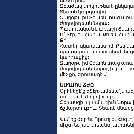
եւ ետ ինձ:
Զբաժակ փրկութեան ընկալայ
Տեառն կարդացից:
Զաղօթս իմ Տեառն տաց առա
ժողովրդեան Նորա:
Պատուական է առաջի Տեառն 
Ո՜ Տէր, ես ծառայ Քո եմ, ծառ
Քո:
Հատեր զկապանս իմ. Քեզ մ
պատարագ օրհնութեան եւ զ
կարդացից:
Զաղօթս իմ Տեառն տաց առա
ժողովրդեան Նորա, ի գաւիթս
մէջ քո, Երուսաղէ՛մ:
ՍԱՂՄՈՍ ՃԺԶ
Օրհնեցէ՛ք զՏէր, ամենա՛յն ազ
ամենա՛յն ժողովուրդք:
Զօրասցի ողորմութիւն Նորա ի 
ճշմարտութիւն Տեառն մնասց
Փա՜ռք Հօր եւ Որդւոյ եւ Հոգւոյ
միշտ եւ յաւիտեանս յաւիտենի