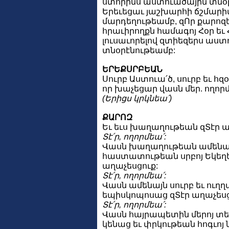
ստորինս աստուածային տնօ
Երեւեցաւ յաշխարհի ճշմար
մարդեղութեամբ, զՈր քարոզե
հրաւիրողքն համագոյ Հօր եւ Հ
լուսաւորելով զտիեզերս աստ
տնօրէնութեամբ:
ԵՐԵՔՍՐԲԵԱՆ
Սուրբ Աստուա՛ծ, սուրբ եւ հզօ
որ խաչեցար վասն մեր. ողորմ
(Երիցս կրկնեա՛)
ՔԱՐՈԶ
Եւ եւս խաղաղութեան զՏէր ա
Տէ՛ր, ողորմեա՛:
Վասն խաղաղութեան ամենայ
հաստատութեան սրբոյ Եկեղեց
աղաչեսցուք:
Տէ՛ր, ողորմեա՛:
Վասն ամենայն սուրբ եւ ու
եպիսկոպոսաց զՏէր աղաչեսց
Տէ՛ր, ողորմեա՛:
Վասն հայրապետին մերոյ տեա
կենաց եւ փրկութեան հոգւոյ 