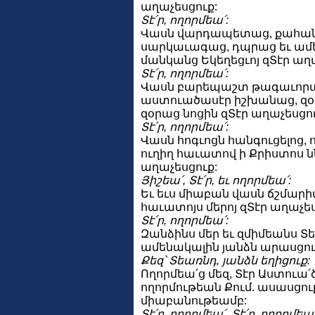
աղաչեսցուք:
Տէ՛ր, ողորմեա՛:
Վասն վարդապետաց, քահան
սարկաւագաց, դպրաց եւ ամ
մանկանց Եկեղեցւոյ զՏէր աղ
Տէ՛ր, ողորմեա՛:
Վասն բարեպաշտ թագաւորա
աստուածասէր իշխանաց, զ
զօրաց նոցին զՏէր աղաչեսցու
Տէ՛ր, ողորմեա՛:
Վասն հոգւոցն հանգուցելոց, 
ուղիղ հաւատով ի Քրիստոս նն
աղաչեսցուք:
Յիշեա՛, Տէ՛ր, եւ ողորմեա՛:
Եւ եւս միաբան վասն ճշմարիտ
հաւատոյս մերոյ զՏէր աղաչես
Տէ՛ր, ողորմեա՛:
Զանձինս մեր եւ զմիմեանս Տ
ամենակալին յանձն արասցու
Քեզ՝ Տեառնդ, յանձն եղիցուք:
Ողորմեա՛ց մեզ, Տէր Աստուա՛ծ
ողորմութեան Քում. ասասցո
միաբանութեամբ:
Տէ՛ր, ողորմեա՛, Տէ՛ր, ողորմեա՛