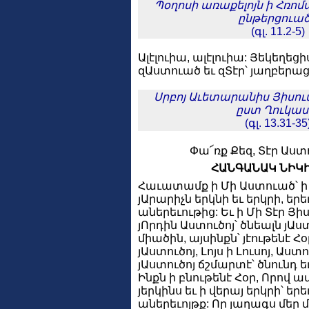
Պօղոսի առաքելոյն ի Հռոմա
ընթերցուա
(գլ. 11.2-5)
Ալէլուիա, ալէլուիա: Յեկեղեցի
զԱստուած եւ զՏէր՝ յաղբերաց
Սրբոյ Աւետարանիս Յիսուս
ըստ Ղուկաս
(գլ. 13.31-35
Փա՜ռք Քեզ, Տէր Աստ
ՀԱՆԳԱՆԱԿ ՆԻԿ
Հաւատամք ի Մի Աստուած՝ ի
յԱրարիչն երկնի եւ երկրի, երե
աներեւութից: Եւ ի Մի Տէր Յի
յՈրդին Աստուծոյ՝ ծնեալն յԱս
միածին, այսինքն՝ յէութենէ Հ
յԱստուծոյ, Լոյս ի Լուսոյ, Ա
յԱստուծոյ ճշմարտէ՝ ծնունդ ե
Ինքն ի բնութենէ Հօր, Որով ամ
յերկինս եւ ի վերայ երկրի՝ երե
աներեւոյթք: Որ յաղագս մեր