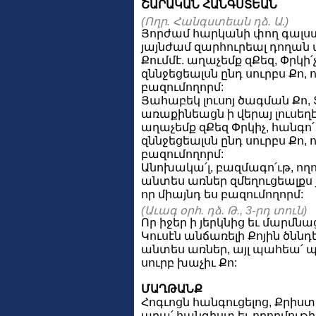
ՇԱՐԱԿԱՆ ՀԱՆԳՍՏԵԱՆ
(Ողր. Հանգստեան դձ. Ա.)
Յորժամ հարկանի փող գալստե
յայնժամ զարհուրեալ դողան
Քումմէ. աղաչեմք զՔեզ, Փրկի՛չ
զննջեցեալսն ընդ սուրբս Քո, 
բազումողորմ:
Յահաբեկ լուսոյ ծագման Քո, 
առաքինեացն ի վերայ լուսեղէ
աղաչեմք զՔեզ Փրկիչ, հանգո՛ 
զննջեցեալսն ընդ սուրբս Քո, 
բազումողորմ:
Անոխակա՛լ, բազմագո՛ւթ, ողոր
անտես առներ զմեղուցեալքս 
որ միայնդ ես բազումողորմ:
(Աւագ օրհ. դձ. Թ., 3-րդ տուն)
Որ իջեր ի յերկնից եւ մարմնա
Կուսէն անճառելի Քոյին ծննդե
անտես առներ, այլ պահեա՛ 
սուրբ խաչիւ Քո:
ՄԱՂԹԱՆՔ
Հոգւոցն հանգուցելոց, Քրիստ
արա՛ հանգիստ եւ ողորմութիւ