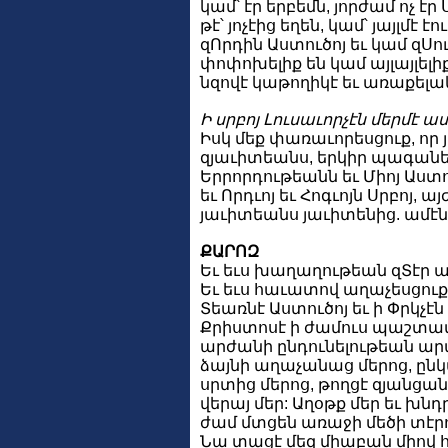
կամ՝ էր երբեմն, յորժամ ոչ էր
թէ՝ յոչէից եղեն, կամ՝ յայլմէ է
զՈրդին Աստուծոյ եւ կամ զՍուր
փոփոխելիք են կամ այլայլելի
նզովէ կաթողիկէ եւ առաքելա
Ի սրբոյ Լուսաւորչէն մերմէ ա
Իսկ մեք փառաւորեսցուք, որ
զյաւիտեանս, երկիր պագանել
Երրորդութեանն եւ Միոյ Աստ
եւ Որդւոյ եւ Հոգւոյն Սրբոյ, այ
յաւիտեանս յաւիտենից. ամէն
ՔԱՐՈԶ
Եւ եւս խաղաղութեան զՏէր ա
Եւ եւս հաւատով աղաչեսցուք 
Տեառնէ Աստուծոյ եւ ի Փրկչէն
Քրիստոսէ ի ժամուս պաշտամ
արժանի ընդունելութեան արաս
ձայնի աղաչանաց մերոց, ըն
սրտից մերոց, թողցէ զյանցանս
վերայ մեր: Աղօթք մեր եւ խն
ժամ մտցեն առաջի մեծի տէրո
Նա տացէ մեզ միաբան միով 