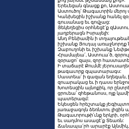
քոց յարենէ թշնամեաց քոց»:
Երեւեցան գնացք քո, Աստուա
Աստուծոյ՝ Թագաւորին մերոյ ս
Կանխեցին իշխանք հանել զօր
գուսանաց եւ գովչաց:
Յեկեղեցիս օրհնեցէ՛ք զԱստու
յաղբերացն Իսրայելի:
Անդ Բենիամին ի տղայութեա
իշխանք Յուդայ առաջնորդք 
Զաբուղոնի եւ իշխանք Նեփթ
Հրամայեա՛, Աստուա՛ծ, զօրու
զօրացո՛ զայս, զոր հաստատեց
Ի տաճարէ Քումմէ յԵրուսաղե
թագաւորք զպատարագս:
Սաստեա՛ ի գազան եղեգան, 
զուարակաց եւ ի դասս երնջու
Խոտեսցին այնոքիկ, որ ընտր
ցրուեա՛ զհեթանոսս, ոյք կամ
պատերազմ:
Եկեսցեն հրեշտակք յԵգիպտոս
յառաջագոյն ձեռնտու լիցին 
Թագաւորութի՛ւնք երկրի, օր
եւ սաղմոս ասացէ՛ք Տեառն:
Ճանապա՛րհ արարէք Այնմիկ, 