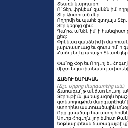
Տեառն կարդացի:
Ո՛ Տէր, փրկեա՛ զանձն իմ. ող
Տէր Աստուած մեր:
Ողորմի եւ պահէ զտղայս Տէր. 
Տէր կեցոյց զիս:
Դա՛րձ, ա՛նձն իմ, ի հանգիստ 
քեզ:
Փրկեաց զանձն իմ ի մահուանէ
յարտասուաց եւ զոտս իմ՝ ի գ
Հաճոյ եղէց առաջի Տեառն յե
Փա՜ռք Հօր եւ Որդւոյ եւ Հոգւոյ
միշտ եւ յաւիտեանս յաւիտենի
ՃԱՇՈՒ ՇԱՐԱԿԱՆ
(Ճշւ. Սրբոց մարգարէից աձ.)
Ճառագա՛յթ անճառ Լուսոյ, ան
Տէրութիւն, յառաջագոյն հրա
զտեսողութիւն մարգարէիցն՝ 
ստորինս աստուածային տնօ
Որք զտաճար հաւատոյ հիմնե
Սուրբ Հոգւոյն, յոր եմուտ Բ
եօթնարփեան ճառագայթիւք՝ 