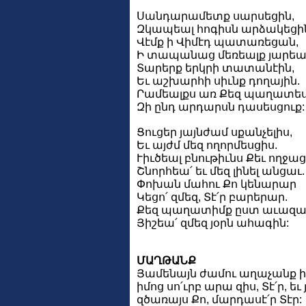
Սանդարամետք սարսեցին,
Զկապեալ հոգիսն արձակեցի
Վէմք ի Վիմէդ պատառեցան,
Ի տապանաց մեռեալք յարեա
Տարերք երկրի տատանէին,
Եւ աշխարհի սիւնք դողային.
Րամեալքս առ Քեզ պաղատես
Զի ընդ արդարսն դասեսցուք:
Ցուցեր յայնժամ սքանչելիս,
Եւ այժմ մեզ ողորմեսցիս.
Ւիւծեալ բնութիւնս Քեւ ողջաց
Շնորհեա՛ եւ մեզ լինել անցաւ.
Փոխան մահու Քո կենարար
Կեցո՛ զմեզ, Տէ՛ր բարերար.
Քեզ պաղատիմք ըստ աւազա
Յիշեա՛ զմեզ յօրն ահագին:
ՄԱՂԹԱՆՔ
Յամենայն ժամու աղաչանք իմ
իմոց սո՛ւրբ արա զիս, Տէ՛ր, 
զծառայս Քո, մարդասէ՛ր Տէր: