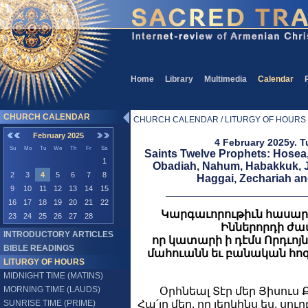
Home
Library
Multimedia
Calendar
CHURCH CALENDAR
CHURCH CALENDAR / LITURGY OF HOURS 
February 2025
4 February 2025y. 
Su
Mo
Tu
We
Th
Fr
Sa
Saints Twelve Prophets: Hosea,
1
Obadiah, Nahum, Habakkuk, 
2
3
4
5
6
7
8
Haggai, Zechariah an
9
10
11
12
13
14
15
16
17
18
19
20
21
22
Կարգաւորութիւն հասա
23
24
25
26
27
28
Իններորդի ժամ
INTRODUCTORY ARTICLES
որ կատարի ի դէմս Որդւոյն 
BIBLE READINGS
մահուանն եւ բանական հո
LITURGY OF HOURS
MIDNIGHT TIME (MATINS)
MORNING TIME (LAUDS)
Օրհնեալ Տէր մեր Յիսուս 
SUNRISE TIME (PRIME)
Հա՛յր մեր, որ յերկինս ես, սու