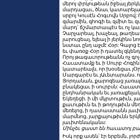
մերոյ փրկութեան իջեալ յերկ
մարդացաւ, ծնաւ կատարելա
սրբոյ Կուսէն Հոգւովն Սրբով:
զմարմին, զհոգի եւ զմիտ եւ զա
մարդ՝ ճշմարտապէս եւ ոչ կա
Չարչարեալ, խաչեալ, թաղեալ,
յարուցեալ, ելեալ ի յերկինս ն
նստաւ ընդ աջմէ Հօր: Գալոց 
եւ փառօք Հօր ի դատել զկենդ
Որոյ թագաւորութեանն ոչ գո
Հաւատամք եւ ի Սուրբ Հոգին՝ 
կատարեալն, որ խօսեցաւ յՕրէ
Մարգարէս եւ յԱւետարանս. որ
Յորդանան, քարոզեաց յառաք
բնակեցաւ ի սուրբսն: Հաւատա
ընդհանրական եւ յառաքելակ
Եկեղեցի. ի մի մկրտութիւն, 
քաւութիւն եւ ի թողութիւն մե
մեռելոց, ի դատաստանն յաւի
մարմնոց, յարքայութիւնն երկ
յաւիտենականս:
Մինչեւ ցաստ են հաւատոյ բա
Իսկ որք ասեն՝ էր երբեմն, յորժ