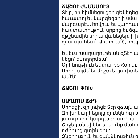
ՃԱՇՈՒ ԺԱՄԱՄՈՒՏ
Տէ՛ր, որ հիմնեցուցեր զԵկեղեց
հաւատոյ եւ կարգեցեր ի սմա
մարգարէս, հովիւս եւ վարդ
հաստատութիւն սրբոց եւ ճգ
զթշնամին սորա վանեցեր, ի
զսա պահեա՛, Աստուա՛ծ, որպ
Եւ եւս խաղաղութեան զՏէր աղ
կեցո՛ եւ ողորմեա՛:
Օրհնութի՜ւն եւ փա՜ռք Հօր եւ 
Սրբոյ այժմ եւ միշտ եւ յաւիտ
ամէն:
ՃԱՇՈՒ ՓՈԽ
ՍԱՂՄՈՍ ՃԺԴ
Սիրեցի, զի լուիցէ Տէր զձայն 
Զի խոնարհեցոյց զունկն Իւր ա
յաւուրս իմ կարդացի առ Նա:
Շրջեցան զինեւ երկունք մահու
դժոխոց գտին զիս:
Զնեղութիւն եւ զանձկութիւն 