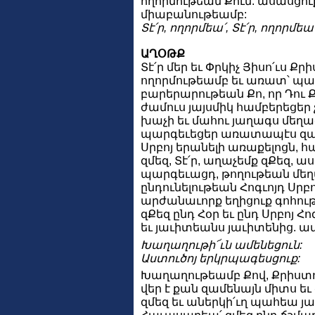
ողորմութեան Քում. ասասցո
միաբանութեամբ:
Տէ՛ր, ողորմեա՛, Տէ՛ր, ողորմեա՛
ԱՂՕԹՔ
Տէ՛ր մեր եւ Փրկիչ Յիսո՛ւս Քր
ողորմութեամբ եւ առատ՝ պա
բարերարութեան Քո, որ Դու Ք
ժամուս յայսմիկ համբերեցե
խաչի եւ մահու յաղագս մեղաց
պարգեւեցեր առատապէս զպա
Սրբոյ երանելի առաքելոցն, հ
զմեզ, Տէ՛ր, աղաչեմք զՔեզ, 
պարգեւացդ, թողութեան մեղ
ընդունելութեան Հոգւոյդ Սրբո
արժանաւորք եղիցուք գոհու
զՔեզ ընդ Հօր եւ ընդ Սրբոյ Հո
եւ յաւիտեանս յաւիտենից. ամ
Խաղաղութի՜ւն ամենեցուն:
Աստուծոյ երկրպագեսցուք:
Խաղաղութեամբ Քով, Քրիստոս 
վեր է քան զամենայն միտս եւ
զմեզ եւ աներկի՛ւղ պահեա յա