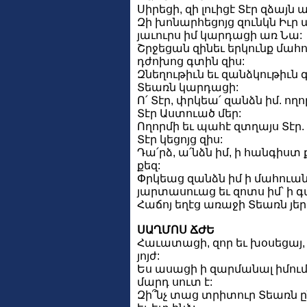
Սիրեցի, զի լուիցէ Տէր զձայն 
Զի խոնարհեցոյց զունկն Իւր ա
յաւուրս իմ կարդացի առ Նա:
Շրջեցան զինեւ երկունք մահու
դժոխոց գտին զիս:
Զնեղութիւն եւ զանձկութիւն 
Տեառն կարդացի:
Ո՛ Տէր, փրկեա՛ զանձն իմ. ող
Տէր Աստուած մեր:
Ողորմի եւ պահէ զտղայս Տէր. 
Տէր կեցոյց զիս:
Դա՛րձ, ա՛նձն իմ, ի հանգիստ 
քեզ:
Փրկեաց զանձն իմ ի մահուանէ
յարտասուաց եւ զոտս իմ՝ ի գ
Հաճոյ եղէց առաջի Տեառն յե
ՍԱՂՄՈՍ ՃԺԵ
Հաւատացի, զոր եւ խօսեցայ, 
յոյժ:
Ես ասացի ի զարմանալ իմում
մարդ սուտ է:
Զի՞նչ տաց տրիտուր Տեառն ը