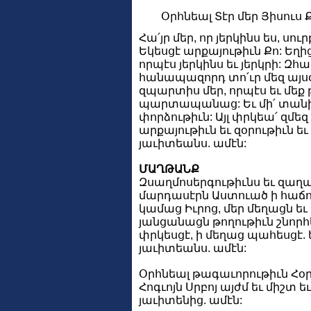
Օրհնեալ Տէր մեր Յիսուս 
Հա՛յր մեր, որ յերկինս ես, սու
Եկեսցէ արքայութիւն Քո: Եղի
որպէս յերկինս եւ յերկրի: Զհա
հանապազորդ տո՛ւր մեզ այսօր
զպարտիս մեր, որպէս եւ մեք 
պարտապանաց: Եւ մի՛ տանի
փորձութիւն: Այլ փրկեա՛ զմեզ 
արքայութիւն եւ զօրութիւն ե
յաւիտեանս. ամէն:
ՄԱՂԹԱՆՔ
Զսաղմոսերգութիւնս եւ զաղ
մարդասէրն Աստուած ի հաճո
կամաց Իւրոց, մեր մեղացն եւ
յանցանացն թողութիւն շնորհ
փրկեսցէ, ի մեղաց պահեսցէ. 
յաւիտեանս. ամէն:
Օրհնեալ թագաւորութիւն Հօր 
Հոգւոյն Սրբոյ այժմ եւ միշտ 
յաւիտենից. ամէն: