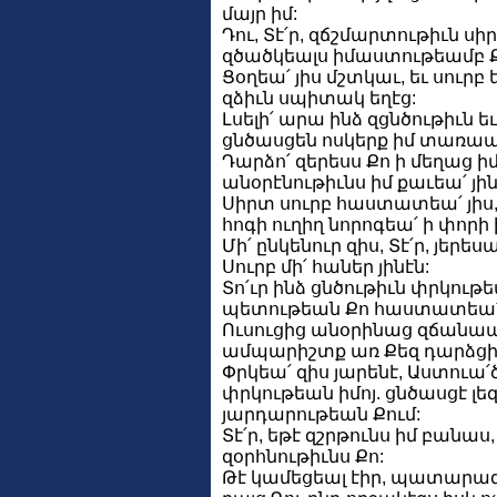
մայր իմ:
Դու, Տէ՛ր, զճշմարտութիւն սի
զծածկեալս իմաստութեամբ Քո
Ցօղեա՛ յիս մշտկաւ, եւ սուրբ ե
զձիւն սպիտակ եղէց:
Լսելի՛ արա ինձ զցնծութիւն ե
ցնծասցեն ոսկերք իմ տառապ
Դարձո՛ զերեսս Քո ի մեղաց ի
անօրէնութիւնս իմ քաւեա՛ յին
Սիրտ սուրբ հաստատեա՛ յիս,
հոգի ուղիղ նորոգեա՛ ի փորի 
Մի՛ ընկենուր զիս, Տէ՛ր, յերես
Սուրբ մի՛ հաներ յինէն:
Տո՛ւր ինձ ցնծութիւն փրկութե
պետութեան Քո հաստատեա՛ 
Ուսուցից անօրինաց զճանապ
ամպարիշտք առ Քեզ դարձցի
Փրկեա՛ զիս յարենէ, Աստուա՛
փրկութեան իմոյ. ցնծասցէ լեզ
յարդարութեան Քում:
Տէ՛ր, եթէ զշրթունս իմ բանաս
զօրհնութիւնս Քո:
Թէ կամեցեալ էիր, պատարա