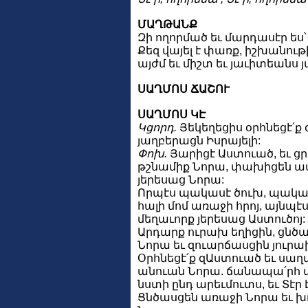
ՄԱՂԹԱՆՔ
Զի ողորմած եւ մարդասէր ես՝
Քեզ վայել է փառք, իշխանութ
այժմ եւ միշտ եւ յաւիտեանս 
ՍԱՂՄՈՍ ՃԱՇՈՒ
ՍԱՂՄՈՍ ԿԷ
Կցորդ.
Յեկեղեցիս օրհնեցէ՛ք 
յաղբերացն Իսրայելի:
Փոխ.
Յարիցէ Աստուած, եւ ցր
թշնամիք Նորա, փախիցեն ա
յերեսաց Նորա:
Որպէս պակասէ ծուխ, պակաս
հալի մոմ առաջի հրոյ, այնպէ
մեղաւորք յերեսաց Աստուծոյ:
Արդարք ուրախ եղիցին, ցնծ
Նորա եւ զուարճասցին յուրա
Օրհնեցէ՛ք զԱստուած եւ սաղ
անուան Նորա. ճանապա՛րհ ա
նստի ընդ արեւմուտս, եւ Տէր 
Ցնծասցեն առաջի Նորա եւ խ