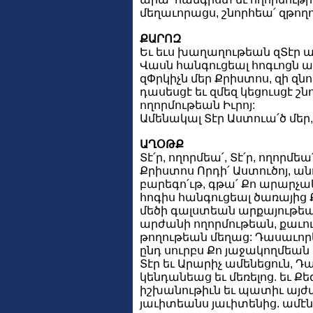
մեղաւորացս, շնորհեա՛ զթող
ՔԱՐՈԶ
Եւ եւս խաղաղութեան զՏէր ա
Վասն հանգուցեալ հոգւոցն ա
զՓրկիչն մեր Քրիստոս, զի զ
դասեսցէ եւ զմեզ կեցուսցէ շն
ողորմութեան Իւրոյ:
Ամենակալ Տէր Աստուա՛ծ մեր, 
ԱՂՕԹՔ
Տէ՛ր, ողորմեա՛, Տէ՛ր, ողորմեա՛
Քրիստոս Որդի՛ Աստուծոյ, ան
բարեգո՛ւթ, գթա՛ Քո արարչա
հոգիս հանգուցեալ ծառայից Ք
մեծի գալստեան արքայութեա
արժանի ողորմութեան, քաւո
թողութեան մեղաց: Դասաւոր
ընդ սուրբս Քո յաջակողմեան 
Տէր եւ Արարիչ ամենեցուն, 
կենդանեաց եւ մեռելոց. եւ Քե
իշխանութիւն եւ պատիւ այժմ 
յաւիտեանս յաւիտենից. ամէն