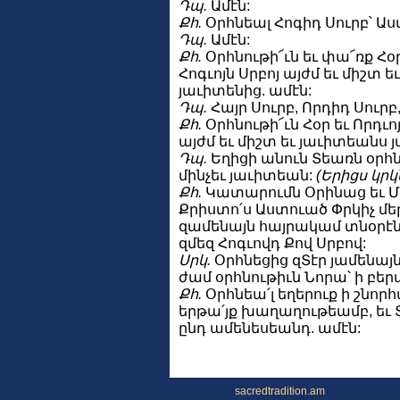
Դպ.
Ամէն:
Քհ.
Օրհնեալ Հոգիդ Սուրբ՝ Ա
Դպ.
Ամէն:
Քհ.
Օրհնութի՜ւն եւ փա՜ռք Հօր 
Հոգւոյն Սրբոյ այժմ եւ միշտ 
յաւիտենից. ամէն:
Դպ.
Հայր Սուրբ, Որդիդ Սուրբ,
Քհ.
Օրհնութի՜ւն Հօր եւ Որդւոյ
այժմ եւ միշտ եւ յաւիտեանս 
Դպ.
Եղիցի անուն Տեառն օրհն
մինչեւ յաւիտեան:
(Երիցս կրկ
Քհ.
Կատարումն Օրինաց եւ Մ
Քրիստո՛ս Աստուած Փրկիչ մեր,
զամենայն հայրակամ տնօրէնու
զմեզ Հոգւովդ Քով Սրբով:
Սրկ.
Օրհնեցից զՏէր յամենայն
ժամ օրհնութիւն Նորա՝ ի բեր
Քհ.
Օրհնեա՛լ եղերուք ի շնորհ
երթա՛յք խաղաղութեամբ, եւ Տ
ընդ ամենեսեանդ. ամէն:
sacredtradition.am