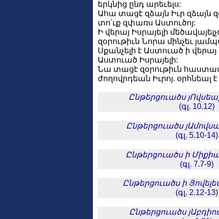
երկնից ընդ արեւելս:
Ահա տացէ զձայն Իւր զձայն զ
տո՛ւք զփառս Աստուծոյ:
Ի վերայ Իսրայելի մեծավայելչ
զօրութիւն Նորա մինչեւ յամպ
Սքանչելի է Աստուած ի վերայ 
Աստուած Իսրայելի:
Նա տացէ զօրութիւն հաստ
ժողովրդեան Իւրոյ. օրհնեալ 
Ընթերցուածս յՈվսեա
(գլ. 10.12)
Ընթերցուածս յԱմովսա
(գլ. 5.10-14)
Ընթերցուածս ի Միքիա
(գլ. 7.7-9)
Ընթերցուածս ի Յովելե
(գլ. 2.12-13)
Ընթերցուածս յԱբդիո