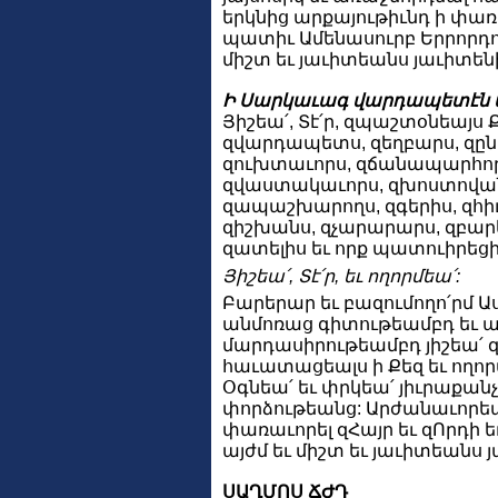
երկնից արքայութիւնդ ի փառ
պատիւ Ամենասուրբ Երրորդո
միշտ եւ յաւիտեանս յաւիտենի
Ի Սարկաւագ վարդապետէն 
Յիշեա՛, Տէ՛ր, զպաշտօնեայս Ք
զվարդապետս, զեղբարս, զընկ
զուխտաւորս, զճանապարհորդ
զվաստակաւորս, զխոստովան
զապաշխարողս, զգերիս, զհիւ
զիշխանս, զչարարարս, զբար
զատելիս եւ որք պատուիրեց
Յիշեա՛, Տէ՛ր, եւ ողորմեա՛:
Բարերար եւ բազումողո՛րմ Ա
անմոռաց գիտութեամբդ եւ 
մարդասիրութեամբդ յիշեա՛ 
հաւատացեալս ի Քեզ եւ ողոր
Օգնեա՛ եւ փրկեա՛ յիւրաքանչ
փորձութեանց: Արժանաւորեա
փառաւորել զՀայր եւ զՈրդի ե
այժմ եւ միշտ եւ յաւիտեանս 
ՍԱՂՄՈՍ ՃԺԴ