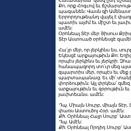
Հաւասարեա՛ զմեզ ընդ ճշմ
Քո, որք Հոգւով եւ ճշմարտու
պագանեն: Վասն զի Ամենասո
Երրորդութեանդ վայել է փառք
պատիւ այժմ եւ միշտ եւ յաւ
ամէն:
Օրհնեալ Տէր մեր Յիսուս Քրի
Տէր Աստուած օրհնեսցէ զամե
Հա՛յր մեր, որ յերկինս ես, սու
Եկեսցէ արքայութիւն Քո: Եղի
որպէս յերկինս եւ յերկրի: Զհա
հանապազորդ տո՛ւր մեզ այսօր
զպարտիս մեր, որպէս եւ մեք 
պարտապանաց: Եւ մի՛ տանի
փորձութիւն: Այլ փրկեա՛ զմեզ 
արքայութիւն եւ զօրութիւն ե
յաւիտեանս. ամէն:
Դպ.
Միայն Սուրբ, միայն Տէր, 
փառս Աստուծոյ Հօր. ամէն:
Քհ.
Օրհնեալ Հայր Սուրբ՝ Աս
Դպ.
Ամէն:
Քհ.
Օրհնեալ Որդիդ Սուրբ՝ Ա