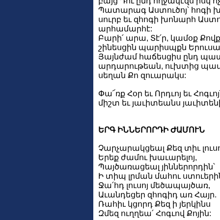
բայց Դու ընդ ողջակէզս իսկ ո
Պատարագ Աստուծոյ՝ հոգի խ
սուրբ եւ զհոգի խոնարհ Աստո
արհամարհէ:
Բարի՛ արա, Տէ՛ր, կամօք Քովք
շինեսցին պարիսպքն Երուսա
Յայնժամ հաճեսցիս ընդ պ
արդարութեան, ուխտից պա
սեղան Քո զուարակս:
Փա՜ռք Հօր եւ Որդւոյ եւ Հոգւոյ
միշտ եւ յաւիտեանս յաւիտենի
ԵՐԳ ԻՆՆԵՐՈՐԴԻ ԺԱՄՈՒՆ
Չարչարակցեալ Քեզ տիւ լուսո
Երեք ժամու խաւարելոյ,
Պայծառացեալ յիններորդին՝
Ի տիպ լրման մահու ստուերի
Ջա՛հդ լուսոյ մեծապայծառ,
Աւանդեցեր զհոգիդ առ Հայր.
Ռահիւ կցորդ Քեզ ի յերկինս
Զմեզ ուղղեա՛ Հոգւով Քոյին: