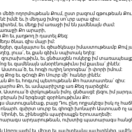
տ մեծի ողորմութեան Քում, ըստ բազում գթութեան Քու
նէ իմմէ եւ ի մեղաց իմոց սո՛ւրբ արա զիս:
գիտեմ, եւ մեղք իմ առաջի իմ են յամենայն ժամ:
ար առաջի Քո արարի,
Քո եւ յաղթող ի դատել Քեզ:
եղս ծնաւ զիս մայր իմ:
իրեցեր, զանյայտս եւ զծածկեալս իմաստութեամբ Քով յ
եղէց, լուա՛, եւ քան զձիւն սպիտակ եղէց:
եւ զուրախութիւն, եւ ցնծասցեն ոսկերք իմ տառապեալք
ոց եւ զամենայն անօրէնութիւնս իմ քաւեա՛ յինէն:
Աստուա՛ծ, եւ հոգի ուղիղ նորոգեա՛ ի փորի իմում:
աց Քոց եւ զՀոգի Քո Սուրբ մի՛ հաներ յինէն:
թեան Քո եւ հոգւով պետութեան Քո հաստատեա՛ զիս:
արհս Քո, եւ ամպարիշտք առ Քեզ դարձցին:
ծ, Աստուա՛ծ փրկութեան իմոյ. ցնծասցէ լեզու իմ յարդ
, բերան իմ երգեսցէ զօրհնութիւնս Քո:
 մատուցանէաք, բայց Դու ընդ ողջակէզս իսկ ոչ հաճ
նարհ. զսիրտ սուրբ եւ զհոգի խոնարհ Աստուած ոչ 
ք Սիոնի, եւ շինեսցին պարիսպքն Երուսաղեմի:
տարագս արդարութեան, ուխտից պատարագս հանցեն
յն Սրբոյ այժմ եւ միշտ եւ յաւիտեանս յաւիտենից. ամէն