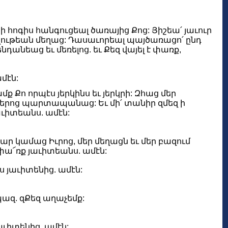
ի հոգիս հանգուցեալ ծառայից Քոց: Յիշեա՛ յաւուր
ղութեան մեղաց: Դասաւորեալ պայծառացո՛ ընդ
դանեաց եւ մեռելոց. եւ Քեզ վայել է փառք,
մէն:
ամք Քո որպէս յերկինս եւ յերկրի: Զհաց մեր
ք մերոց պարտապանաց: Եւ մի՛ տանիր զմեզ ի
յաւիտեանս. ամէն:
ր կամաց Իւրոց, մեր մեղացն եւ մեր բազում
 փա՜ռք յաւիտեանս. ամէն:
ս յաւիտենից. ամէն:
ազ. զՔեզ աղաչեմք:
յաւիտենից. ամէն: