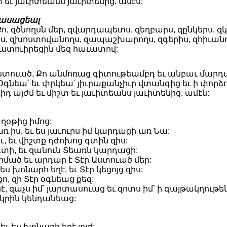
 եւ յաւիտեանս յաւիտենից. ամէն:
ասացեալ
 Քո, զծնողսն մեր, զվարդապետս, զեղբարս, զընկերս,
ս, զխոստովանողս, զապաշխարողս, զգերիս, զհիւանդ
պատուիրեցին մեզ հաւատով:
Աստուած, Քո անմոռաց գիտութեամբդ եւ անբաւ մարդ
: Օգնեա՛ եւ փրկեա՛ յիւրաքանչիւր վտանգից եւ ի փո
գիդ այժմ եւ միշտ եւ յաւիտեանս յաւիտենից. ամէն:
աղօթից իմոց:
ռ իս, եւ ես յաւուրս իմ կարդացի առ Նա:
ւ, եւ վիշտք դժոխոց գտին զիս:
գտի, եւ զանուն Տեառն կարդացի:
որմած եւ արդար է Տէր Աստուած մեր:
ս խոնարհ եղէ, եւ Տէր կեցոյց զիս:
ո, զի Տէր օգնեաց քեզ:
, զաչս իմ՝ յարտասուաց եւ զոտս իմ՝ ի գայթակղութեն
րկրին կենդանեաց:
ւ ես խոնարհ եղէ յոյժ: