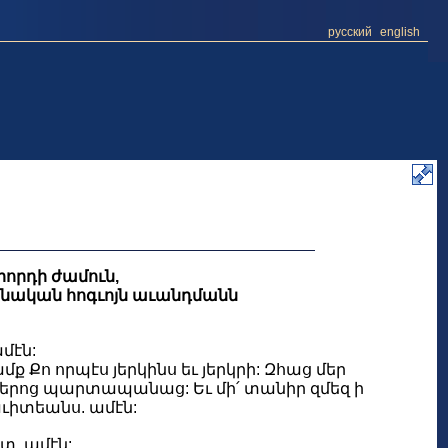
русский
english
որդի ժամուն,
 բանական հոգւոյն աւանդմանն
մէն:
ամք Քո որպէս յերկինս եւ յերկրի: Զհաց մեր
ք մերոց պարտապանաց: Եւ մի՛ տանիր զմեզ ի
յաւիտեանս. ամէն:
տ. ամէն: