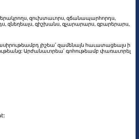
 զկերակրողս, զուխտաւորս, զճանապարհորդս,
ս, զնեղեալս, զիշխանս, զչարարարս, զբարերարս,
ասիրութեամբդ յիշեա՛ զամենայն հաւատացեալս ի
րձութեանց: Արժանաւորեա՛ գոհութեամբ փառաւորել
է: