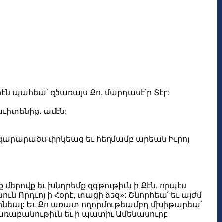
արէն պահեա՛ զծառայս Քո, մարդասէ՛ր Տէր:
յաւիտենից. ամէն:
 զարարածս փրկեաց եւ հեղմամբ արեան Իւրոյ
մերովք եւ խնդրեմք զգթութիւն ի Քէն, որպէս
ն Որդւոյ ի Հօրէ, տացի ձեզ»: Շնորհեա՛ եւ այժմ
ւինեալ: Եւ Քո առատ ողորմութեամբդ մխիթարեա՛
 փառաբանութիւն եւ ի պատիւ Ամենասուրբ