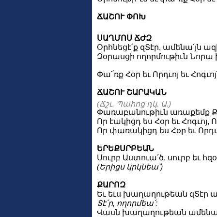
ՃԱՇՈՒ ՓՈԽ
ՍԱՂՄՈՍ ՃԺԶ
Օրհնեցէ՛ք զՏէր, ամենա՛յն ազ
Զօրասցի ողորմութիւն Նորա ի
Փա՜ռք Հօր եւ Որդւոյ եւ Հոգւո
ՃԱՇՈՒ ՇԱՐԱԿԱՆ
(Ճշւ. Պահոց դկ. Ա.)
Փառաբանութիւն առաքեմք Քեզ,
Որ էակիցդ ես Հօր եւ Հոգւոյ, 
Որ փառակիցդ ես Հօր եւ Որդւո
ԵՐԵՔՍՐԲԵԱՆ
Սուրբ Աստուա՛ծ, սուրբ եւ հզ
(Երիցս կրկնեա՛)
ՔԱՐՈԶ
Եւ եւս խաղաղութեան զՏէր ա
Տէ՛ր, ողորմեա՛:
Վասն խաղաղութեան ամենայն