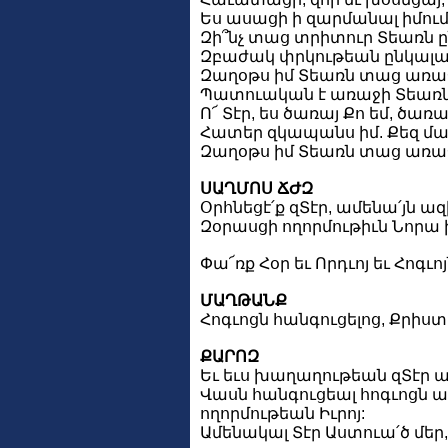
Ես ասացի ի զարմանալ իմում,
Զի՞նչ տաց տրիտուր Տեառն ըն
Զբաժակ փրկութեան ընկալայ
Զաղօթս իմ Տեառն տաց առաջ
Պատուական է առաջի Տեառն 
Ո՜ Տէր, ես ծառայ Քո եմ, ծառ
Հատեր զկապանս իմ. Քեզ մ
Զաղօթս իմ Տեառն տաց առաջի
ՍԱՂՄՈՍ ՃԺԶ
Օրհնեցէ՛ք զՏէր, ամենա՛յն ազ
Զօրասցի ողորմութիւն Նորա ի
Փա՜ռք Հօր եւ Որդւոյ եւ Հոգւո
ՄԱՂԹԱՆՔ
Հոգւոցն հանգուցելոց, Քրիստ
ՔԱՐՈԶ
Եւ եւս խաղաղութեան զՏէր ա
Վասն հանգուցեալ հոգւոցն աղ
ողորմութեան Իւրոյ:
Ամենակալ Տէր Աստուա՛ծ մեր, 