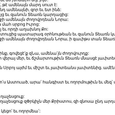
 թէ ամենայն մարդ սուտ է:
դ ամենայնի, զոր եւ ետ ինձ:
ց եւ զանուն Տեառն կարդացից:
ի ամենայն ժողովրդեան Նորա:
մահ սրբոց Իւրոց:
այ եւ որդի աղախնոյ Քո:
ատուցից պատարագ օրհնութեան եւ զանուն Տեառն կ
 ամենայն ժողովրդեան Նորա, ի գաւիթս տան Տեառն եւ
ինք, գովեցէ՛ք զՆա, ամենա՛յն ժողովուրդք:
 վերայ մեր, եւ ճշմարտութիւն Տեառն մնասցէ յաւիտե
յն Սրբոյ այժմ եւ միշտ եւ յաւիտեանս յաւիտենից. ամէն
ո՛ս Աստուած, արա՛ հանգիստ եւ ողորմութիւն եւ մեզ՝
ղաչեսցուք:
աչեսցուք զՓրկիչն մեր Քրիստոս, զի զնոսա ընդ արդա
կեցո՛ եւ ողորմեա՛: