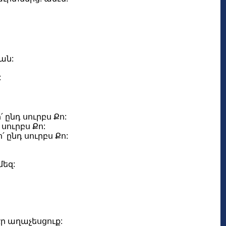
ան:
:
 ընդ սուրբս Քո:
 սուրբս Քո:
՛ ընդ սուրբս Քո:
մեզ:
ր աղաչեսցուք: