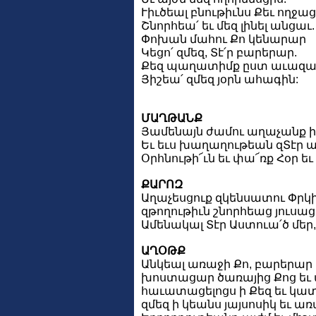
Ւիւծեալ բնութիւնս Քեւ ողջաց
Շնորհեա՛ եւ մեզ լինել անցաւ.
Փոխան մահու Քո կենարար
Կեցո՛ զմեզ, Տէ՛ր բարերար.
Քեզ պաղատիմք ըստ աւազա
Յիշեա՛ զմեզ յօրն ահագին:
ՄԱՂԹԱՆՔ
Յամենայն ժամու աղաչանք իմ 
Եւ եւս խաղաղութեան զՏէր աղա
Օրհնութի՜ւն եւ փա՜ռք Հօր եւ 
ՔԱՐՈԶ
Աղաչեսցուք զկենսատու Փրկի
զթողութիւն շնորհեաց յուսացե
Ամենակալ Տէր Աստուա՛ծ մեր, 
ԱՂՕԹՔ
Անկեալ առաջի Քո, բարերար ե
խոստացար ծառայից Քոց եւ աս
հաւատացելոցս ի Քեզ եւ կատ
զմեզ ի կեանս յայսոսիկ եւ 