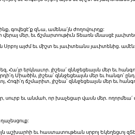
ինք, գովեցէ՛ք զՆա, ամենա՛յն ժողովուրդք:
 վերայ մեր, եւ ճշմարտութիւն Տեառն մնասցէ յաւիտե
յն Սրբոյ այժմ եւ միշտ եւ յաւիտեանս յաւիտենից. ամէն
 Հա՛յր երկնաւոր. յիշեա՛ զննջեցեալսն մեր եւ հանգո՛
Որդի՛դ Միածին, յիշեա՛ զննջեցեալսն մեր եւ հանգո՛ ընդ
յ, Հոգի՛դ ճշմարիտ, յիշեա՛ զննջեցեալսն մեր եւ հանգո
օր, սուրբ եւ անմահ, որ խաչեցար վասն մեր. ողորմեա՛ 
ղաչեսցուք:
 աշխարհի եւ հաստատութեան սրբոյ Եկեղեցւոյ զՏէ