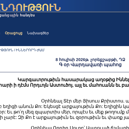
ա
Օրացույց
Նախագծեր
ԹՅՈՒՆ / ԻՆՆԵՐՈՐԴ ԺԱՄ
8 հուլիսի 2026թ. չորեքշաբթի, ԴՁ
Գ օր Վարդավառի պահոց
Կարգաւորութիւն հասարակաց աղօթից Իններ
արի ի դէմս Որդւոյն Աստուծոյ, այլ եւ մահուանն եւ
Օրհնեալ Տէր մեր Յիսուս Քրիստոս. ա
ւրբ եղիցի անուն Քո: Եկեսցէ արքայութիւն Քո: Եղիցին կ
ր: Եւ թո՛ղ մեզ զպարտիս մեր, որպէս եւ մեք թողում
 ի չարէ: Զի Քո է արքայութիւն եւ զօրութիւն եւ փառք 
Օրհնեալ Որդիդ Սուրբ՝ Աստուած ճշմարի