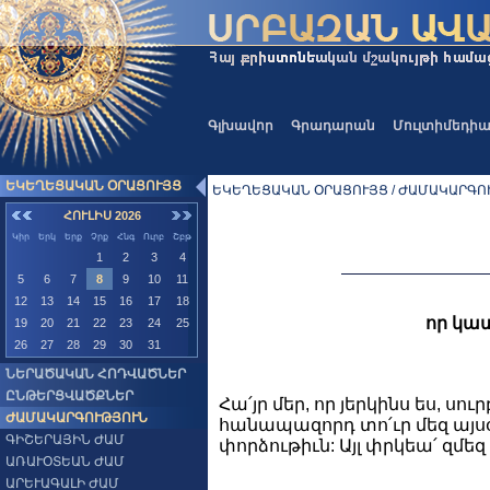
Գլխավոր
Գրադարան
Մուլտիմեդի
ԵԿԵՂԵՑԱԿԱՆ ՕՐԱՑՈՒՅՑ
ԵԿԵՂԵՑԱԿԱՆ ՕՐԱՑՈՒՅՑ / ԺԱՄԱԿԱՐԳՈՒ
ՀՈՒԼԻՍ 2026
Կիր
Երկ
Երք
Չրք
Հնգ
Ուրբ
Շբթ
1
2
3
4
5
6
7
8
9
10
11
12
13
14
15
16
17
18
որ կատ
19
20
21
22
23
24
25
26
27
28
29
30
31
ՆԵՐԱԾԱԿԱՆ ՀՈԴՎԱԾՆԵՐ
ԸՆԹԵՐՑՎԱԾՔՆԵՐ
Հա՛յր մեր, որ յերկինս ես, սո
ԺԱՄԱԿԱՐԳՈՒԹՅՈՒՆ
հանապազորդ տո՛ւր մեզ այսօ
ԳԻՇԵՐԱՅԻՆ ԺԱՄ
փորձութիւն: Այլ փրկեա՛ զմեզ
ԱՌԱՒՕՏԵԱՆ ԺԱՄ
ԱՐԵՒԱԳԱԼԻ ԺԱՄ