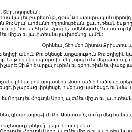
, Տէ՛ր, ողորմեա՛:
ոխակա՛լ եւ բարեգո՛ւթ, գթա՛ Քո արարչական սիրովդ 
ն Քո: Արա՛ արժանի ողորմութեան, քաւութեան եւ թո
ն, զի Դու ես Տէր եւ Արարիչ ամենեցուն, Դատաւոր կեն
եւ միշտ եւ յաւիտեանս յաւիտենից. ամէն:
Օրհնեալ Տէր մեր Յիսուս Քրիստոս. ա
ւրբ եղիցի անուն Քո: Եկեսցէ արքայութիւն Քո: Եղիցին կ
ր: Եւ թո՛ղ մեզ զպարտիս մեր, որպէս եւ մեք թողում
 ի չարէ: Զի Քո է արքայութիւն եւ զօրութիւն եւ փառք 
չանս ընկալցի մարդասէրն Աստուած ի հաճոյս բարերա
սցէ, ի չարեաց փրկեսցէ, ի մեղաց պահեսցէ. եւ Նմա՝
ւ Որդւոյ եւ Հոգւոյն Սրբոյ այժմ եւ միշտ եւ յաւիտեան
ես, զխաղաղութիւն Քո, Աստուա՛ծ, տո՛ւր մեզ հանապ
չեսցուք. ընկա՛լ, կեցո՛ եւ ողորմեա՛:
Որդւոյ եւ Հոգւոյն Սրբոյ այժմ եւ միշտ եւ յաւիտեանս 