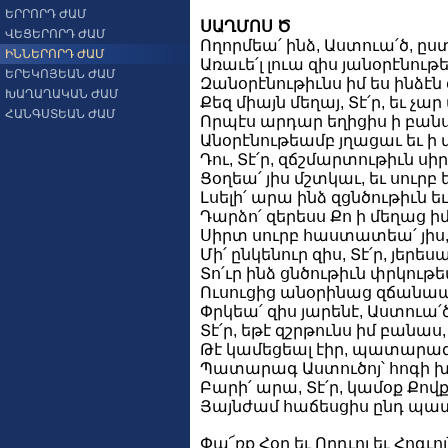
ԵՐՐՈՐԴ ԺԱՄ
ՍԱՂՄՈՍ Ծ
ՎԵՑԵՐՈՐԴ ԺԱՄ
Ողորմեա՛ ինձ, Աստուա՛ծ, ըս
ԻՆՆԵՐՈՐԴ ԺԱՄ
Առաւե՛լ լուա զիս յանօրէնութե
ԵՐԵԿՈՅԵԱՆ ԺԱՄ
Զանօրէնութիւնս իմ ես ինձէն 
ԽԱՂԱՂԱԿԱՆ ԺԱՄ
Քեզ միայն մեղայ, Տէ՛ր, եւ չ
ՀԱՆԳՍՏԵԱՆ ԺԱՄ
Որպէս արդար եղիցիս ի բանս 
Անօրէնութեամբ յղացաւ եւ ի մ
Դու, Տէ՛ր, զճշմարտութիւն ս
Ցօղեա՛ յիս մշտկաւ, եւ սուրբ 
Լսելի՛ արա ինձ զցնծութիւն 
Դարձո՛ զերեսս Քո ի մեղաց իմ
Սիրտ սուրբ հաստատեա՛ յիս, 
Մի՛ ընկենուր զիս, Տէ՛ր, յերես
Տո՛ւր ինձ ցնծութիւն փրկու
Ուսուցից անօրինաց զճանապ
Փրկեա՛ զիս յարենէ, Աստուա՛
Տէ՛ր, եթէ զշրթունս իմ բանաս
Թէ կամեցեալ էիր, պատարագս
Պատարագ Աստուծոյ՝ հոգի խո
Բարի՛ արա, Տէ՛ր, կամօք Քով
Յայնժամ հաճեսցիս ընդ պա
Փա՜ռք Հօր եւ Որդւոյ եւ Հոգւո