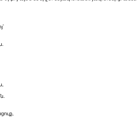
յ՝
ն.
ն,
ն.
ցուք,