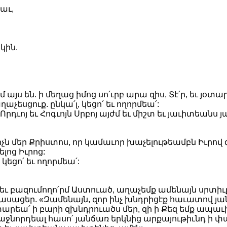
աւ,
կին.
այս են. ի մեղաց իմոց սո՛ւրբ արա զիս, Տէ՛ր, եւ յօտ
չեսցուք. ընկա՛լ, կեցո՛ եւ ողորմեա՛:
Որդւոյ եւ Հոգւոյն Սրբոյ այժմ եւ միշտ եւ յաւիտեանս 
չն մեր Քրիստոս, որ կամաւոր խաչելութեամբն Իւրով
լոց Իւրոց:
կեցո՛ եւ ողորմեա՛:
ւ բազումողո՛րմ Աստուած, աղաչեմք ամենայն սրտիւք 
ացեր. «Զամենայն, զոր ինչ խնդրիցէք հաւատով յանու
արեա՛ ի բարի զխնդրուածս մեր, զի ի Քեզ եմք ապա
առաջնորդեալ հասո՛ յանճառ երկնից արքայութիւնդ ի