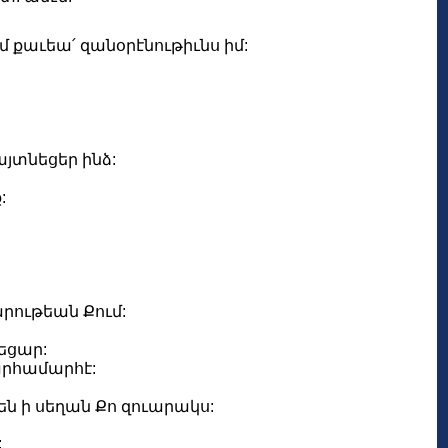
մ քաւեա՛ զանօրէնութիւնս իմ:
այտնեցեր ինձ:
:
արութեան Քում:
եցար:
արհամարհէ:
 ի սեղան Քո զուարակս:
: