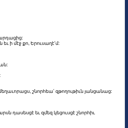
արդացից:
 ի մէջ քո, Երուսաղէ՛մ:
ան:
:
 մեղաւորացս, շնորհեա՛ զթողութիւն յանցանաց:
րսն դասեսցէ եւ զմեզ կեցուսցէ շնորհիւ