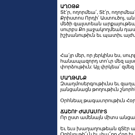
ԱՂՕԹՔ
Տէ՛ր, ողորմեա՛, Տէ՛ր, ողորմեա՛
Քրիստոս Որդի՛ Աստուծոյ, ան
մեծի գալստեան արքայութեա
սուրբս Քո յաջակողմեան դասու
իշխանութիւն եւ պատիւ այժմ 
Հա՛յր մեր, որ յերկինս ես, սո
հանապազորդ տո՛ւր մեզ այսօ
փորձութիւն: Այլ փրկեա՛ զմեզ
ՄԱՂԹԱՆՔ
Զսաղմոսերգութիւնս եւ զաղա
յանցանացն թողութիւն շնորհե
Օրհնեալ թագաւորութիւն Հօր ե
ՃԱՇՈՒ ԺԱՄԱՄՈՒՏ
Որ ըստ ամենայն միտս անցան
Եւ եւս խաղաղութեան զՏէր աղա
Օրհնութի՜ւն եւ փա՜ռք Հօր եւ 