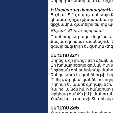
Երրորդութեանդ այժմ եւ միշտ
Ի Սարկաւագ վարդապետէն 
Յիշեա՛, Տէ՛ր, զպաշտօնեայս
զհանգուցիչս, զվաստակաւոր
զթշնամիս, զատելիս եւ որք 
Յիշեա՛, Տէ՛ր, եւ ողորմեա՛:
Բարերար եւ բազումողո՛րմ 
Քեզ եւ ողորմեա՛ ամենեցուն
զՀայր եւ զՈրդի եւ զՍուրբ Հո
ՍԱՂՄՈՍ ՃԺԴ
Սիրեցի, զի լուիցէ Տէր զձայն 
Զի խոնարհեցոյց զունկն Իւր ա
Շրջեցան զինեւ երկունք մահո
Զնեղութիւն եւ զանձկութիւն 
Ո՛ Տէր, փրկեա՛ զանձն իմ. ող
Ողորմի եւ պահէ զտղայս Տէր. ե
Դա՛րձ, ա՛նձն իմ, ի հանգիստ ք
Փրկեաց զանձն իմ ի մահուանէ
Հաճոյ եղէց առաջի Տեառն յե
ՍԱՂՄՈՍ ՃԺԵ
Հաւատացի, զոր եւ խօսեցայ, ե