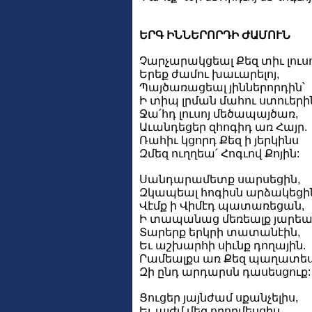
ԵՐԳ ԻՆՆԵՐՈՐԴԻ ԺԱՄՈՒՆ
Չարչարակցեալ Քեզ տիւ լուսո
Երեք ժամու խաւարելոյ,
Պայծառացեալ յիններորդին՝
Ի տիպ լրման մահու ստուերի
Ջա՛հդ լուսոյ մեծապայծառ,
Աւանդեցեր զհոգիդ առ Հայր.
Ռահիւ կցորդ Քեզ ի յերկինս
Զմեզ ուղղեա՛ Հոգւով Քոյին:
Սանդարամետք սարսեցին,
Զկապեալ հոգիսն արձակեցի
Վէմք ի Վիմէդ պատառեցան,
Ի տապանաց մեռեալք յարեա
Տարերք երկրի տատանէին,
Եւ աշխարհի սիւնք դողային.
Րամեալքս առ Քեզ պաղատես
Զի ընդ արդարսն դասեսցուք:
Ցուցեր յայնժամ սքանչելիս,
Եւ այժմ մեզ ողորմեսցիս.