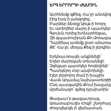
ԵՐԳ ԵՐՐՈՐԴԻ ԺԱՄՈՒՆ
Աւրհնեմք զՔեզ, Հա՛յր անսկիզ
Էից էակ ի յանգոյից,
Բարձեր ձեռօք նիւթ ի հողոյ
Եւ ստեղծեր մարդ ի պատկեր 
Գլուխն ոտից խոնարհեցաւ,
Զի զպատուիրան Քո մոռացա
Դարձեալ ասեմք ըստ անառա
Թէ՝ Հա՛յր, մեղայ Քեզ ի յերկինս
Երկնաւորացն անքննելի՝
Եղեր մարդկան տեսանելի.
Զգեցար պատկեր հողեղինի՝
Պատկերդ Հօր անփոխելի.
Էլեր յերրորդ ժամ ի խաչին
Վասն Ադամայ նախաստեղծի
Ընդ աւազակին Քում խաչակ
Արժանացո՛ զմեզ դրախտին:
Թագաւո՛ր թագաւորաց,
Առատաբուղխ Հոգի՛ շնորհաց
Ժողովելոցն ի վերնատան