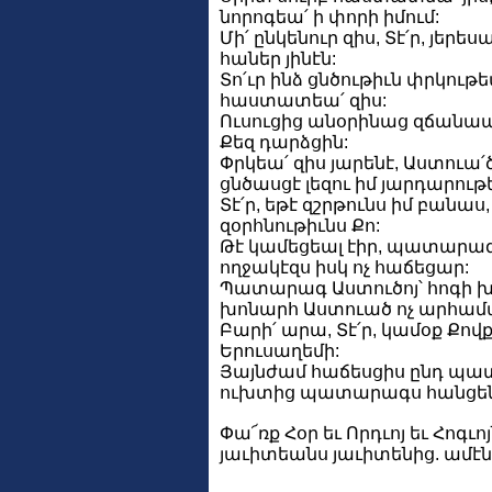
նորոգեա՛ ի փորի իմում:
Մի՛ ընկենուր զիս, Տէ՛ր, յերես
հաներ յինէն:
Տո՛ւր ինձ ցնծութիւն փրկութ
հաստատեա՛ զիս:
Ուսուցից անօրինաց զճանա
Քեզ դարձցին:
Փրկեա՛ զիս յարենէ, Աստուա՛
ցնծասցէ լեզու իմ յարդարութ
Տէ՛ր, եթէ զշրթունս իմ բանաս
զօրհնութիւնս Քո:
Թէ կամեցեալ էիր, պատարագ
ողջակէզս իսկ ոչ հաճեցար:
Պատարագ Աստուծոյ՝ հոգի խո
խոնարհ Աստուած ոչ արհամ
Բարի՛ արա, Տէ՛ր, կամօք Քով
Երուսաղեմի:
Յայնժամ հաճեսցիս ընդ պ
ուխտից պատարագս հանցեն 
Փա՜ռք Հօր եւ Որդւոյ եւ Հոգւոյ
յաւիտեանս յաւիտենից. ամէն