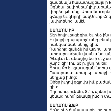
զամենայն հաւատացեալս ի Քե
Օգնեա՛ եւ փրկեա՛ յիւրաքանչ
փորձութեանց: Արժանաւորեա
զՀայր եւ զՈրդի եւ զՍուրբ Հո
յաւիտենից. ամէն:
ՍԱՂՄՈՍ ԻԲ
Տէր հովուեսցէ զիս, եւ ինձ ին
Ի վայրի դալարւոջ՝ անդ բնակե
հանգստեան սնոյց զիս:
Դարձոյց զանձն իմ առ իս, 
արդարութեան վասն անուան 
Թէպէտ եւ գնացից ես ի մէջ ստ
չարէ, զի Դու, Տէ՛ր, ընդ իս ես:
Ցուպ Քո եւ գաւազան՝ նոքա 
Պատրաստ արարեր առաջի իմ
նեղչաց իմոց:
Օծեր իւղով զգլուխ իմ, բաժ
զիս:
Ողորմութիւն Քո, Տէ՛ր, զհետ 
կենաց իմոց՝ բնակել ինձ ի տ
ՍԱՂՄՈՍ ՃԽԲ
Ցո՛յց ինձ ճանապարհ, յոր եւ գ