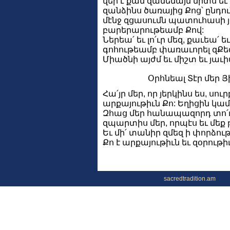
վեր է քան զամենայն միտս ե
զանձինս ծառայից Քոց՝ ընդու
մէնջ զցասումն պատուհասի 
բարերարութեամբ Քով:
Ներեա՛ եւ լո՛ւր մեզ, քաւեա՛ 
գոհութեամբ փառաւորել զՔեզ 
Միածնի այժմ եւ միշտ եւ յաւ
Օրհնեալ Տէր մեր Յ
Հա՛յր մեր, որ յերկինս ես, սու
արքայութիւն Քո: Եղիցին կամք
Զհաց մեր հանապազորդ տո՛ւր 
զպարտիս մեր, որպէս եւ մե
Եւ մի՛ տանիր զմեզ ի փորձութի
Քո է արքայութիւն եւ զօրութ
sacredtradition.am