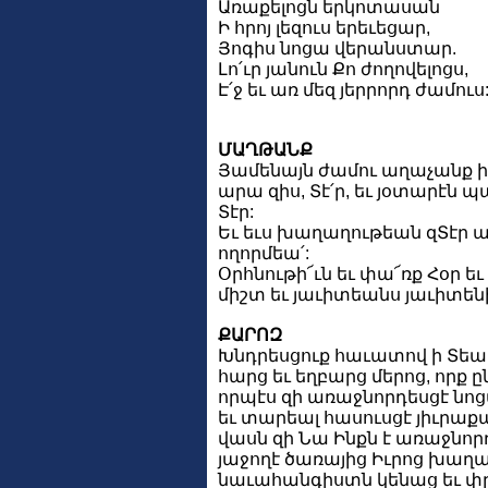
Առաքելոցն երկոտասան
Ի հրոյ լեզուս երեւեցար,
Յոգիս նոցա վերանստար.
Լո՛ւր յանուն Քո ժողովելոցս,
Է՛ջ եւ առ մեզ յերրորդ ժամուս
ՄԱՂԹԱՆՔ
Յամենայն ժամու աղաչանք իմ 
արա զիս, Տէ՛ր, եւ յօտարէն 
Տէր:
Եւ եւս խաղաղութեան զՏէր աղա
ողորմեա՛:
Օրհնութի՜ւն եւ փա՜ռք Հօր եւ 
միշտ եւ յաւիտեանս յաւիտենի
ՔԱՐՈԶ
Խնդրեսցուք հաւատով ի Տե
հարց եւ եղբարց մերոց, որք ը
որպէս զի առաջնորդեսցէ ն
եւ տարեալ հասուսցէ յիւրաքա
վասն զի Նա Ինքն է առաջնորդ
յաջողէ ծառայից Իւրոց խաղ
նաւահանգիստն կենաց եւ փ