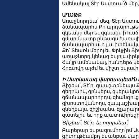
Ամենակալ Տէր Աստուա՛ծ մեր, 
ԱՂՕԹՔ
Առաջնորդեա՛ մեզ, Տէր Աստուա՛
ճանապարհս Քո արդարութե
զկեանս մեր եւ զգնացս ի հաճո
զմարմնաւոր ընթացս ծառայ
ճանապարհաւդ յաւիտենական
Քո՝ Տեառն մերոյ եւ Փրկչին Յի
առաջնորդ կենաց եւ յոյս փրկ
Հա՛յր ամենակալ, հանդերձ 
Հոգւովդ այժմ եւ միշտ եւ յա
Ի Սարկաւագ վարդապետէն 
Յիշեա՛, Տէ՛ր, զպաշտօնեայս 
զեղբարս, զընկերս, զկերակր
զճանապարհորդս, զհանգուց
զխոստովանողս, զապաշխարող
զնեղեալս, զիշխանս, զչարար
զատելիս եւ որք պատուիրեց
Յիշեա՛, Տէ՛ր, եւ ողորմեա՛:
Բարերար եւ բազումողո՛րմ 
գիտութեամբդ եւ անբաւ մար