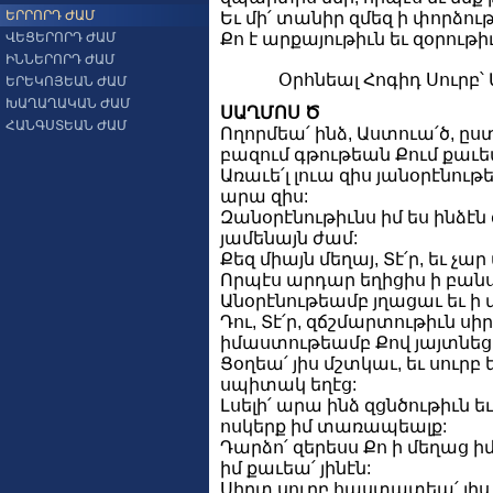
ԵՐՐՈՐԴ ԺԱՄ
Եւ մի՛ տանիր զմեզ ի փորձութի
ՎԵՑԵՐՈՐԴ ԺԱՄ
Քո է արքայութիւն եւ զօրութ
ԻՆՆԵՐՈՐԴ ԺԱՄ
Օրհնեալ Հոգիդ Սուրբ՝
ԵՐԵԿՈՅԵԱՆ ԺԱՄ
ԽԱՂԱՂԱԿԱՆ ԺԱՄ
ՍԱՂՄՈՍ Ծ
ՀԱՆԳՍՏԵԱՆ ԺԱՄ
Ողորմեա՛ ինձ, Աստուա՛ծ, ըս
բազում գթութեան Քում քաւեա
Առաւե՛լ լուա զիս յանօրէնութե
արա զիս:
Զանօրէնութիւնս իմ ես ինձէն 
յամենայն ժամ:
Քեզ միայն մեղայ, Տէ՛ր, եւ չ
Որպէս արդար եղիցիս ի բանս 
Անօրէնութեամբ յղացաւ եւ ի մ
Դու, Տէ՛ր, զճշմարտութիւն սի
իմաստութեամբ Քով յայտնեցե
Ցօղեա՛ յիս մշտկաւ, եւ սուրբ ե
սպիտակ եղէց:
Լսելի՛ արա ինձ զցնծութիւն ե
ոսկերք իմ տառապեալք:
Դարձո՛ զերեսս Քո ի մեղաց ի
իմ քաւեա՛ յինէն:
Սիրտ սուրբ հաստատեա՛ յիս, 