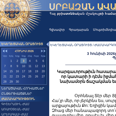
Գլխավոր
Գրադարան
Մուլտիմեդի
ԵԿԵՂԵՑԱԿԱՆ ՕՐԱՑՈՒՅՑ
ԵԿԵՂԵՑԱԿԱՆ ՕՐԱՑՈՒՅՑ / ԺԱՄԱԿԱՐԳՈՒ
ՀՈՒՆԻՍ 2026
3 հունիսի 2026
Կիր
Երկ
Երք
Չրք
Հնգ
Ուրբ
Շբթ
Պ
1
2
3
4
5
6
7
8
9
10
11
12
13
Կարգաւորութիւն հասարա
14
15
16
17
18
19
20
որ կատարի ի դէմս իջման Հ
21
22
23
24
25
26
27
նախամօրն ճաշակման եւ
28
29
30
ՆԵՐԱԾԱԿԱՆ ՀՈԴՎԱԾՆԵՐ
ԸՆԹԵՐՑՎԱԾՔՆԵՐ
Օրհնեալ Տէր մեր Յ
ԺԱՄԱԿԱՐԳՈՒԹՅՈՒՆ
Հա՛յր մեր, որ յերկինս ես, սու
ԳԻՇԵՐԱՅԻՆ ԺԱՄ
արքայութիւն Քո: Եղիցին կամք
ԱՌԱՒՕՏԵԱՆ ԺԱՄ
Զհաց մեր հանապազորդ տո՛ւր 
ԱՐԵՒԱԳԱԼԻ ԺԱՄ
զպարտիս մեր, որպէս եւ մե