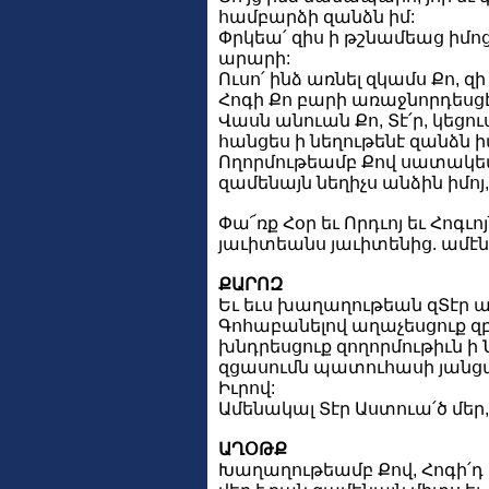
համբարձի զանձն իմ:
Փրկեա՛ զիս ի թշնամեաց իմոց,
արարի:
Ուսո՛ ինձ առնել զկամս Քո, զի
Հոգի Քո բարի առաջնորդեսցէ ի
Վասն անուան Քո, Տէ՛ր, կեցո
հանցես ի նեղութենէ զանձն ի
Ողորմութեամբ Քով սատակեա՛
զամենայն նեղիչս անձին իմոյ,
Փա՜ռք Հօր եւ Որդւոյ եւ Հոգւոյ
յաւիտեանս յաւիտենից. ամէն
ՔԱՐՈԶ
Եւ եւս խաղաղութեան զՏէր ա
Գոհաբանելով աղաչեսցուք զ
խնդրեսցուք զողորմութիւն ի Ն
զցասումն պատուհասի յանց
Իւրով:
Ամենակալ Տէր Աստուա՛ծ մեր, 
ԱՂՕԹՔ
Խաղաղութեամբ Քով, Հոգի՛դ 