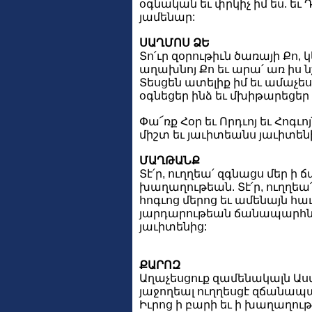
օգնական եւ փրկիչ իմ ես. եւ Դու
յամենար:
ՍԱՂՄՈՍ ՁԵ
Տո՛ւր զօրութիւն ծառայի Քո, կ
աղախնոյ Քո եւ արա՛ առ իս 
Տեսցեն ատելիք իմ եւ ամաչեսցե
օգնեցեր ինձ եւ մխիթարեցեր 
Փա՜ռք Հօր եւ Որդւոյ եւ Հոգւոյ
միշտ եւ յաւիտեանս յաւիտենի
ՄԱՂԹԱՆՔ
Տէ՛ր, ուղղեա՛ զգնացս մեր 
խաղաղութեան. Տէ՛ր, ուղղեա
հոգւոց մերոց եւ ամենայն հ
յարդարութեան ճանապարհն 
յաւիտենից:
ՔԱՐՈԶ
Աղաչեսցուք զամենակալն Աս
յաջողեալ ուղղեսցէ զճանապ
Իւրոց ի բարի եւ ի խաղաղութ