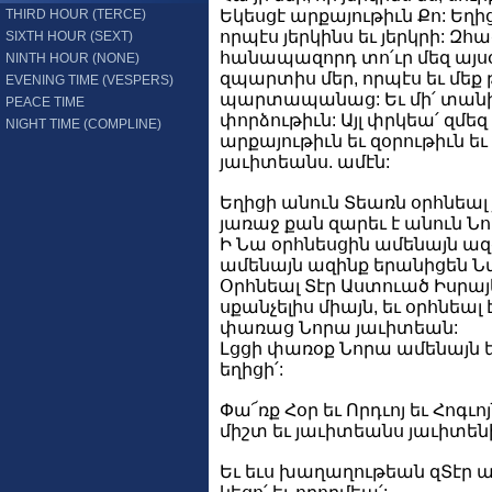
THIRD HOUR (TERCE)
Եկեսցէ արքայութիւն Քո: Եղի
որպէս յերկինս եւ յերկրի: Զհա
SIXTH HOUR (SEXT)
հանապազորդ տո՛ւր մեզ այսօր
NINTH HOUR (NONE)
զպարտիս մեր, որպէս եւ մեք 
EVENING TIME (VESPERS)
պարտապանաց: Եւ մի՛ տանի
PEACE TIME
փորձութիւն: Այլ փրկեա՛ զմեզ 
NIGHT TIME (COMPLINE)
արքայութիւն եւ զօրութիւն ե
յաւիտեանս. ամէն:
Եղիցի անուն Տեառն օրհնեալ
յառաջ քան զարեւ է անուն Ն
Ի Նա օրհնեսցին ամենայն ազգ
ամենայն ազինք երանիցեն Ն
Օրհնեալ Տէր Աստուած Իսրայե
սքանչելիս միայն, եւ օրհնեալ 
փառաց Նորա յաւիտեան:
Լցցի փառօք Նորա ամենայն եր
եղիցի՛:
Փա՜ռք Հօր եւ Որդւոյ եւ Հոգւոյ
միշտ եւ յաւիտեանս յաւիտենի
Եւ եւս խաղաղութեան զՏէր աղ