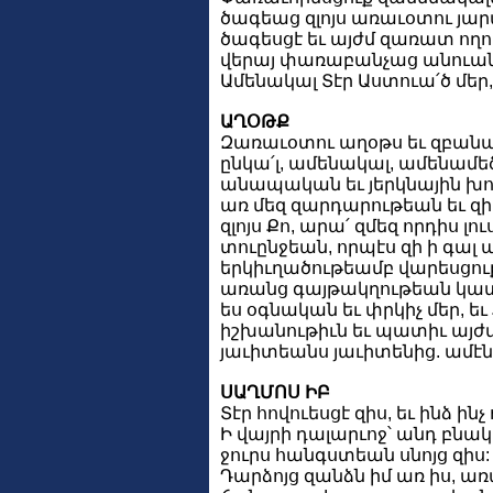
ծագեաց զլոյս առաւօտու յար
ծագեսցէ եւ այժմ զառատ ողոր
վերայ փառաբանչաց անուան 
Ամենակալ Տէր Աստուա՛ծ մեր, 
ԱՂՕԹՔ
Զառաւօտու աղօթս եւ զբան
ընկա՛լ, ամենակալ, ամենամեծ
անապական եւ յերկնային խ
առ մեզ զարդարութեան եւ 
զլոյս Քո, արա՛ զմեզ որդիս լու
տուընջեան, որպէս զի ի գալ 
երկիւղածութեամբ վարեսցուք
առանց գայթակղութեան կատա
ես օգնական եւ փրկիչ մեր, եւ
իշխանութիւն եւ պատիւ այժմ 
յաւիտեանս յաւիտենից. ամէն
ՍԱՂՄՈՍ ԻԲ
Տէր հովուեսցէ զիս, եւ ինձ ին
Ի վայրի դալարւոջ՝ անդ բնակե
ջուրս հանգստեան սնոյց զիս:
Դարձոյց զանձն իմ առ իս, ա