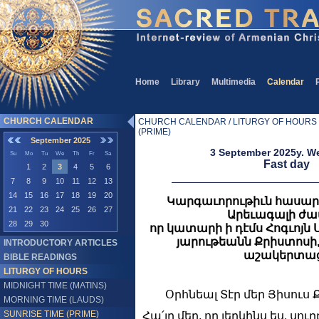
Home
Library
Multimedia
Calendar
CHURCH CALENDAR
CHURCH CALENDAR / LITURGY OF HOURS /
(PRIME)
September 2025
3 September 2025y. 
Su
Mo
Tu
We
Th
Fr
Sa
Fast day
1
2
3
4
5
6
7
8
9
10
11
12
13
14
15
16
17
18
19
20
Կարգաւորութիւն հասա
21
22
23
24
25
26
27
Արեւագալի ժամ
28
29
30
որ կատարի ի դէմս Հոգւոյն Սր
յարութեանն Քրիստոսի,
INTRODUCTORY ARTICLES
աշակերտա
BIBLE READINGS
LITURGY OF HOURS
MIDNIGHT TIME (MATINS)
Օրհնեալ Տէր մեր Յիսուս 
MORNING TIME (LAUDS)
SUNRISE TIME (PRIME)
Հա՛յր մեր, որ յերկինս ես, սու