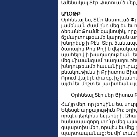
Ամենակալ Տէր Աստուա՛ծ մեր, 
ԱՂՕԹՔ
Օրհնեալ ես, Տէ՛ր Աստուած Փր
յամենայն ժամ ընդ մեզ ես եւ ո
ձեռանէ Քումմէ զայնոսիկ, որ
ճշմարտութեամբ կարդան առ 
խնդրեմք ի Քէն, Տէ՛ր, ճանապ
ծառայից Քոց Քոյին վերակաց
պահելով ի խաղաղութեան. ե
մեզ միւսանգամ խաղաղութե
խնդութեամբ հասանիլ յիւրաք
բնակութիւնս ի Քրիստոս Յիսու
Որում վայել է փառք, իշխանո
այժմ եւ միշտ եւ յաւիտեանս 
Օրհնեալ Տէր մեր Յիսուս 
Հա՛յր մեր, որ յերկինս ես, սու
Եկեսցէ արքայութիւն Քո: Եղի
որպէս յերկինս եւ յերկրի: Զհա
հանապազորդ տո՛ւր մեզ այսօր
զպարտիս մեր, որպէս եւ մեք 
պարտապանաց: Եւ մի՛ տանի