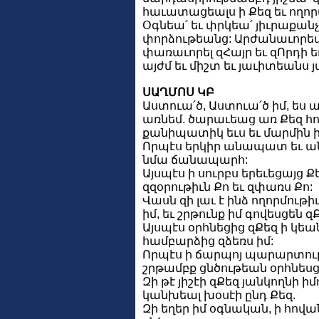
հաւատացեալս ի Քեզ եւ ողոր
Օգնեա՛ եւ փրկեա՛ յիւրաքանչ
փորձութեանց: Արժանաւորեա
փառաւորել զՀայր եւ զՈրդի ե
այժմ եւ միշտ եւ յաւիտեանս 
ՍԱՂՄՈՍ ԿԲ
Աստուա՛ծ, Աստուա՛ծ իմ, ես
առնեմ. ծարաւեաց առ Քեզ հո
քանիպատիկ եւս եւ մարմին ի
Որպէս երկիր անապատ եւ անջո
նմա ճանապարհ:
Այսպէս ի սուրբս երեւեցայց Ք
զզօրութիւն Քո եւ զփառս Քո:
Վասն զի լաւ է ինձ ողորմութի
իմ, եւ շրթունք իմ գովեսցեն զ
Այսպէս օրհնեցից զՔեզ ի կեան
համբարձից զձեռս իմ:
Որպէս ի ճարպոյ պարարտութե
շրթամբք ցնծութեան օրհնեսցէ
Զի թէ յիշէի զՔեզ յանկողնի ի
կանխեալ խօսէի ընդ Քեզ.
Զի եղեր իմ օգնական, ի հովա