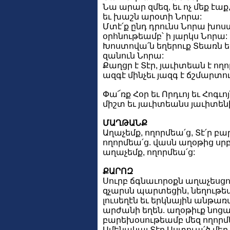
Նա արար զմեզ, եւ ոչ մեք էաք
եւ խաշն արօտի Նորա:
Մտէ՛ք ընդ դրունս Նորա խո
օրհնութեամբ՝ ի յարկս Նորա:
Խոստովա՛ն եղերուք Տեառն եւ
զանուն Նորա:
Քաղցր է Տէր, յաւիտեան է ող
ազգէ մինչեւ յազգ է ճշմարտո
Փա՜ռք Հօր եւ Որդւոյ եւ Հոգւոյ
միշտ եւ յաւիտեանս յաւիտենի
ՄԱՂԹԱՆՔ
Աղաչեմք, ողորմեա՛ց, Տէ՛ր բ
ողորմեա՛ց. վասն աղօթից սր
աղաչեմք, ողորմեա՛ց:
ՔԱՐՈԶ
Սուրբ ճգնաւորօքն աղաչեսցու
զչարսն պարտեցին, նեղութե
լուսեղէն եւ երկնային անթ
արժանի եղեն. աղօթիւք նոցա
բարեխօսութեամբ մեզ ողորմ
Ամենակալ Տէր Աստուա՛ծ մեր. 