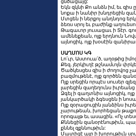
ցնծացայց:
Եկն զկնի Քո անձն իմ, եւ զիս 
նոքա ի նանիր խնդրեցին զան
Մտցեն ի ներքոյ անդնդոց երկ
ձեռս սրոյ եւ բաժինք աղուեսո
Թագաւոր յուսացաւ ի Տէր. գո
ամենեքեան, ոյք երդնուն Նով
այնոցիկ, ոյք խօսէին զանիրա
ՍԱՂՄՈՍ ԿԳ
Լո՛ւր, Աստուա՛ծ, աղօթից իմո
Քեզ. յերկիւղէ թշնամւոյն փրկ
Ծածկեսցես զիս ի ժողովոց չա
բազմութենէ, ոյք գործեն զանօ
Ոյք սրեցին որպէս սուսեր զլե
լարեցին զաղեղունս իւրեանց
Ձգել ի գաղտնիս այնոցիկ, ոյք
յանկարծակի ձգեսցեն ի նոսա 
Ոյք զօրացուցին յանձինս իւ
չարութեան, խորհեցան թաքո
որոգայթ եւ ասացին. «Ոչ տես
Քննեցին զանօրէնութիւն, պ
քննել զքննութիւն:
Մատիցէ այր ի խորութիւն սրտ