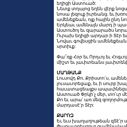
եղիցի Աստուած:
Նետք տղայոց եղեն վէրք նո
նոսա լեզուք իւրեանց. եւ խռո
ամենեքեան, ոյք հային ընդ ն
Երկեաւ ամենայն մարդ ի պա
Աստուծոյ եւ զարարածս նորա
Ուրախ եղիցի արդար ի Տէր եւ
Նովաւ գովեսցին ամենեքեան, 
սրտիւք:
Փա՜ռք Հօր եւ Որդւոյ եւ Հոգւոյ
միշտ եւ յաւիտեանս յաւիտենի
ՄԱՂԹԱՆՔ
Լուսովդ Քո, Քրիստո՛ս, ամեն
լուսաւորեցաք, եւ ի սուրբ խաչ
հաւատացեալքս ապաւինեցաք:
Աստուած Փրկի՛չ մեր, տո՛ւր 
Քո եւ արա՛ առ մեզ զողորմութ
մարդասէ՛ր Տէր:
ՔԱՐՈԶ
Եւ եւս խաղաղութեան զՏէ՛ր 
Փառաւորեսցուք զամենակալն