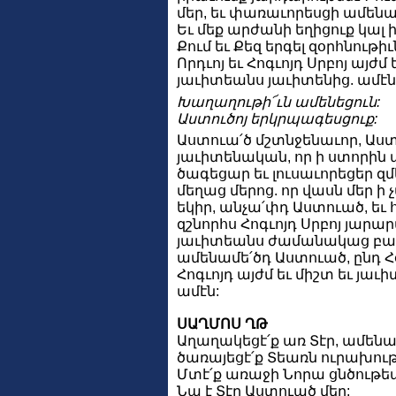
մեր, եւ փառաւորեսցի ամենա
Եւ մեք արժանի եղիցուք կալ
Քում եւ Քեզ երգել զօրհնութիւ
Որդւոյ եւ Հոգւոյդ Սրբոյ այժմ 
յաւիտեանս յաւիտենից. ամէն
Խաղաղութի՜ւն ամենեցուն:
Աստուծոյ երկրպագեսցուք:
Աստուա՛ծ մշտնջենաւոր, Աս
յաւիտենական, որ ի ստորին 
ծագեցար եւ լուսաւորեցեր զ
մեղաց մերոց. որ վասն մեր ի
եկիր, անչա՛փդ Աստուած, եւ 
զշնորհս Հոգւոյդ Սրբոյ յարար
յաւիտեանս ժամանակաց բար
ամենամե՛ծդ Աստուած, ընդ Հ
Հոգւոյդ այժմ եւ միշտ եւ յաւ
ամէն:
ՍԱՂՄՈՍ ՂԹ
Աղաղակեցէ՛ք առ Տէր, ամենա՛
ծառայեցէ՛ք Տեառն ուրախու
Մտէ՛ք առաջի Նորա ցնծութեամ
Նա է Տէր Աստուած մեր: