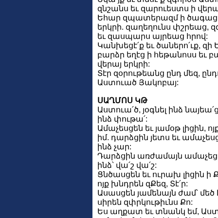
զնշանս եւ զարուեստս ի վերա
Եհար զպատերազմ ի ծագաց 
երկրի. զաղեղունս փշրեաց,
եւ զասպարս այրեաց հրով:
Կանխեցէ՛ք եւ ծաներո՛ւք, զի 
բարձր եղէց ի հեթանոսս եւ 
վերայ երկրի:
Տէր զօրութեանց ընդ մեզ, ընդո
Աստուած Յակոբայ:
ՍԱՂՄՈՍ ԿԹ
Աստուա՛ծ, յօգնել ինձ նայեա՛ց ե
ինձ փութա՛:
Ամաչեսցեն եւ յամօթ լիցին, ո
իմ. դարձցին յետս եւ ամաչեսց
ինձ չար:
Դարձցին առժամայն ամաչեցե
ինձ՝ վա՛շ վա՛շ:
Ցնծասցեն եւ ուրախ լիցին ի 
ոյք խնդրեն զՔեզ, Տէ՛ր:
Ասասցեն յամենայն ժամ՝ մեծ 
սիրեն զփրկութիւնս Քո:
Ես աղքատ եւ տնանկ եմ, Աստո