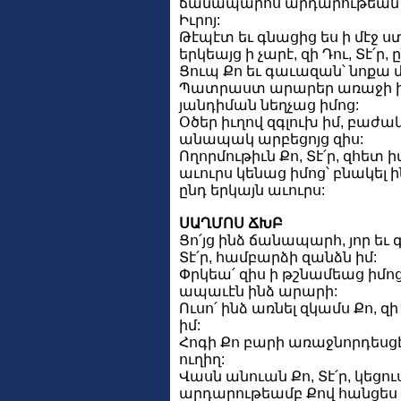
ճանապարհս արդարութեան 
Իւրոյ:
Թէպէտ եւ գնացից ես ի մէջ ս
երկեայց ի չարէ, զի Դու, Տէ՛ր, 
Ցուպ Քո եւ գաւազան՝ նոքա 
Պատրաստ արարեր առաջի իմ
յանդիման նեղչաց իմոց:
Օծեր իւղով զգլուխ իմ, բաժա
անապակ արբեցոյց զիս:
Ողորմութիւն Քո, Տէ՛ր, զհետ 
աւուրս կենաց իմոց՝ բնակել 
ընդ երկայն աւուրս:
ՍԱՂՄՈՍ ՃԽԲ
Ցո՛յց ինձ ճանապարհ, յոր եւ 
Տէ՛ր, համբարձի զանձն իմ:
Փրկեա՛ զիս ի թշնամեաց իմոց,
ապաւէն ինձ արարի:
Ուսո՛ ինձ առնել զկամս Քո, զ
իմ:
Հոգի Քո բարի առաջնորդեսցէ 
ուղիղ:
Վասն անուան Քո, Տէ՛ր, կեցու
արդարութեամբ Քով հանցես 