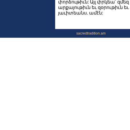
փորձութիւն: Այլ փրկեա՛ զմեզ 
արքայութիւն եւ զօրութիւն ե
յաւիտեանս. ամէն:
sacredtradition.am