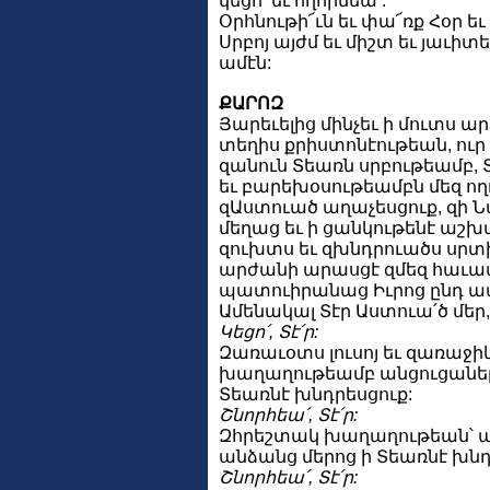
կեցո՛ եւ ողորմեա՛:
Օրհնութի՜ւն եւ փա՜ռք Հօր եւ 
Սրբոյ այժմ եւ միշտ եւ յաւիտ
ամէն:
ՔԱՐՈԶ
Յարեւելից մինչեւ ի մուտս ա
տեղիս քրիստոնէութեան, ուր
զանուն Տեառն սրբութեամբ, 
եւ բարեխօսութեամբն մեզ ող
զԱստուած աղաչեսցուք, զի Ն
մեղաց եւ ի ցանկութենէ աշխ
զուխտս եւ զխնդրուածս սրտից
արժանի արասցէ զմեզ հաւա
պատուիրանաց Իւրոց ընդ ամե
Ամենակալ Տէր Աստուա՛ծ մեր, 
Կեցո՛, Տէ՛ր:
Զառաւօտս լուսոյ եւ զառաջի
խաղաղութեամբ անցուցանել
Տեառնէ խնդրեսցուք:
Շնորհեա՛, Տէ՛ր:
Զհրեշտակ խաղաղութեան՝
անձանց մերոց ի Տեառնէ խնդ
Շնորհեա՛, Տէ՛ր: