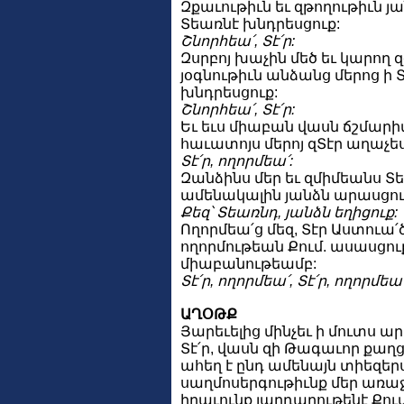
Զքաւութիւն եւ զթողութիւն յ
Տեառնէ խնդրեսցուք:
Շնորհեա՛, Տէ՛ր:
Զսրբոյ խաչին մեծ եւ կարող 
յօգնութիւն անձանց մերոց ի 
խնդրեսցուք:
Շնորհեա՛, Տէ՛ր:
Եւ եւս միաբան վասն ճշմարիտ
հաւատոյս մերոյ զՏէր աղաչես
Տէ՛ր, ողորմեա՛:
Զանձինս մեր եւ զմիմեանս Տ
ամենակալին յանձն արասցու
Քեզ՝ Տեառնդ, յանձն եղիցուք:
Ողորմեա՛ց մեզ, Տէր Աստուա՛ծ
ողորմութեան Քում. ասասցո
միաբանութեամբ:
Տէ՛ր, ողորմեա՛, Տէ՛ր, ողորմեա՛
ԱՂՕԹՔ
Յարեւելից մինչեւ ի մուտս ար
Տէ՛ր, վասն զի Թագաւոր քաղցր
ահեղ է ընդ ամենայն տիեզեր
սաղմոսերգութիւնք մեր առաջի
իրաւունք յարդարութենէ Քու