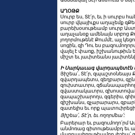
ԱՂՕԹՔ
Սուրբ ես, Տէ՛ր, եւ ի սուրբս հ
սուրբ վկայիւքս աղաչեմք զՔե
բարեխօսութեամբ սուրբ Աստ
աղաչանօք ամենայն սրբոց Քոց
յողորմութենէ Քումմէ, այլ կեց
սոցին, զի Դու ես բազումողոր
վայել է փառք, իշխանութիւն 
միշտ եւ յաւիտեանս յաւիտենի
Ի Սարկաւագ վարդապետէն 
Յիշեա՛, Տէ՛ր, զպաշտօնեայս Ք
զվարդապետս, զեղբարս, զընկ
զուխտաւորս, զճանապարհորդ
զվաստակաւորս, զխոստովան
զապաշխարողս, զգերիս, զհիւ
զիշխանս, զչարարարս, զբար
զատելիս եւ որք պատուիրեց
Յիշեա՛, Տէ՛ր, եւ ողորմեա՛:
Բարերար եւ բազումողո՛րմ Ա
անմոռաց գիտութեամբդ եւ 
մարդասիրութեամբդ յիշեա՛ 