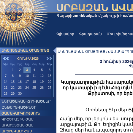
Գլխավոր
Գրադարան
Մուլտիմեդի
ԵԿԵՂԵՑԱԿԱՆ ՕՐԱՑՈՒՅՑ
ԵԿԵՂԵՑԱԿԱՆ ՕՐԱՑՈՒՅՑ / ԺԱՄԱԿԱՐԳՈՒ
ՀՈՒՆԻՍ 2026
3 հունիսի 2026
Կիր
Երկ
Երք
Չրք
Հնգ
Ուրբ
Շբթ
Պ
1
2
3
4
5
6
7
8
9
10
11
12
13
Կարգաւորութիւն հասարակա
14
15
16
17
18
19
20
որ կատարի ի դէմս Հոգւոյն Ս
21
22
23
24
25
26
27
Քրիստոսի, որ ե
28
29
30
ՆԵՐԱԾԱԿԱՆ ՀՈԴՎԱԾՆԵՐ
ԸՆԹԵՐՑՎԱԾՔՆԵՐ
Օրհնեալ Տէր մեր Յ
ԺԱՄԱԿԱՐԳՈՒԹՅՈՒՆ
Հա՛յր մեր, որ յերկինս ես, սու
ԳԻՇԵՐԱՅԻՆ ԺԱՄ
արքայութիւն Քո: Եղիցին կամք
ԱՌԱՒՕՏԵԱՆ ԺԱՄ
Զհաց մեր հանապազորդ տո՛ւր 
ԱՐԵՒԱԳԱԼԻ ԺԱՄ