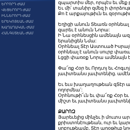
զպարտիս մեր, որպէս եւ մե
ԵՐՐՈՐԴ ԺԱՄ
Եւ մի՛ տանիր զմեզ ի փորձութի
ՎԵՑԵՐՈՐԴ ԺԱՄ
Քո է արքայութիւն եւ զօրութ
ԻՆՆԵՐՈՐԴ ԺԱՄ
ԵՐԵԿՈՅԵԱՆ ԺԱՄ
Եղիցի անուն Տեառն օրհնեալ
ԽԱՂԱՂԱԿԱՆ ԺԱՄ
զարեւ է անուն Նորա:
ՀԱՆԳՍՏԵԱՆ ԺԱՄ
Ի Նա օրհնեսցին ամենայն ազ
երանիցեն Նմա:
Օրհնեալ Տէր Աստուած Իսրայել
օրհնեալ է անուն սուրբ փառ
Լցցի փառօք Նորա ամենայն երկ
Փա՜ռք Հօր եւ Որդւոյ եւ Հոգւոյ
յաւիտեանս յաւիտենից. ամէն
Եւ եւս խաղաղութեան զՏէր աղա
ողորմեա՛:
Օրհնութի՜ւն եւ փա՜ռք Հօր եւ 
միշտ եւ յաւիտեանս յաւիտենի
ՔԱՐՈԶ
Յարեւելից մինչեւ ի մուտս ա
քրիստոնէութեան, ուր եւ կա
սրբութեամբ, Տէր աղօթիւք ն