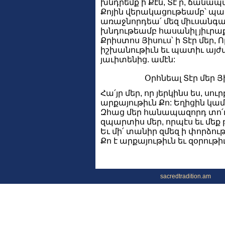
խնդրեմք ի Քէն, Տէ՛ր, ճանապ
Քոյին վերակացութեամբ՝ պա
առաջնորդեա՛ մեզ միւսանգ
խնդութեամբ հասանիլ յիւրաք
Քրիստոս Յիսուս՝ ի Տէր մեր, Ո
իշխանութիւն եւ պատիւ այժմ
յաւիտենից. ամէն:
Օրհնեալ Տէր մեր Յ
Հա՛յր մեր, որ յերկինս ես, սու
արքայութիւն Քո: Եղիցին կամք
Զհաց մեր հանապազորդ տո՛ւր 
զպարտիս մեր, որպէս եւ մե
Եւ մի՛ տանիր զմեզ ի փորձութի
Քո է արքայութիւն եւ զօրութ
sacredtradition.am