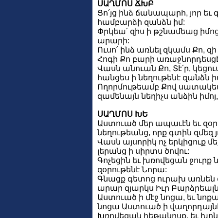
ՍԱՂՄՈՍ ՃԽԲ
Ցո՛յց ինձ ճանապարհ, յոր եւ գ
համբարձի զանձն իմ:
Փրկեա՛ զիս ի թշնամեաց իմոց,
արարի:
Ուսո՛ ինձ առնել զկամս Քո, զի
Հոգի Քո բարի առաջնորդեսցէ ի
Վասն անուան Քո, Տէ՛ր, կեցո
հանցես ի նեղութենէ զանձն ի
Ողորմութեամբ Քով սատակեա՛
զամենայն նեղիչս անձին իմոյ,
ՍԱՂՄՈՍ ԽԵ
Աստուած մեր ապաւէն եւ զօր
նեղութեանց, որք գտին զմեզ յ
Վասն այսորիկ ոչ երկիցուք մե
լերանց ի սիրտս ծովու:
Գոչեցին եւ խռովեցան ջուրք 
զօրութենէ Նորա:
Գնացք գետոց ուրախ առնեն զ
արար զյարկս Իւր Բարձրեալն
Աստուած ի մէջ նոցա, եւ նոք
նոցա Աստուած ի վաղորդայնէ
Խռովեցան հեթանոսք, եւ խո