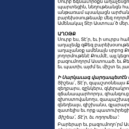
Սուրբ ճգնաւորօքն աղաչեսցու
պարտեցին, նեղութեանցն համբ
անթառամ պսակացն արժանի 
բարեխօսութեամբ մեզ ողորմ
Ամենակալ Տէր Աստուա՛ծ մեր. 
ԱՂՕԹՔ
Սուրբ ես, Տէ՛ր, եւ ի սուրբս հ
աղաչեմք զՔեզ բարեխօսութե
աղաչանօք ամենայն սրբոց Քոց
յողորմութենէ Քումմէ, այլ կեց
բազումողորմ Աստուած. եւ Քե
եւ պատիւ այժմ եւ միշտ եւ յ
Ի Սարկաւագ վարդապետէն 
Յիշեա՛, Տէ՛ր, զպաշտօնեայս 
զեղբարս, զընկերս, զկերակր
զճանապարհորդս, զհանգուց
զխոստովանողս, զապաշխարող
զնեղեալս, զիշխանս, զչարար
զատելիս եւ որք պատուիրեց
Յիշեա՛, Տէ՛ր, եւ ողորմեա՛:
Բարերար եւ բազումողո՛րմ 