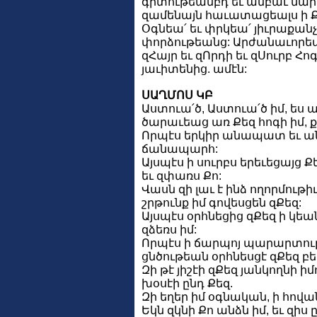
գիտութեամբդ եւ անբաւ մար
զամենայն հաւատացեալս ի Քե
Օգնեա՛ եւ փրկեա՛ յիւրաքանչ
փորձութեանց: Արժանաւորեա
զՀայր եւ զՈրդի եւ զՍուրբ Հո
յաւիտենից. ամէն:
ՍԱՂՄՈՍ ԿԲ
Աստուա՛ծ, Աստուա՛ծ իմ, ես
ծարաւեաց առ Քեզ հոգի իմ, 
Որպէս երկիր անապատ եւ անջո
ճանապարհ:
Այսպէս ի սուրբս երեւեցայց Ք
եւ զփառս Քո:
Վասն զի լաւ է ինձ ողորմութիւ
շրթունք իմ գովեսցեն զՔեզ:
Այսպէս օրհնեցից զՔեզ ի կեա
զձեռս իմ:
Որպէս ի ճարպոյ պարարտութե
ցնծութեան օրհնեսցէ զՔեզ բե
Զի թէ յիշէի զՔեզ յանկողնի 
խօսէի ընդ Քեզ.
Զի եղեր իմ օգնական, ի հովա
Եկն զկնի Քո անձն իմ, եւ զիս