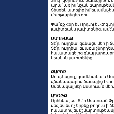
Տո՛ւր զօրութիւն ծառայի Քո, 
արա՛ առ իս նշան բարութեան
Տեսցեն ատելիք իմ եւ ամաչեսցե
մխիթարեցեր զիս:
Փա՜ռք Հօր եւ Որդւոյ եւ Հոգւոյ
յաւիտեանս յաւիտենից. ամէն
ՄԱՂԹԱՆՔ
Տէ՛ր, ուղղեա՛ զգնացս մեր 
Տէ՛ր, ուղղեա՛ եւ առաջնորդեա
հաւատացելոց գնալ յարդար
կեանսն յաւիտենից:
ՔԱՐՈԶ
Աղաչեսցուք զամենակալն Աստ
զճանապարհս ծառայից Իւրոց
Ամենակալ Տէր Աստուա՛ծ մեր, 
ԱՂՕԹՔ
Օրհնեալ ես, Տէ՛ր Աստուած Փր
մեզ ես եւ ոչ երբեք թողուս ի 
հաւատով եւ ճշմարտութեամբ