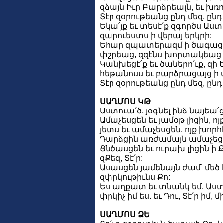
զձայն Իւր Բարձրեալն, եւ խռ
Տէր զօրութեանց ընդ մեզ, ընդ
Եկա՛յք եւ տեսէ՛ք զգործս Աստ
զարուեստս ի վերայ երկրի:
Եհար զպատերազմ ի ծագաց մ
փշրեաց, զզէնս խորտակեաց 
Կանխեցէ՛ք եւ ծաներո՛ւք, զի 
հեթանոսս եւ բարձրացայց ի վ
Տէր զօրութեանց ընդ մեզ, ընդ
ՍԱՂՄՈՍ ԿԹ
Աստուա՛ծ, յօգնել ինձ նայեա՛ց 
Ամաչեսցեն եւ յամօթ լիցին, ո
յետս եւ ամաչեսցեն, ոյք խորհ
Դարձցին առժամայն ամաչեցեալ
Ցնծասցեն եւ ուրախ լիցին ի 
զՔեզ, Տէ՛ր:
Ասասցեն յամենայն ժամ՝ մեծ 
զփրկութիւնս Քո:
Ես աղքատ եւ տնանկ եմ, Աստո
փրկիչ իմ ես. եւ Դու, Տէ՛ր իմ, 
ՍԱՂՄՈՍ ՁԵ