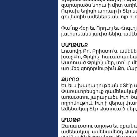
զարարածս նորա ի միտ առին
Ուրախ եղիցի արդար ի Տէր եւ
գովեսցին ամենեքեան, ոյք ուղ
Փա՜ռք Հօր եւ Որդւոյ եւ Հոգւոյ
յաւիտեանս յաւիտենից. ամէն
ՄԱՂԹԱՆՔ
Լուսովդ Քո, Քրիստո՛ս, ամենե
խաչ Քո, Փրկի՛չ, հաւատացեալ
Աստուած Փրկի՛չ մեր, տո՛ւր 
առ մեզ զողորմութիւն Քո, մար
ՔԱՐՈԶ
Եւ եւս խաղաղութեան զՏէ՛ր 
Փառաւորեսցուք զամենակալն
առաւօտու յարարածս Իւր. ծ
ողորմութիւն Իւր ի վերայ փ
Ամենակալ Տէր Աստուա՛ծ մեր, 
ԱՂՕԹՔ
Զառաւօտու աղօթս եւ զբանա
ամենակալ, ամենամեծդ Աստո