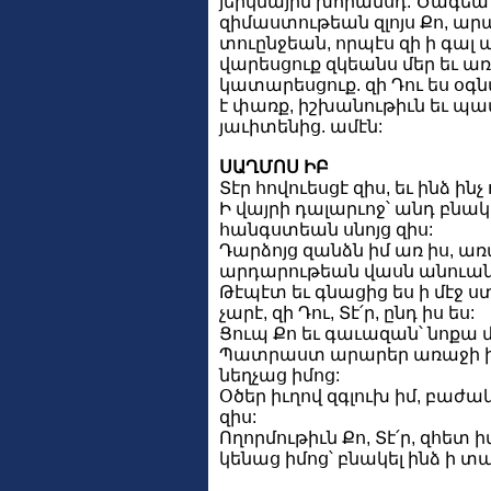
յերկնային խորանսդ: Ծագեա
զիմաստութեան զլոյս Քո, արա՛
տուընջեան, որպէս զի ի գալ
վարեսցուք զկեանս մեր եւ 
կատարեսցուք. զի Դու ես օգնա
է փառք, իշխանութիւն եւ պա
յաւիտենից. ամէն:
ՍԱՂՄՈՍ ԻԲ
Տէր հովուեսցէ զիս, եւ ինձ ին
Ի վայրի դալարւոջ՝ անդ բնակե
հանգստեան սնոյց զիս:
Դարձոյց զանձն իմ առ իս, 
արդարութեան վասն անուան 
Թէպէտ եւ գնացից ես ի մէջ ստ
չարէ, զի Դու, Տէ՛ր, ընդ իս ես:
Ցուպ Քո եւ գաւազան՝ նոքա 
Պատրաստ արարեր առաջի իմ
նեղչաց իմոց:
Օծեր իւղով զգլուխ իմ, բաժ
զիս:
Ողորմութիւն Քո, Տէ՛ր, զհետ 
կենաց իմոց՝ բնակել ինձ ի տ