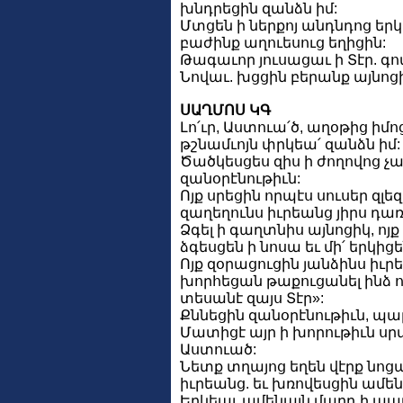
խնդրեցին զանձն իմ:
Մտցեն ի ներքոյ անդնդոց երկր
բաժինք աղուեսուց եղիցին:
Թագաւոր յուսացաւ ի Տէր. գո
Նովաւ. խցցին բերանք այնոցի
ՍԱՂՄՈՍ ԿԳ
Լո՛ւր, Աստուա՛ծ, աղօթից իմոց
թշնամւոյն փրկեա՛ զանձն իմ:
Ծածկեսցես զիս ի ժողովոց չա
զանօրէնութիւն:
Ոյք սրեցին որպէս սուսեր զլե
զաղեղունս իւրեանց յիրս դա
Ձգել ի գաղտնիս այնոցիկ, ոյ
ձգեսցեն ի նոսա եւ մի՛ երկիցե
Ոյք զօրացուցին յանձինս իւ
խորհեցան թաքուցանել ինձ ո
տեսանէ զայս Տէր»:
Քննեցին զանօրէնութիւն, պա
Մատիցէ այր ի խորութիւն սրտ
Աստուած:
Նետք տղայոց եղեն վէրք նոց
իւրեանց. եւ խռովեսցին ամեն
Երկեաւ ամենայն մարդ ի պատ