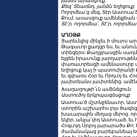
յանձն արասցուք:
Քեզ՝ Տեառնդ, յանձն եղիցուք:
Ողորմեա՛ց մեզ, Տէր Աստուա՛
Քում. ասասցուք ամենեքեան
Տէ՛ր, ողորմեա՛, Տէ՛ր, ողորմեա՛
ԱՂՕԹՔ
Յարեւելից մինչեւ ի մուտս արե
Թագաւոր քաղցր ես, եւ անուն
տիեզերս: Քաղցրասցին սաղմո
ելցեն իրաւունք յարդարութենէ
փառաւորեսցի ամենասուրբ ա
եղիցուք կալ ի պատուիրանի Ք
եւ զփառս Հօր եւ Որդւոյ եւ Հո
յաւիտեանս յաւիտենից. ամէն
Խաղաղութի՜ւն ամենեցուն:
Աստուծոյ երկրպագեսցուք:
Աստուա՛ծ մշտնջենաւոր, Աստ
ստորին աշխարհս լոյս ծագեցա
խաւարային մեղաց մերոց. որ
եկիր, անչա՛փդ Աստուած, եւ 
Հոգւոյդ Սրբոյ յարարածս Քո:
ժամանակաց բարեբանեալ ես,