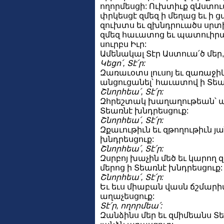
ողորմեսցի: Ուխտիւք զԱստու
փրկեսցէ զմեզ ի մեղաց եւ ի 
զուխտս եւ զխնդրուածս սրտի
զմեզ հաւատոց եւ պատուիրա
սուրբս Իւր:
Ամենակալ Տէր Աստուա՛ծ մեր, 
Կեցո՛, Տէ՛ր:
Զառաւօտս լուսոյ եւ զառաջ
անցուցանել՝ հաւատով ի Տեա
Շնորհեա՛, Տէ՛ր:
Զհրեշտակ խաղաղութեան՝ 
Տեառնէ խնդրեսցուք:
Շնորհեա՛, Տէ՛ր:
Զքաւութիւն եւ զթողութիւն յ
խնդրեսցուք:
Շնորհեա՛, Տէ՛ր:
Զսրբոյ խաչին մեծ եւ կարող 
մերոց ի Տեառնէ խնդրեսցուք:
Շնորհեա՛, Տէ՛ր:
Եւ եւս միաբան վասն ճշմարիտ
աղաչեսցուք:
Տէ՛ր, ողորմեա՛:
Զանձինս մեր եւ զմիմեանս Տ