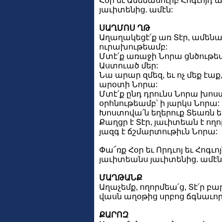
Հօր եւ Ամենասուրբ Հոգւոյդ ա
յաւիտենից. ամէն:
ՍԱՂՄՈՍ ՂԹ
Աղաղակեցէ՛ք առ Տէր, ամենա՛
ուրախութեամբ:
Մտէ՛ք առաջի Նորա ցնծութեամ
Աստուած մեր:
Նա արար զմեզ, եւ ոչ մեք էաք
արօտի Նորա:
Մտէ՛ք ընդ դրունս Նորա խո
օրհնութեամբ՝ ի յարկս Նորա:
Խոստովա՛ն եղերուք Տեառն եւ
Քաղցր է Տէր, յաւիտեան է ողո
յազգ է ճշմարտութիւն Նորա:
Փա՜ռք Հօր եւ Որդւոյ եւ Հոգւոյ
յաւիտեանս յաւիտենից. ամէն
ՄԱՂԹԱՆՔ
Աղաչեմք, ողորմեա՛ց, Տէ՛ր բ
վասն աղօթից սրբոց ճգնաւոր
ՔԱՐՈԶ