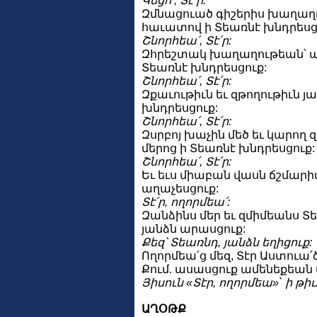
Կեցո՛, Տէ՛ր:
Զմնացուած գիշերիս խաղաղո
հաւատով ի Տեառնէ խնդրեսց
Շնորհեա՛, Տէ՛ր:
Զհրեշտակ խաղաղութեան՝ 
Տեառնէ խնդրեսցուք:
Շնորհեա՛, Տէ՛ր:
Զքաւութիւն եւ զթողութիւն յ
խնդրեսցուք:
Շնորհեա՛, Տէ՛ր:
Զսրբոյ խաչին մեծ եւ կարող 
մերոց ի Տեառնէ խնդրեսցուք:
Շնորհեա՛, Տէ՛ր:
Եւ եւս միաբան վասն ճշմարիտ
աղաչեսցուք:
Տէ՛ր, ողորմեա՛:
Զանձինս մեր եւ զմիմեանս Տ
յանձն արասցուք:
Քեզ՝ Տեառնդ, յանձն եղիցուք:
Ողորմեա՛ց մեզ, Տէր Աստուա՛
Քում. ասասցուք ամենեքեան
Յիսուն «Տէր, ողորմեա»` ի թիւ
ԱՂՕԹՔ