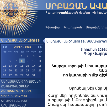
Գլխավոր
Գրադարան
Մուլտիմեդի
ԵԿԵՂԵՑԱԿԱՆ ՕՐԱՑՈՒՅՑ
ԵԿԵՂԵՑԱԿԱՆ ՕՐԱՑՈՒՅՑ / ԺԱՄԱԿԱՐԳՈՒ
ՀՈՒԼԻՍ 2026
8 հուլիսի 2026
Կիր
Երկ
Երք
Չրք
Հնգ
Ուրբ
Շբթ
Գ օր Վարդ
1
2
3
4
5
6
7
8
9
10
11
Կարգաւորութիւն հասարա
12
13
14
15
16
17
18
Եկե
19
20
21
22
23
24
25
որ կատարի ի մէջ գիշե
26
27
28
29
30
31
ՆԵՐԱԾԱԿԱՆ ՀՈԴՎԱԾՆԵՐ
ԸՆԹԵՐՑՎԱԾՔՆԵՐ
Օրհնեալ Տէր մեր Յ
ԺԱՄԱԿԱՐԳՈՒԹՅՈՒՆ
Հա՛յր մեր, որ յերկինս ես, սու
ԳԻՇԵՐԱՅԻՆ ԺԱՄ
արքայութիւն Քո: Եղիցին կամք
ԱՌԱՒՕՏԵԱՆ ԺԱՄ
Զհաց մեր հանապազորդ տո՛ւր 
ԱՐԵՒԱԳԱԼԻ ԺԱՄ