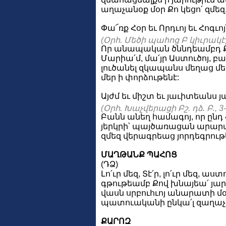
աղաչանօք մօր Քո կեցո՛ զմեզ,
Փա՜ռք Հօր եւ Որդւոյ եւ Հոգւոյ
(Օրհ. Մեծի պահոց Բ կիւրակէի 
Որ անապական ծննդեամբդ Քո
Մարիա՛մ, մա՛յր Աստուծոյ, 
լուծանել զկապանս մեղաց մե
մեր ի փորձութենէ:
Այժմ եւ միշտ եւ յաւիտեանս յ
(Օրհ. Խաչվերացի Բշ. դձ. Բ., 3
Բանն անեղ համագոյ, որ ընդ Հ
յերկրի՝ պայծառացան արարա
զմեզ վերագրեաց յորդեգրութ
ՄԱՂԹԱՆՔ ՊԱՀՈՑ
(ԴՁ)
Լո՛ւր մեզ, Տէ՛ր, լո՛ւր մեզ, 
գթութեամբ Քով խնայեա՛ յար
վասն սրբուհւոյ անարատի մօր
պատուականի ընկա՛լ զաղաչան
ՔԱՐՈԶ