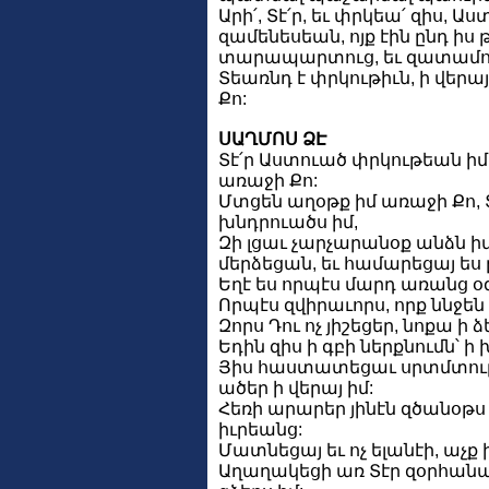
Արի՛, Տէ՛ր, եւ փրկեա՛ զիս, Աս
զամենեսեան, ոյք էին ընդ իս
տարապարտուց, եւ զատամու
Տեառնդ է փրկութիւն, ի վերա
Քո:
ՍԱՂՄՈՍ ՁԷ
Տէ՛ր Աստուած փրկութեան իմո
առաջի Քո:
Մտցեն աղօթք իմ առաջի Քո, Տ
խնդրուածս իմ,
Զի լցաւ չարչարանօք անձն իմ
մերձեցան, եւ համարեցայ ես ը
Եղէ ես որպէս մարդ առանց օ
Որպէս զվիրաւորս, որք ննջեն
Զորս Դու ոչ յիշեցեր, նոքա ի
Եդին զիս ի գբի ներքնումն՝ ի
Յիս հաստատեցաւ սրտմտութի
ածեր ի վերայ իմ:
Հեռի արարեր յինէն զծանօթս 
իւրեանց:
Մատնեցայ եւ ոչ ելանէի, աչ
Աղաղակեցի առ Տէր զօրհան