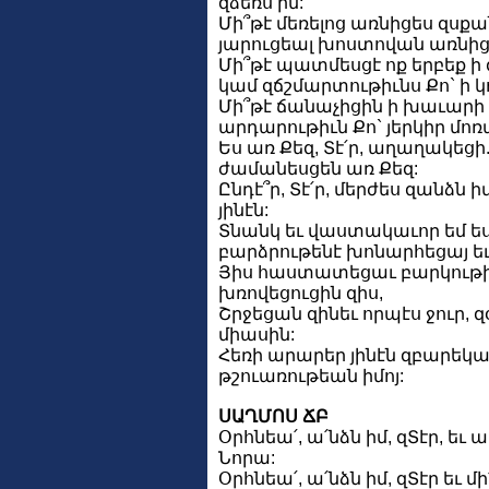
զձեռս իմ:
Մի՞թէ մեռելոց առնիցես զսքան
յարուցեալ խոստովան առնիցի
Մի՞թէ պատմեսցէ ոք երբեք ի
կամ զճշմարտութիւնս Քո` ի 
Մի՞թէ ճանաչիցին ի խաւարի 
արդարութիւն Քո` յերկիր մոռ
Ես առ Քեզ, Տէ՛ր, աղաղակեց
ժամանեսցեն առ Քեզ:
Ընդէ՞ր, Տէ՛ր, մերժես զանձն 
յինէն:
Տնանկ եւ վաստակաւոր եմ ես 
բարձրութենէ խոնարհեցայ ե
Յիս հաստատեցաւ բարկութիւ
խռովեցուցին զիս,
Շրջեցան զինեւ որպէս ջուր, 
միասին:
Հեռի արարեր յինէն զբարեկա
թշուառութեան իմոյ:
ՍԱՂՄՈՍ ՃԲ
Օրհնեա՛, ա՛նձն իմ, զՏէր, եւ 
Նորա:
Օրհնեա՛, ա՛նձն իմ, զՏէր եւ 