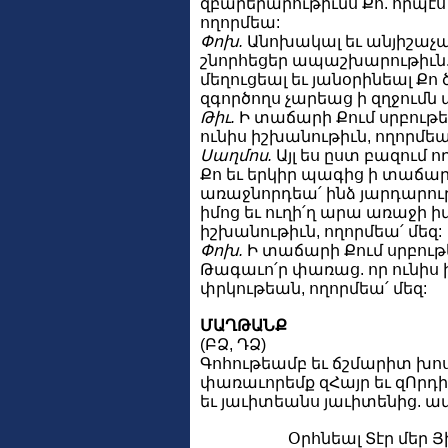
զբարերարութիւնս Քո. որպէս 
ողորմեա:
Փոխ.
Անոխակալ եւ անյիշաչա՛ր
շնորհեցեր ապաշխարութիւն. ար
մեղուցեալ եւ յանօրինեալ Ք
զգործողս չարեաց ի զղջումն
Թիւ.
Ի տաճարի Քում սրբութե
ունիս իշխանութիւն, ողորմեա՛
Սաղմոս.
Այլ ես ըստ բազում 
Քո եւ երկիր պագից ի տաճար ս
առաջնորդեա՛ ինձ յարդարու
իմոց եւ ուղի՛ղ արա առաջի ի
իշխանութիւն, ողորմեա՛ մեզ:
Փոխ.
Ի տաճարի Քում սրբու
Թագաւո՛ր փառաց. որ ունիս 
փրկութեան, ողորմեա՛ մեզ:
ՄԱՂԹԱՆՔ
(ԲՁ, ԴՁ)
Գոհութեամբ եւ ճշմարիտ խ
փառաւորեմք զՀայր եւ զՈրդի 
եւ յաւիտեանս յաւիտենից. ամ
Օրհնեալ Տէր մեր Յ