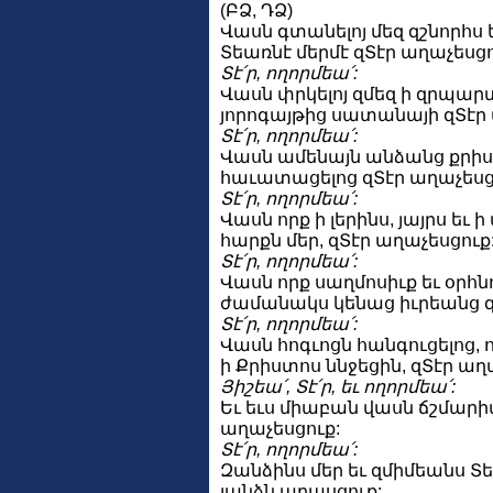
(ԲՁ, ԴՁ)
Վասն գտանելոյ մեզ զշնորհս 
Տեառնէ մերմէ զՏէր աղաչեսցո
Տէ՛ր, ողորմեա՛:
Վասն փրկելոյ զմեզ ի զրպար
յորոգայթից սատանայի զՏէր 
Տէ՛ր, ողորմեա՛:
Վասն ամենայն անձանց քրիս
հաւատացելոց զՏէր աղաչեսց
Տէ՛ր, ողորմեա՛:
Վասն որք ի լերինս, յայրս եւ
հարքն մեր, զՏէր աղաչեսցուք
Տէ՛ր, ողորմեա՛:
Վասն որք սաղմոսիւք եւ օր
ժամանակս կենաց իւրեանց զ
Տէ՛ր, ողորմեա՛:
Վասն հոգւոցն հանգուցելոց, 
ի Քրիստոս ննջեցին, զՏէր աղ
Յիշեա՛, Տէ՛ր, եւ ողորմեա՛:
Եւ եւս միաբան վասն ճշմարիտ
աղաչեսցուք:
Տէ՛ր, ողորմեա՛:
Զանձինս մեր եւ զմիմեանս Տ
յանձն արասցուք: