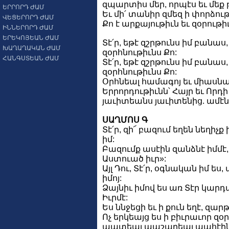
զպարտիս մեր, որպէս եւ մե
ԵՐՐՈՐԴ ԺԱՄ
Եւ մի՛ տանիր զմեզ ի փորձութի
ՎԵՑԵՐՈՐԴ ԺԱՄ
Քո է արքայութիւն եւ զօրութ
ԻՆՆԵՐՈՐԴ ԺԱՄ
ԵՐԵԿՈՅԵԱՆ ԺԱՄ
Տէ՛ր, եթէ զշրթունս իմ բանաս
ԽԱՂԱՂԱԿԱՆ ԺԱՄ
զօրհնութիւնս Քո:
ՀԱՆԳՍՏԵԱՆ ԺԱՄ
Տէ՛ր, եթէ զշրթունս իմ բանաս
զօրհնութիւնս Քո:
Օրհնեալ համագոյ եւ միասն
Երրորդութիւնն՝ Հայր եւ Որդի 
յաւիտեանս յաւիտենից. ամէն
ՍԱՂՄՈՍ Գ
Տէ՛ր, զի՜ բազում եղեն նեղիչք
իմ:
Բազումք ասէին զանձնէ իմմէ,
Աստուած իւր»:
Այլ Դու, Տէ՛ր, օգնական իմ ես
իմոյ:
Ձայնիւ իմով ես առ Տէր կարդաց
Իւրմէ:
Ես ննջեցի եւ ի քուն եղէ, զարթ
Ոչ երկեայց ես ի բիւրաւոր զօ
պատեալ պաշարեալ պահէին 