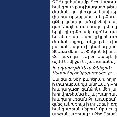
ԶՔէն գոհանամք, Տէր Աստուա՛
հանգիստ քնոյ խաղաղութեամ
ժամանեցուցեր զմեզ կանխել 
փառաւորեալ անուանդ Քում սրբ
զՔեզ, զմնացուած գիշերիս խ
զամենայն ժամանակս կենաց
երկիւղիւդ Քո ամրացո՛ եւ պա
եւ անարատ վարուք կրօնաւո
ժամանեսցուք յանքոյթ եւ ի
յաւիտենական ի կեանսդ՝ շն
Տեառն մերոյ եւ Փրկչին Յիսու
Հօր եւ Հոգւոյդ Սրբոյ վայել 
այժմ եւ միշտ եւ յաւիտեանս 
Խաղաղութի՜ւն ամենեցուն:
Աստուծոյ երկրպագեսցուք:
Նայեա՛ց, Տէ՛ր բարերար, ողո
ի փառաբանիչս անուանդ Քում 
խաղաղացո՛ զանձինս մեր յ
խռովութեանց եւ յաշխարհա
խաղաղութեան Քո առաքեա՛ ա
զմեզ անխռովս ի տուէ եւ ի գի
հանգստեան մերում: Որպէս 
արժանաւորապէս Քեզ Տեառնդ 