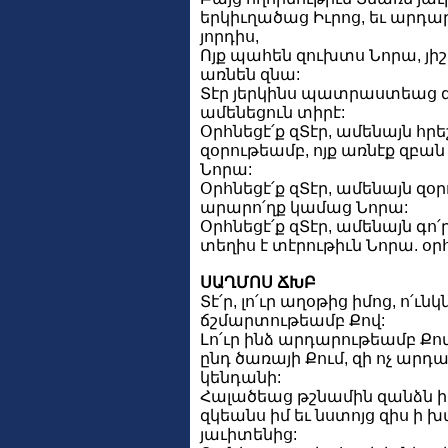
երկիւղածաց Իւրոց, եւ արդար
յորդիս,
Ոյք պահեն զուխտս Նորա, յի
առնեն զնա:
Տէր յերկինս պատրաստեաց զ
ամենեցուն տիրէ:
Օրհնեցէ՛ք զՏէր, ամենայն հր
զօրութեամբ, ոյք առնէք զբա
Նորա:
Օրհնեցէ՛ք զՏէր, ամենայն զօ
արարո՛ղք կամաց Նորա:
Օրհնեցէ՛ք զՏէր, ամենայն գո՛
տեղիս է տէրութիւն Նորա. օրհն
ՍԱՂՄՈՍ ՃԽԲ
Տէ՛ր, լո՛ւր աղօթից իմոց, ո՛ւ
ճշմարտութեամբ Քով:
Լո՛ւր ինձ արդարութեամբ Ք
ընդ ծառայի Քում, զի ոչ ար
կենդանի:
Հալածեաց թշնամին զանձն ի
զկեանս իմ եւ նստոյց զիս ի 
յաւիտենից: