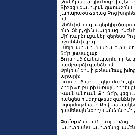
Ձանձրացաւ յիս հոգի իմ, եւ ս
Յիշեցի զաւուրսն զառաջինս, 
յարարածս ձեռաց Քոց խորհեց
իմ:
Անձն իմ որպէս զերկիր ծարաւ
ինձ, Տէ՛ր, զի նուաղեաց յինէն 
Մի՛ դարձուցաներ զերեսս Քո յ
իջանեն ի գուբ:
Լսելի՛ արա ինձ առաւօտու զող
Տէ՛ր, յուսացայ:
Ցո՛յց ինձ ճանապարհ, յոր եւ գ
համբարձի զանձն իմ:
Փրկեա՛ զիս ի թշնամեաց իմոց,
արարի:
Ուսո՛ ինձ առնել զկամս Քո, զի
Հոգի Քո բարի առաջնորդեսցէ 
Վասն անուան Քո, Տէ՛ր, կեցո
հանցես ի նեղութենէ զանձն ի
Ողորմութեամբ Քով սատակեա՛
զամենայն նեղիչս անձին իմոյ,
Փա՜ռք Հօր եւ Որդւոյ եւ Հոգւոյ
յաւիտեանս յաւիտենից. ամէն