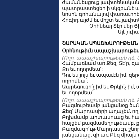
ժամանեսցուք յաւիտենական 
պատրաստեցեր ի սկզբանէ աշ
նոսին գոհանալով փառաւորեսց
Հոգիդ այժմ եւ միշտ եւ յաւի
Օրհնեալ Տէր մեր Յ
Ալէլուիա
ՇԱՐԱԿԱՆ ԱՊԱՇԽԱՐՈՒԹԵԱՆ
Օրհնութիւն ապաշխարութեա
(Ողր. ապաշխարութեան դձ. Ա
Համբառնամ առ Քեզ, Տէ՛ր, զա
Քո եւ ողորմեա՛:
Դու ես յոյս եւ ապաւէն իմ. զե
ողորմեա՛:
Ապրեցուցի՛չ իմ եւ Փրկի՛չ իմ
եւ ողորմեա՛:
(Ողր. ապաշխարութեան դձ. Բ
Բազմութեամբ յանցանօք ծանր
Քեզ՝ Մարդասիրի աղաչեմ. ողո
Բղխմամբ արտասուաց եւ հա
հայցեմ բազմամեղութեամբ. ք
Բազմագո՛ւթ Մարդասէր, շնոր
յանցանաց, զի առ Քեզ միայն