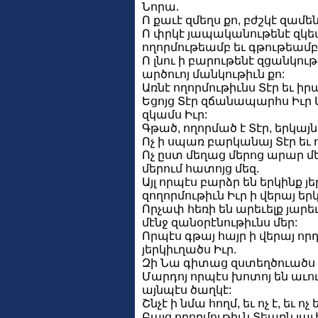
Նորա.
Ո քաւէ զմեղս քո, բժշկէ զամե
Ո փրկէ յապականութենէ զկեա
ողորմութեամբ եւ գթութեամբ
Ո լնու ի բարութենէ զցանկութ
արծուոյ մանկութիւն քո:
Առնէ ողորմութիւնս Տէր եւ իր
Եցոյց Տէր զճանապարհս Իւր Մ
զկամս Իւր:
Գթած, ողորմած է Տէր, երկայ
Ոչ ի սպառ բարկանայ Տէր եւ
Ոչ ըստ մեղաց մերոց արար մե
մերում հատոյց մեզ.
Այլ որպէս բարձր են երկինք յ
զողորմութիւն Իւր ի վերայ եր
Որչափ հեռի են արեւելք յարե
մէնջ զանօրէնութիւնս մեր:
Որպէս գթայ հայր ի վերայ որ
յերկիւղածս Իւր.
Զի Նա գիտաց զստեղծուածս մե
Մարդոյ որպէս խոտոյ են աւու
այնպէս ծաղկէ:
Շնչէ ի նմա հողմ, եւ ոչ է, եւ ո
Բայց ողորմութիւն Տեառն յա