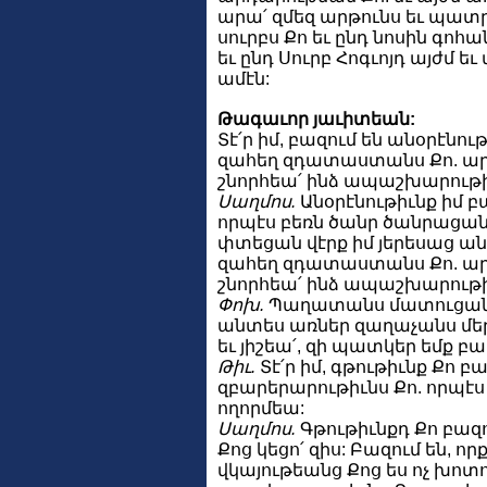
արա՛ զմեզ արթունս եւ պատ
սուրբս Քո եւ ընդ նոսին գոհ
եւ ընդ Սուրբ Հոգւոյդ այժմ ե
ամէն:
Թագաւոր յաւիտեան:
Տէ՛ր իմ, բազում են անօրէնութ
զահեղ զդատաստանս Քո. արդ
շնորհեա՛ ինձ ապաշխարութիւն
Սաղմոս.
Անօրէնութիւնք իմ բ
որպէս բեռն ծանր ծանրացան 
փտեցան վէրք իմ յերեսաց անզ
զահեղ զդատաստանս Քո. արդ
շնորհեա՛ ինձ ապաշխարութիւն
Փոխ.
Պաղատանս մատուցանեմք
անտես առներ զաղաչանս մեր, 
եւ յիշեա՛, զի պատկեր եմք 
Թիւ.
Տէ՛ր իմ, գթութիւնք Քո բա
զբարերարութիւնս Քո. որպէս 
ողորմեա:
Սաղմոս.
Գթութիւնքդ Քո բազու
Քոց կեցո՛ զիս: Բազում են, որ
վկայութեանց Քոց ես ոչ խոտո