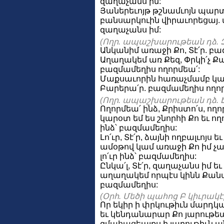
զաղաչանս իմ:
Յաներեւոյթ թշնամւոյն պարտ
բանսարկուին վիրաւորեցայ. մ
զաղաչանս իմ:
(Ողր. ապաշխարութեան դձ. Զ
Անկանիմ առաջի Քո, Տէ՛ր. բա
Աղաղակեմ առ Քեզ, Փրկի՛չ Քա
բազմամեղիս ողորմեա՛:
Մաքսաւորին հառաչմամբ կարդ
Բարերա՛ր. բազմամեղիս ողոր
(Ողր. ապաշխարութեան դձ. Է
Ողորմեա՛ ինձ, Քրիստո՛ս, ող
կարօտ եմ ես շնորհի Քո եւ ողո
ինձ՝ բազմամեղիս:
Լո՛ւր, Տէ՛ր, ձայնի ողբալւո
ամօթով կամ առաջի Քո իմ չա
լո՛ւր ինձ՝ բազմամեղիս:
Ընկա՛լ, Տէ՛ր, զաղաչանս իմ ե
աղաղակեմ որպէս կինն Քանանա
բազմամեղիս:
(Օրհ. Մեծի պահոց Բ կիւրակէի 
Որ եկիր ի փրկութիւն մարդկ
եւ կենդանարար Քո յարութե
զմահացեալքս ի յարութիւն ա