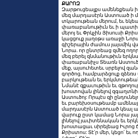
ՔԱՐՈԶ
Զարթուցեալքս ամենեքեան ի 
մեզ մարդասէրն Աստուած ի 
տկարութեան մերում, եւ եկեա
փառաբանութիւն եւ ի պատի
մերոյ եւ Փրկչին Յիսուսի Քրի
կացցուք յաղօթս առաջի Նորա
գիշերային ժամուս յայսմիկ 
Նորա. որ ընտրեաց զմեզ ողո
մեզ բերել զնմանութիւն երկ
փառաբանիչս Տեառն Աստուծոյ 
մեք, այսուհետեւ սրբելով զան
գործոց, համբարձցուք զձեռս 
բարկութեան եւ երկմտութեա
Նմանէ զքաւութիւն եւ զթողու
խոստովան լինելով զգաղտնի
Աստուծոյ: Որպէս զի ընդուն
եւ բարեխօսութեամբ ամենայն
մարդասէրն Աստուած կեալ 
վարուք ըստ կամաց Նորա յա
լինելով յաւիտենական եւ եր
խոստացաւ սիրելեաց Իւրոց 
Քրիստոս: Տէ՛ր մեր, կեցո՛ եւ ո