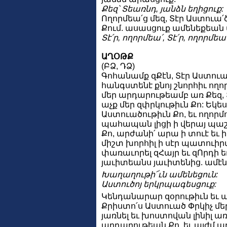
Քեզ՝ Տեառնդ, յանձն եղիցուք:
Ողորմեա՛ց մեզ, Տէր Աստուա՛
Քում. ասասցուք ամենեքեան
Տէ՛ր, ողորմեա՛, Տէ՛ր, ողորմեա՛
ԱՂՕԹՔ
(ԲՁ, ԴՁ)
Գոհանամք զՔէն, Տէր Աստուա՛
հանգստենէ քնոյ շնորհիւ ողո
մեր արդարութեամբ առ Քեզ, Տ
աչք մեր զփրկութիւն Քո: Եկե
Աստուածութիւն Քո, եւ ողորմ
պահապան լիցի ի վերայ պաշտ
Քո, արժանի՛ արա ի տուէ եւ ի
միշտ խորհիլ ի սէր պատուիր
փառաւորել զՀայր եւ զՈրդի ե
յաւիտեանս յաւիտենից. ամէն
Խաղաղութի՜ւն ամենեցուն:
Աստուծոյ երկրպագեսցուք:
Կենդանարար զօրութիւն եւ ա
Քրիստո՛ս Աստուած Փրկիչ մեր,
յառնել եւ խոստովան լինիլ ա
արդարութեան Քո. եւ այժմ աղ