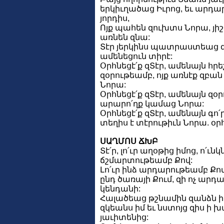
երկիւղածաց Իւրոց, եւ արդար
յորդիս,
Ոյք պահեն զուխտս Նորա, յի
առնեն զնա:
Տէր յերկինս պատրաստեաց զ
ամենեցուն տիրէ:
Օրհնեցէ՛ք զՏէր, ամենայն հր
զօրութեամբ, ոյք առնէք զբա
Նորա:
Օրհնեցէ՛ք զՏէր, ամենայն զօ
արարո՛ղք կամաց Նորա:
Օրհնեցէ՛ք զՏէր, ամենայն գո՛
տեղիս է տէրութիւն Նորա. օրհն
ՍԱՂՄՈՍ ՃԽԲ
Տէ՛ր, լո՛ւր աղօթից իմոց, ո՛ւ
ճշմարտութեամբ Քով:
Լո՛ւր ինձ արդարութեամբ Ք
ընդ ծառայի Քում, զի ոչ ար
կենդանի:
Հալածեաց թշնամին զանձն ի
զկեանս իմ եւ նստոյց զիս ի 
յաւիտենից: