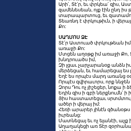
Արի՛, Տէ՛ր, եւ փրկեա՛ զիս, Աս
զամենեսեան, ոյք էին ընդ իս
տարապարտուց, եւ զատամու
Տեառնդ է փրկութիւն, ի վերա
Քո:
ՍԱՂՄՈՍ ՁԷ
Տէ՛ր Աստուած փրկութեան իմո
առաջի Քո:
Մտցեն աղօթք իմ առաջի Քո, Տ
խնդրուածս իմ,
Զի լցաւ չարչարանօք անձն իմ
մերձեցան, եւ համարեցայ ես ը
Եղէ ես որպէս մարդ առանց օ
Որպէս զվիրաւորս, որք ննջեն
Զորս Դու ոչ յիշեցեր, նոքա ի
Եդին զիս ի գբի ներքնումն՝ ի
Յիս հաստատեցաւ սրտմտութի
ածեր ի վերայ իմ:
Հեռի արարեր յինէն զծանօթս 
իւրեանց:
Մատնեցայ եւ ոչ ելանէի, աչ
Աղաղակեցի առ Տէր զօրհան