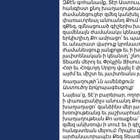
ԶՔէն գոհանամք, Տէր Աստուա՛
հանգիստ քնոյ խաղաղութեամ
ժամանեցուցեր զմեզ կանխել 
փառաւորեալ անուանդ Քում սրբ
զՔեզ, զմնացուած գիշերիս խ
զամենայն ժամանակս կենաց
երկիւղիւդ Քո ամրացո՛ եւ պա
եւ անարատ վարուք կրօնաւո
ժամանեսցուք յանքոյթ եւ ի
յաւիտենական ի կեանսդ՝ շն
Տեառն մերոյ եւ Փրկչին Յիսու
Հօր եւ Հոգւոյդ Սրբոյ վայել 
այժմ եւ միշտ եւ յաւիտեանս 
Խաղաղութի՜ւն ամենեցուն:
Աստուծոյ երկրպագեսցուք:
Նայեա՛ց, Տէ՛ր բարերար, ողո
ի փառաբանիչս անուանդ Քում 
խաղաղացո՛ զանձինս մեր յ
խռովութեանց եւ յաշխարհա
խաղաղութեան Քո առաքեա՛ ա
զմեզ անխռովս ի տուէ եւ ի գի
հանգստեան մերում: Որպէս 
արժանաւորապէս Քեզ Տեառնդ 