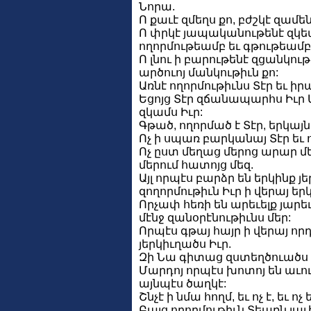
Նորա.
Ո քաւէ զմեղս քո, բժշկէ զամե
Ո փրկէ յապականութենէ զկեա
ողորմութեամբ եւ գթութեամբ
Ո լնու ի բարութենէ զցանկութ
արծուոյ մանկութիւն քո:
Առնէ ողորմութիւնս Տէր եւ իր
Եցոյց Տէր զճանապարհս Իւր Մ
զկամս Իւր:
Գթած, ողորմած է Տէր, երկայ
Ոչ ի սպառ բարկանայ Տէր եւ
Ոչ ըստ մեղաց մերոց արար մե
մերում հատոյց մեզ.
Այլ որպէս բարձր են երկինք յ
զողորմութիւն Իւր ի վերայ եր
Որչափ հեռի են արեւելք յարե
մէնջ զանօրէնութիւնս մեր:
Որպէս գթայ հայր ի վերայ որ
յերկիւղածս Իւր.
Զի Նա գիտաց զստեղծուածս մե
Մարդոյ որպէս խոտոյ են աւու
այնպէս ծաղկէ:
Շնչէ ի նմա հողմ, եւ ոչ է, եւ ո
Բայց ողորմութիւն Տեառն յա