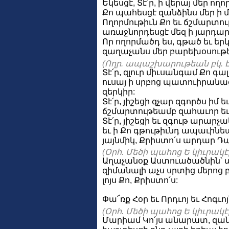
Եկեսցէ, Տէ՛ր, ի վերայ մեր ո
Քո պահեսցէ զանձինս մեր ի 
Ողորմութիւն Քո եւ ճշմարտութ
առաջնորդեսցէ մեզ ի յարդար
Որ ողորմածդ ես, գթած եւ երկ
զաղաչանս մեր բարեխօսութե
(Ողր. ապաշխարութեան բկ. Է
Տէ՛ր, զլուր միւսանգամ Քո գալ
ուսայ ի սրբոց պատուիրանաց
զերկիր:
Տէ՛ր, յիշեցի զչար զգործս իմ 
ճշմարտութեամբ զահաւոր ե
Տէ՛ր, յիշեցի եւ զգութ արար
եւ ի Քո գթութիւնդ ապաւինեա
յայնմիկ, Քրիստո՛ս արդար Դ
(Օրհ. Մեծի պահոց Ե կիւրակէի 
Աղաչանօք Աստուածածնին՝ 
զիմանալի աչս սրտից մերոց բ
լոյս Քո, Քրիստո՛ս:
Փա՜ռք Հօր եւ Որդւոյ եւ Հոգւոյ
(Օրհ. Մեծի պահոց Ե կիւրակէի 
Մարիամ Կո՛յս անարատ, զա