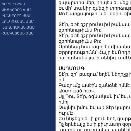
զպարտիս մեր, որպէս եւ մե
ԵՐՐՈՐԴ ԺԱՄ
Եւ մի՛ տանիր զմեզ ի փորձութի
ՎԵՑԵՐՈՐԴ ԺԱՄ
Քո է արքայութիւն եւ զօրութ
ԻՆՆԵՐՈՐԴ ԺԱՄ
ԵՐԵԿՈՅԵԱՆ ԺԱՄ
Տէ՛ր, եթէ զշրթունս իմ բանաս
ԽԱՂԱՂԱԿԱՆ ԺԱՄ
զօրհնութիւնս Քո:
ՀԱՆԳՍՏԵԱՆ ԺԱՄ
Տէ՛ր, եթէ զշրթունս իմ բանաս
զօրհնութիւնս Քո:
Օրհնեալ համագոյ եւ միասն
Երրորդութիւնն՝ Հայր եւ Որդի 
յաւիտեանս յաւիտենից. ամէն
ՍԱՂՄՈՍ Գ
Տէ՛ր, զի՜ բազում եղեն նեղիչք
իմ:
Բազումք ասէին զանձնէ իմմէ,
Աստուած իւր»:
Այլ Դու, Տէ՛ր, օգնական իմ ես
իմոյ:
Ձայնիւ իմով ես առ Տէր կարդաց
Իւրմէ:
Ես ննջեցի եւ ի քուն եղէ, զարթ
Ոչ երկեայց ես ի բիւրաւոր զօ
պատեալ պաշարեալ պահէին 