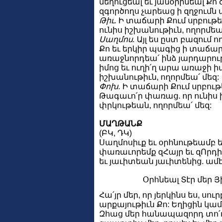
մեղուցեալ եւ յանօրինեալ Ք
զգործողս չարեաց ի զղջումն
Թիւ.
Ի տաճարի Քում սրբութե
ունիս իշխանութիւն, ողորմեա՛
Սաղմոս.
Այլ ես ըստ բազում 
Քո եւ երկիր պագից ի տաճար ս
առաջնորդեա՛ ինձ յարդարու
իմոց եւ ուղի՛ղ արա առաջի ի
իշխանութիւն, ողորմեա՛ մեզ:
Փոխ.
Ի տաճարի Քում սրբու
Թագաւո՛ր փառաց. որ ունիս 
փրկութեան, ողորմեա՛ մեզ:
ՄԱՂԹԱՆՔ
(ԲԿ, ԴԿ)
Սաղմոսիւք եւ օրհնութեամբ 
փառաւորեմք զՀայր եւ զՈրդի 
եւ յաւիտեան յաւիտենից. ամէ
Օրհնեալ Տէր մեր Յ
Հա՛յր մեր, որ յերկինս ես, սու
արքայութիւն Քո: Եղիցին կամք
Զհաց մեր հանապազորդ տո՛ւր 