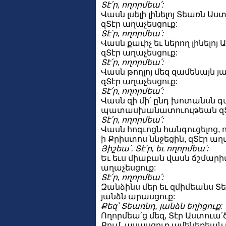
Տէ՛ր, ողորմեա՛:
Վասն լսելի լինելոյ Տեառն Ա
զՏէր աղաչեսցուք:
Տէ՛ր, ողորմեա՛:
Վասն քաւիչ եւ ներող լինելոյ
զՏէր աղաչեսցուք:
Տէ՛ր, ողորմեա՛:
Վասն թողլոյ մեզ զամենայն 
զՏէր աղաչեսցուք:
Տէ՛ր, ողորմեա՛:
Վասն զի մի՛ ընդ խոտանսն գ
պատասխանատուութեան զՏէ
Տէ՛ր, ողորմեա՛:
Վասն հոգւոցն հանգուցելոց, 
ի Քրիստոս ննջեցին, զՏէր աղ
Յիշեա՛, Տէ՛ր, եւ ողորմեա՛:
Եւ եւս միաբան վասն ճշմարիտ
աղաչեսցուք:
Տէ՛ր, ողորմեա՛:
Զանձինս մեր եւ զմիմեանս Տ
յանձն արասցուք:
Քեզ՝ Տեառնդ, յանձն եղիցուք:
Ողորմեա՛ց մեզ, Տէր Աստուա՛
Քում. ասասցուք ամենեքեան