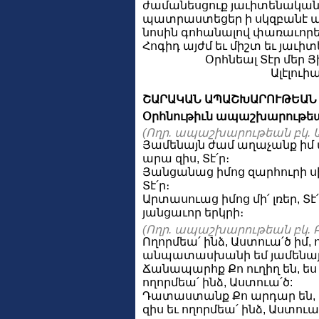
ժամանեսցուք յաւիտենական 
պատրաստեցեր ի սկզբանէ աշ
նոսին գոհանալով փառաւորեսց
Հոգիդ այժմ եւ միշտ եւ յաւի
Օրհնեալ Տէր մեր Յ
Ալէլուիա
ՇԱՐԱԿԱՆ ԱՊԱՇԽԱՐՈՒԹԵԱՆ
Օրհնութիւն ապաշխարութեա
(Ողր. ապաշխարութեան բկ. Ա
Յամենայն ժամ աղաչանք իմ այ
արա զիս, Տէ՛ր։
Յանցանաց իմոց զարհուրի սիր
Տէ՛ր։
Արտասուաց իմոց մի՛ լռեր, Տէ
յանցաւոր երկրի։
(Ողր. ապաշխարութեան բկ. Բ
Ողորմեա՛ ինձ, Աստուա՛ծ իմ, 
անպատասխանի եմ յամենայնի,
Ճանապարհք Քո ուղիղ են, ես մ
ողորմեա՛ ինձ, Աստուա՛ծ:
Դատաստանք Քո արդար են, ես
զիս եւ ողորմեա՛ ինձ, Աստուա