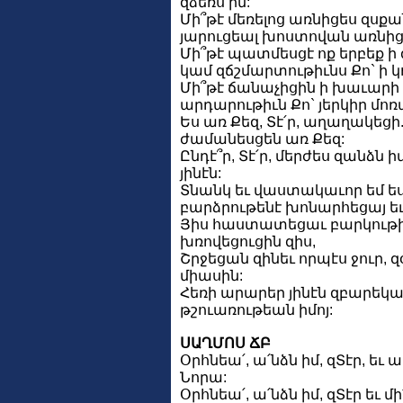
զձեռս իմ:
Մի՞թէ մեռելոց առնիցես զսքան
յարուցեալ խոստովան առնիցի
Մի՞թէ պատմեսցէ ոք երբեք ի
կամ զճշմարտութիւնս Քո` ի 
Մի՞թէ ճանաչիցին ի խաւարի 
արդարութիւն Քո` յերկիր մոռ
Ես առ Քեզ, Տէ՛ր, աղաղակեց
ժամանեսցեն առ Քեզ:
Ընդէ՞ր, Տէ՛ր, մերժես զանձն 
յինէն:
Տնանկ եւ վաստակաւոր եմ ես 
բարձրութենէ խոնարհեցայ ե
Յիս հաստատեցաւ բարկութիւ
խռովեցուցին զիս,
Շրջեցան զինեւ որպէս ջուր, 
միասին:
Հեռի արարեր յինէն զբարեկա
թշուառութեան իմոյ:
ՍԱՂՄՈՍ ՃԲ
Օրհնեա՛, ա՛նձն իմ, զՏէր, եւ 
Նորա:
Օրհնեա՛, ա՛նձն իմ, զՏէր եւ 