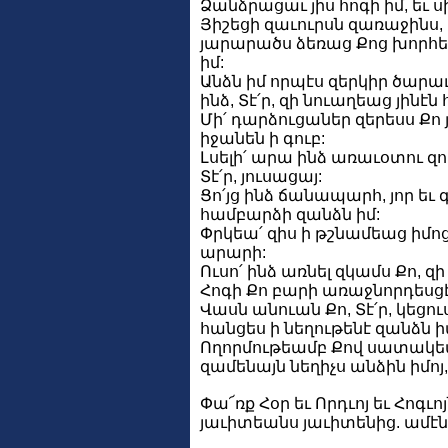
Ձանձրացաւ յիս հոգի իմ, եւ ս
Յիշեցի զաւուրսն զառաջինս, 
յարարածս ձեռաց Քոց խորհեց
իմ:
Անձն իմ որպէս զերկիր ծարաւ
ինձ, Տէ՛ր, զի նուաղեաց յինէն 
Մի՛ դարձուցաներ զերեսս Քո յ
իջանեն ի գուբ:
Լսելի՛ արա ինձ առաւօտու զող
Տէ՛ր, յուսացայ:
Ցո՛յց ինձ ճանապարհ, յոր եւ գ
համբարձի զանձն իմ:
Փրկեա՛ զիս ի թշնամեաց իմոց,
արարի:
Ուսո՛ ինձ առնել զկամս Քո, զի
Հոգի Քո բարի առաջնորդեսցէ 
Վասն անուան Քո, Տէ՛ր, կեցո
հանցես ի նեղութենէ զանձն ի
Ողորմութեամբ Քով սատակեա՛
զամենայն նեղիչս անձին իմոյ,
Փա՜ռք Հօր եւ Որդւոյ եւ Հոգւոյ
յաւիտեանս յաւիտենից. ամէն