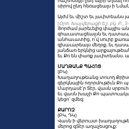
հաշտեսցի ընդ այրի եղեալ հ
սիրով ընդ հեռացեալս ի Նման
Այժմ եւ միշտ եւ յաւիտեանս յ
(Օրհ. Խաչվերացի Եշ. բկ. Բ., 3
Յորժամ յարեւելից փայլիս ան
զհաւատացեալսն եւ դատապ
անհաւատից, ո՛վ սուրբ քառաթե
զխաւարեալս մեղօք, եւ դաս
յանճառ երկնից արքայութեա
եւ Քո են փառք յաւիտեանս. ա
ՄԱՂԹԱՆՔ ՊԱՀՈՑ
(ԲԿ)
Խաղաղութեանց տուող Քրիստ
զերկնային ողորմութիւն Քո 
Մարդասէ՛ր Տէր, վասն սրբուհ
եւ վասն խաչի Քո պատուակա
կեցո՛ զմեզ:
ՔԱՐՈԶ
(ԲԿ, ԴԿ)
Վասն ի վերուստ խաղաղութ
մերոց զՏէր աղաչեսցուք: