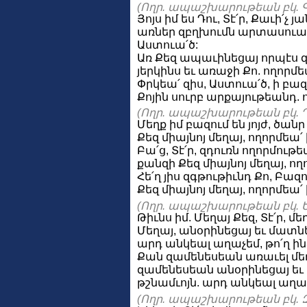
(Ողր. ապաշխարութեան բկ. Գ
Յոյս իմ ես Դու, Տէ՛ր, Քաւի՛չ
առներ զբղխումն արտասուաց 
Աստուա՛ծ:
Առ Քեզ ապաւինեցայ որպէս զ
յերկինս եւ առաջի Քո. ողորմե
Փրկեա՛ զիս, Աստուա՛ծ, ի բա
Քոյին սուրբ արքայութեանդ. 
(Ողր. ապաշխարութեան բկ. Դ
Մեղք իմ բազում են յոյժ, ծան
Քեզ միայնոյ մեղայ, ողորմեա՛
Բա՛ց, Տէ՛ր, զդուռն ողորմութ
քանզի Քեզ միայնոյ մեղայ, ող
Հե՛ղ յիս զգթութիւնդ Քո, Բազ
Քեզ միայնոյ մեղայ, ողորմեա՛
(Ողր. ապաշխարութեան բկ. Ե
Թիւնս իմ. Մեղայ Քեզ, Տէ՛ր, մե
Մեղայ, անօրինեցայ եւ մատնե
արդ անկեալ աղաչեմ, թո՛ղ ինձ
Քան զամենեսեան առաւել մեղա
զամենեսեան անօրինեցայ եւ 
թշնամւոյն. արդ անկեալ աղաչեմ
(Ողր. ապաշխարութեան բկ. Զ