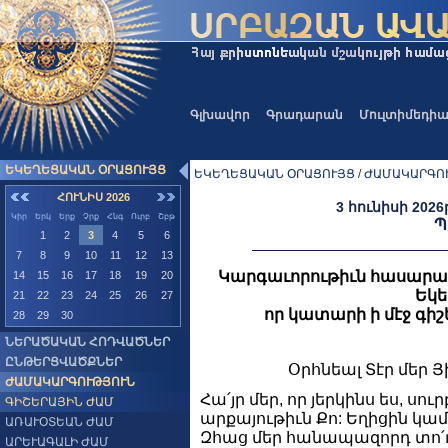
Գլխավոր
Գրադարան
Մուլտիմեդի
ԵԿԵՂԵՑԱԿԱՆ ՕՐԱՑՈՒՅՑ
ԵԿԵՂԵՑԱԿԱՆ ՕՐԱՑՈՒՅՑ / ԺԱՄԱԿԱՐԳՈՒ
ՀՈՒՆԻՍ 2026
3 հունիսի 2026
Կիր
Երկ
Երք
Չրք
Հնգ
Ուրբ
Շբթ
Պ
1
2
3
4
5
6
7
8
9
10
11
12
13
Կարգաւորութիւն հասարա
14
15
16
17
18
19
20
Եկե
21
22
23
24
25
26
27
որ կատարի ի մէջ գիշե
28
29
30
ՆԵՐԱԾԱԿԱՆ ՀՈԴՎԱԾՆԵՐ
ԸՆԹԵՐՑՎԱԾՔՆԵՐ
Օրհնեալ Տէր մեր Յ
ԺԱՄԱԿԱՐԳՈՒԹՅՈՒՆ
Հա՛յր մեր, որ յերկինս ես, սու
ԳԻՇԵՐԱՅԻՆ ԺԱՄ
արքայութիւն Քո: Եղիցին կամք
ԱՌԱՒՕՏԵԱՆ ԺԱՄ
Զհաց մեր հանապազորդ տո՛ւր 
ԱՐԵՒԱԳԱԼԻ ԺԱՄ