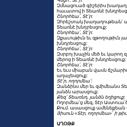
Կեցո՛, Տէ՛ր:
Զմնացուած գիշերիս խաղաղո
հաւատով ի Տեառնէ խնդրեսց
Շնորհեա՛, Տէ՛ր:
Զհրեշտակ խաղաղութեան՝ 
Տեառնէ խնդրեսցուք:
Շնորհեա՛, Տէ՛ր:
Զքաւութիւն եւ զթողութիւն յ
խնդրեսցուք:
Շնորհեա՛, Տէ՛ր:
Զսրբոյ խաչին մեծ եւ կարող 
մերոց ի Տեառնէ խնդրեսցուք:
Շնորհեա՛, Տէ՛ր:
Եւ եւս միաբան վասն ճշմարիտ
աղաչեսցուք:
Տէ՛ր, ողորմեա՛:
Զանձինս մեր եւ զմիմեանս Տ
յանձն արասցուք:
Քեզ՝ Տեառնդ, յանձն եղիցուք:
Ողորմեա՛ց մեզ, Տէր Աստուա՛
Քում. ասասցուք ամենեքեան
Յիսուն «Տէր, ողորմեա»` ի թիւ
ԱՂՕԹՔ