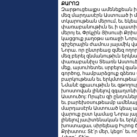
ՔԱՐՈԶ
Զարթուցեալքս ամենեքեան ի 
մեզ մարդասէրն Աստուած ի 
տկարութեան մերում, եւ եկեա
փառաբանութիւն եւ ի պատի
մերոյ եւ Փրկչին Յիսուսի Քրի
կացցուք յաղօթս առաջի Նորա
գիշերային ժամուս յայսմիկ 
Նորա. որ ընտրեաց զմեզ ողո
մեզ բերել զնմանութիւն երկ
փառաբանիչս Տեառն Աստուծոյ 
մեք, այսուհետեւ սրբելով զան
գործոց, համբարձցուք զձեռս 
բարկութեան եւ երկմտութեա
Նմանէ զքաւութիւն եւ զթողու
խոստովան լինելով զգաղտնի
Աստուծոյ: Որպէս զի ընդուն
եւ բարեխօսութեամբ ամենայն
մարդասէրն Աստուած կեալ 
վարուք ըստ կամաց Նորա յա
լինելով յաւիտենական եւ եր
խոստացաւ սիրելեաց Իւրոց 
Քրիստոս: Տէ՛ր մեր, կեցո՛ եւ ո