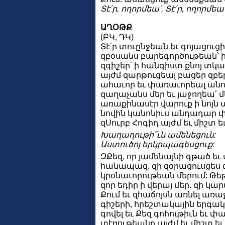
Տէ՛ր, ողորմեա՛, Տէ՛ր, ողորմեա՛
ԱՂՕԹՔ
(ԲԿ, ԴԿ)
Տէ՛ր տուընջեան եւ գոյացուցի
զբօսանս բարեգործութեան՝ ի
զգիշեր՝ ի հանգիստ քնոյ տկա
այժմ զարթուցեալ բացեր զբե
ահաւոր եւ փառաւորեալ անուա
զաղաչանս մեր եւ յաջողեա՛ մ
առաքինասէր վարուք ի նոյն 
նովին կանոնիւս անդադար փա
զՍուրբ Հոգիդ այժմ եւ միշտ 
Խաղաղութի՜ւն ամենեցուն:
Աստուծոյ երկրպագեսցուք:
ԶՔեզ, որ յամենայնի գթած եւ
հանապազ, զի զօրացուսցես զ
կրօնաւորութեան մերում: Թեթե
զոր եդիր ի վերայ մեր. զի կ
Քում եւ զհաճոյսն առնել առաջ
գիշերի, հրեշտակային երգակ
գովել եւ Քեզ գոհութիւն եւ
տէրութեանդ այժմ եւ միշտ եւ