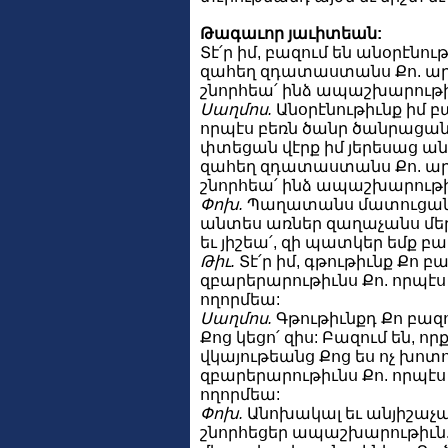
Թագաւոր յաւիտեան:
Տէ՛ր իմ, բազում են անօրէնութ
զահեղ զդատաստանս Քո. արդ
շնորհեա՛ ինձ ապաշխարութիւն
Սաղմոս.
Անօրէնութիւնք իմ բ
որպէս բեռն ծանր ծանրացան 
փտեցան վէրք իմ յերեսաց անզ
զահեղ զդատաստանս Քո. արդ
շնորհեա՛ ինձ ապաշխարութիւն
Փոխ.
Պաղատանս մատուցանեմք
անտես առներ զաղաչանս մեր, 
եւ յիշեա՛, զի պատկեր եմք 
Թիւ.
Տէ՛ր իմ, գթութիւնք Քո բա
զբարերարութիւնս Քո. որպէս 
ողորմեա:
Սաղմոս.
Գթութիւնքդ Քո բազու
Քոց կեցո՛ զիս: Բազում են, որ
վկայութեանց Քոց ես ոչ խոտո
զբարերարութիւնս Քո. որպէս 
ողորմեա:
Փոխ.
Անոխակալ եւ անյիշաչա՛ր
շնորհեցեր ապաշխարութիւն. ար