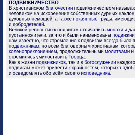
ПОДВИЖНИЧЕСТВО
В христианском
благочестии
подвижничеством называю
человеком на искоренение собственных дурных наклон
духовных немощей, а также
покаянные
труды, имеющи
и
добродетелей
.
Великой ревностью к подвигам отличались
монахи
и да
пустынножители, за что и были наименованы
подвижни
нам известно, что стремление к подвигам всегда было 
подвижникам
, но всем благоверным христианам, кото
коленопреклонением
, продолжительными
молитвами
и
стремились умилостивить Творца.
Как в жизни
подвижников
, так и в
богослужении
каждог
подвигам может привести к крайностям, которых надоб
и осведомлять обо всём своего
исповедника
.