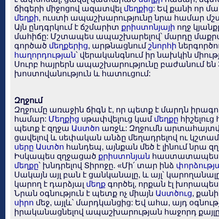
ճիգերի միջոցով ազատվել
մեղքից
: Եվ քանի որ մ
մեղքի
, ուստի ապաշխարությունը նրա համար մշ
Այն ընդգրկում է ճշմարիտ
քրիստոնյայի
ողջ կյանք
մահիճը: Մշտապես ապաշխարելով՝ մարդը մաքրվ
գործած
մեղքերից
, արթնացնում
շնորհի
ներգործո
հաղորդության
՝ վերականգնում իր նախկին միութ
Սուրբ հայրերն ապաշխարությունը բաժանում են 3
խոստովանություն և հատուցում:
Զղջում
Զղջումը առաջին ճիգն է, որ պետք է մարդն իրագ
համար:
Մեղքից
սթափվելուց կամ
մեղքը
հիշելուց
պետք է զղջա
Աստծո
առջև: Զղջումն արտահայտվ
ցավելով և սեփական անձը մեղադրելով ու կշտամբ
սերը
Աստծո
հանդեպ, այնքան մեծ է լինում նրա զղ
Իսկապես զղջացած
քրիստոնյան
հաստատապես վճռ
մեղքը
՝ խնդրելով Տիրոջը. «Մի՛ տար ինձ
փորձությ
Սակայն այլ բան է ցանկանալը, և այլ՝ կարողանալ
կարող է դարձյալ
մեղք
գործել, որքան էլ խորապե
Նրան օգնություն է պետք ոչ միայն
Աստծուց
, քան
սիրո
մեջ, այլև՝ մարդկանցից: Եվ ահա, այդ օգնութ
իրականացնելով ապաշխարության հաջորդ քայլը՝