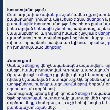
Խոստովանություն
Ըստ ուղղափառ
ավանդության
՝ ամեն ոք, ով արդ
բավարարվի դրանով, այլ պետք է գնա
եկեղեցի
և 
քահանային
: Խոստովանությունից հետո
քահանա
իրեն տրված
երկնային
շնորհով
հավատացյալին ա
կապանքներից, և դրանով իսպառ ջնջվում է
մեղք
պատճառով խոստովանությունից հետո մարդու սր
տիրում, որովհետև նա վստահ է լինում, որ
ահեղ 
իր խոստովանած
մեղքերը
:
Հատուցում
Սակայն
մեղքից
վերջնականապես ազատվելու, սր
անելու համար խոստովանությունը և արձակումը
Որպեսզի այլևս
մեղքը
չկրկնվի, պետք է կատարել
դիմաց նշանակված հատուցումը: Այն երբեմն ար
աղոթքներով
ու
երկրպագություններով
, երբեմն՝ 
ողորմության
գործերով:
Հատուցումը պետք է լինի գործած
մեղքի
հակառակը
Եթե
քրիստոնյան
հատուցումը կատարի մեծ սիրով
գործած
մեղքի
հանդեպ, այլևս չի կրկնի նույնը և կ
բարեպաշտության
մեջ: