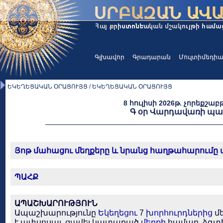
Գլխավոր
Գրադարան
Մուլտիմեդի
ԵԿԵՂԵՑԱԿԱՆ ՕՐԱՑՈՒՅՑ / ԵԿԵՂԵՑԱԿԱՆ ՕՐԱՑՈՒՅՑ
8 հուլիսի 2026թ. չորեքշաբ
Գ օր Վարդավառի պա
Յոթ մահացու մեղքերը և նրանց հաղթահարումը 
ՊԱՀՔ
ԱՊԱՇԽԱՐՈՒԹՅՈՒՆ
Ապաշխարությունը
Եկեղեցու
7
խորհուրդներից
մե
է ափսոսալ, ցավել կատարած
մեղքի
համար, ձգտե