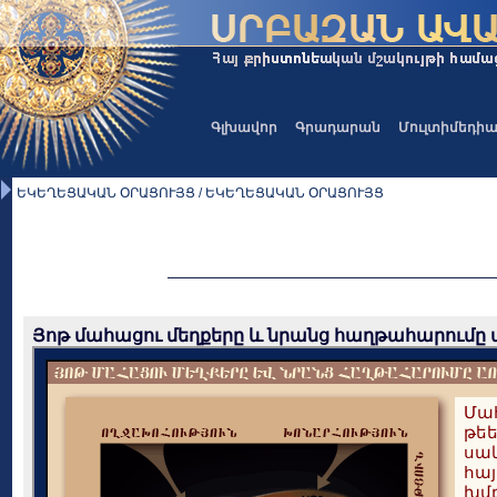
Գլխավոր
Գրադարան
Մուլտիմեդի
ԵԿԵՂԵՑԱԿԱՆ ՕՐԱՑՈՒՅՑ / ԵԿԵՂԵՑԱԿԱՆ ՕՐԱՑՈՒՅՑ
Յոթ մահացու մեղքերը և նրանց հաղթահարումը 