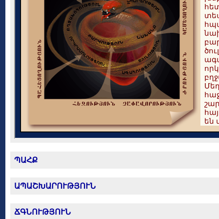
ՊԱՀՔ
ԱՊԱՇԽԱՐՈՒԹՅՈՒՆ
ՃԳՆՈՒԹՅՈՒՆ