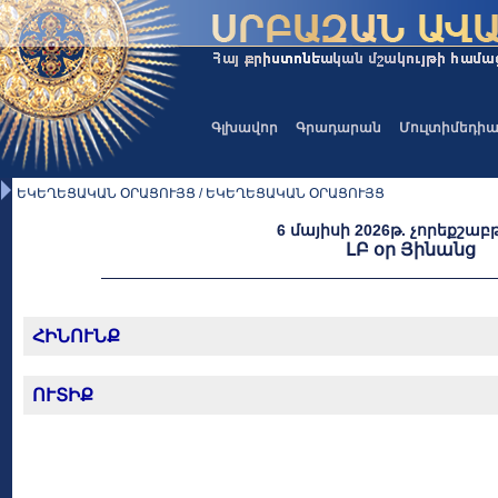
Գլխավոր
Գրադարան
Մուլտիմեդի
ԵԿԵՂԵՑԱԿԱՆ ՕՐԱՑՈՒՅՑ / ԵԿԵՂԵՑԱԿԱՆ ՕՐԱՑՈՒՅՑ
6 մայիսի 2026թ. չորեքշաբ
ԼԲ օր Յինանց
ՀԻՆՈՒՆՔ
ՈՒՏԻՔ