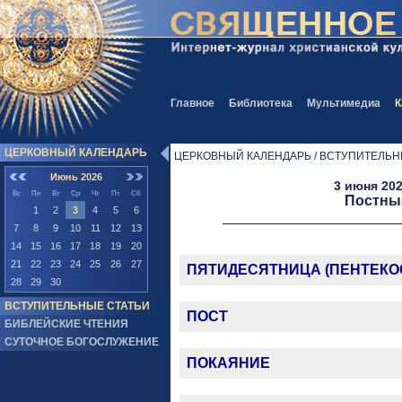
Главное
Библиотека
Мультимедиа
К
ЦЕРКОВНЫЙ КАЛЕНДАРЬ
ЦЕРКОВНЫЙ КАЛЕНДАРЬ / ВСТУПИТЕЛЬН
Июнь 2026
3 июня 202
Вс
Пн
Вт
Ср
Чт
Пт
Сб
Постны
1
2
3
4
5
6
7
8
9
10
11
12
13
14
15
16
17
18
19
20
21
22
23
24
25
26
27
ПЯТИДЕСЯТНИЦА (ПЕНТЕКО
28
29
30
ВСТУПИТЕЛЬНЫЕ СТАТЬИ
ПОСТ
БИБЛЕЙСКИЕ ЧТЕНИЯ
СУТОЧНОЕ БОГОСЛУЖЕНИЕ
ПОКАЯНИЕ