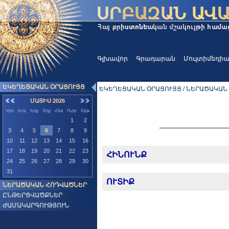
Գլխավոր
Գրադարան
Մուլտիմեդի
ԵԿԵՂԵՑԱԿԱՆ ՕՐԱՑՈՒՅՑ
ԵԿԵՂԵՑԱԿԱՆ ՕՐԱՑՈՒՅՑ / ՆԵՐԱԾԱԿԱՆ
ՄԱՅԻՍ 2026
Կիր
Երկ
Երք
Չրք
Հնգ
Ուրբ
Շբթ
1
2
3
4
5
6
7
8
9
10
11
12
13
14
15
16
17
18
19
20
21
22
23
ՀԻՆՈՒՆՔ
24
25
26
27
28
29
30
31
ՈՒՏԻՔ
ՆԵՐԱԾԱԿԱՆ ՀՈԴՎԱԾՆԵՐ
ԸՆԹԵՐՑՎԱԾՔՆԵՐ
ԺԱՄԱԿԱՐԳՈՒԹՅՈՒՆ