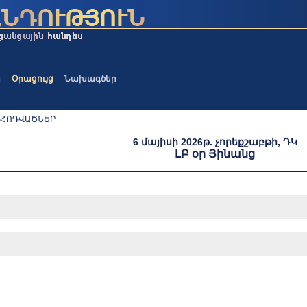
ա
Օրացույց
Նախագծեր
 ՀՈԴՎԱԾՆԵՐ
6 մայիսի 2026թ. չորեքշաբթի, ԴԿ
ԼԲ օր Յինանց