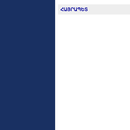
ՀԱՅՐԱՊԵՏ