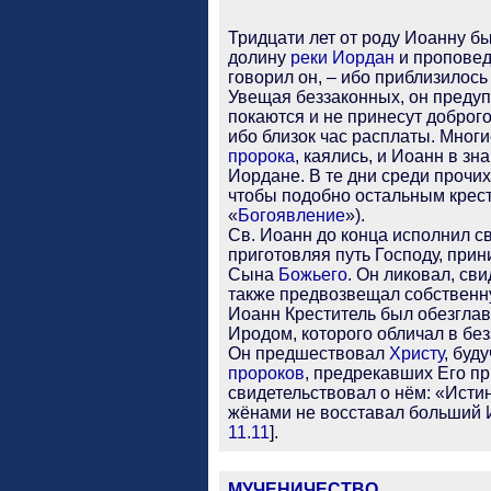
Тридцати лет от роду Иоанну б
долину
реки Иордан
и проповед
говорил он, – ибо приблизилось
Увещая беззаконных, он предуп
покаются и не принесут доброго 
ибо близок час расплаты. Мног
пророка
, каялись, и Иоанн в зн
Иордане. В те дни среди прочи
чтобы подобно остальным крест
«
Богоявление
»).
Св. Иоанн до конца исполнил с
приготовляя путь Господу, при
Сына
Божьего
. Он ликовал, св
также предвозвещал собственну
Иоанн Креститель был обезгла
Иродом, которого обличал в бе
Он предшествовал
Христу
, буд
пророков
, предрекавших Его п
свидетельствовал о нём: «Исти
жёнами не восставал больший И
11.11
].
МУЧЕНИЧЕСТВО