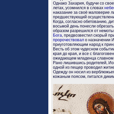
Однако Захария, будучи со сво
летах, усомнился в словах
небе
наказание за своё маловерие л
предшествующий осуществле
Когда, согласно обетованию, дит
восьмой день понесли обрезать
образом разрешился от немоты,
Бога
, предвозвестил скорый п
пророчествовал
о назначении И
приуготовляющим народ к при
Весть об этом чудесном событи
края до края, и все с благогов
ожидающем младенца славном
Рано лишившись родителей, Иоа
одной из пещер проводил житие
Одежду он носил из верблюжье
кожаным поясом, питался дики