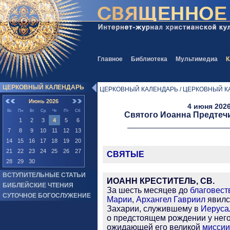
Главное
Библиотека
Мультимедиа
К
ЦЕРКОВНЫЙ КАЛЕНДАРЬ
ЦЕРКОВНЫЙ КАЛЕНДАРЬ / ЦЕРКОВНЫЙ К
Июнь 2026
4 июня 2026
Вс
Пн
Вт
Ср
Чт
Пт
Сб
Святого Иоанна Предтеч
1
2
3
4
5
6
7
8
9
10
11
12
13
14
15
16
17
18
19
20
21
22
23
24
25
26
27
СВЯТЫЕ
28
29
30
ВСТУПИТЕЛЬНЫЕ СТАТЬИ
ИОАНН КРЕСТИТЕЛЬ, СВ.
БИБЛЕЙСКИЕ ЧТЕНИЯ
За шесть месяцев до
благовест
СУТОЧНОЕ БОГОСЛУЖЕНИЕ
Марии
,
Архангел Гавриил
явилс
Захарии, служившему в
Иеруса
о предстоящем рождении у него
ожидающей его великой
миссии