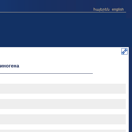
հայերեն
english
финогена