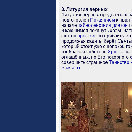
3. Литургия верных
Литургия верных предназначена
подготовлен
Покаянием
к прия
начале
тайнодействия
диакон
п
и кающимся покинуть храм. Зате
святой
престол
, он приближает
продолжая кадить, берёт Свят
который стоит уже с непокрытой
изображая собою не
Христа
, к
оглашённых, но Его покорного
совершить страшное
Таинство
Божьего
.