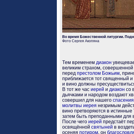
Во время Божественной литургии. Подн
Фото Сергея Акопяна
Тем временем
диакон
увещевае
великим страхом, совершенно
перед
престолом
Божьим
, при
приближается тот священный и
и вино должны пресуществиться
В тот же час
иерей
и
диакон
со 
дьячками и народом воздают х
совершил для нашего
спасения
молитвы
иерея
незримым дейс
вино претворяются в истинные 
затем быть преподанными для
После чего
иерей
предстаёт пе
освящённой
святыней
в воздет
осеняя
потиром
, он
благословл