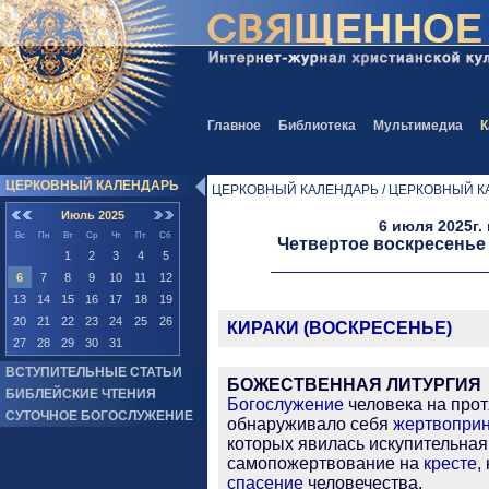
Главное
Библиотека
Мультимедиа
К
ЦЕРКОВНЫЙ КАЛЕНДАРЬ
ЦЕРКОВНЫЙ КАЛЕНДАРЬ / ЦЕРКОВНЫЙ К
Июль 2025
6 июля 2025г.
Вс
Пн
Вт
Ср
Чт
Пт
Сб
Четвертое воскресенье
1
2
3
4
5
6
7
8
9
10
11
12
13
14
15
16
17
18
19
20
21
22
23
24
25
26
КИРАКИ (ВОСКРЕСЕНЬЕ)
27
28
29
30
31
ВСТУПИТЕЛЬНЫЕ СТАТЬИ
БОЖЕСТВЕННАЯ ЛИТУРГИЯ
БИБЛЕЙСКИЕ ЧТЕНИЯ
Богослужение
человека на прот
СУТОЧНОЕ БОГОСЛУЖЕНИЕ
обнаруживало себя
жертвопри
которых явилась искупительна
самопожертвование на
кресте
,
спасение
человечества.