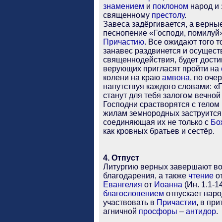
знамением
и
поклоном
народ и 
священному
престолу
.
Завеса задёргивается, а верны
песнопение «Господи, помилуй»
Причастию
. Все ожидают того 
занавес раздвинется и осуществ
священнодействия, будет достиг
верующих пригласят пройти на
колени на краю
амвона
, по оче
напутствуя каждого словами: «
станут для тебя залогом вечной
Господни срастворятся с телом
жилам земнородных заструится
соединяющая их не только с
Бо
как кровных братьев и сестёр.
4. Отпуст
Литургию верных завершают в
благодарения, а также
чтение
от
Евангелия
от
Иоанна
(Ин. 1.1-1
благословением
отпускает народ
участвовать в
Причастии
, в пр
агничной
просфоры
–
антидор
.