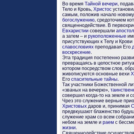
Во время
Тайной вечери
, пода
Тело и Кровь,
Христос
установ
самым, положив начало новому
богослужению
, средоточием ко
священнодействие. В первохр
Евхаристии
совершали
апосто
а затем – и
рукоположенные
им
присутствующих к Телу и Крови
славословиях
преподавая Его
воскресение
.
Эта традиция постепенно разви
превращаясь в целостное риту
котором посредством слов, обр
живописуются основные вехи
Х
Его
спасительные
тайны
.
Так участники Божественной ли
«званых на вечерю»,
таинствен
совершил когда-то на земле и с
Чрез это служение верные при
Христовых
даров и, принимая
С
предвкушают блаженство будуще
служение храм со всем собран
небом на земле и
раем
с бессм
жизни
.
Священнодействие осуществл