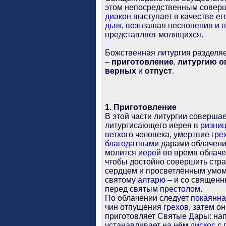
этом непосредственным совер
диакон
выступает в качестве е
дьяк
, возглашая песнопения и
п
представляет молящихся.
Божственная литургия разделяе
–
приготовление
,
литургию 
верных
и
отпуст
.
1. Приготовление
В этой части литургии соверша
литургисающего иерея в
ризни
ветхого человека, умертвие
гре
благодатными
дарами облачен
молится
иерей
во время облач
чтобы достойно совершить ст
сердцем и просветлённым умом 
святому
алтарю
– и со священн
перед святым
престолом
.
По облачении следует
покаянн
чин отпущения
грехов
, затем о
приготовляет Святые Дары: на
устанавливает на нём
дискос
с