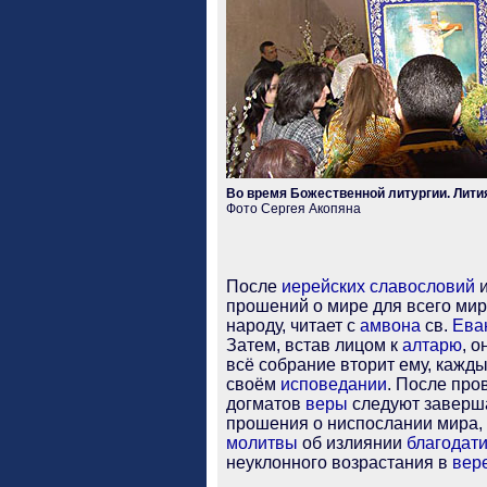
Во время Божественной литургии. Лити
Фото Сергея Акопяна
После
иерейских
славословий
прошений о
мире для всего
мир
народу, читает с
амвона
св.
Ева
Затем, встав лицом к
алтарю
, 
всё собрание вторит ему, кажды
своём
исповедании
. После про
догматов
веры
следуют заверш
прошения о ниспослании
мира,
молитвы
об излиянии
благодат
неуклонного возрастания в
вер