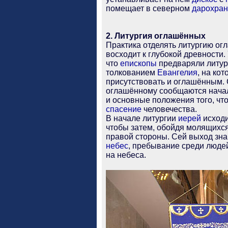
помещает в северном
дарохра
2. Литургия оглашённых
Практика отделять литургию ог
восходит к глубокой древности. 
что
епископы
предваряли литу
толкованием
Евангелия
, на ко
присутствовать и оглашённым. 
оглашённому сообщаются нача
и основные положения того, ч
спасение
человечества.
В начале литургии
иерей
исходи
чтобы затем, обойдя молящихся,
правой стороны. Сей выход зн
небес
, пребывание среди люд
на небеса.