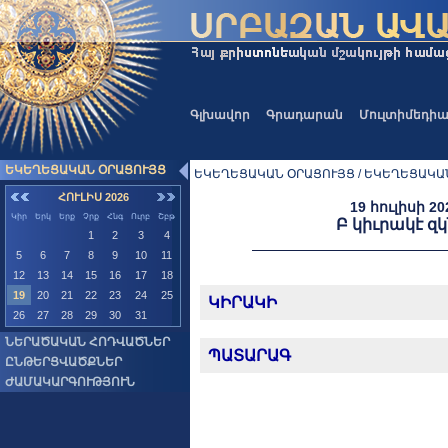
Գլխավոր
Գրադարան
Մուլտիմեդի
ԵԿԵՂԵՑԱԿԱՆ ՕՐԱՑՈՒՅՑ
ԵԿԵՂԵՑԱԿԱՆ ՕՐԱՑՈՒՅՑ / ԵԿԵՂԵՑԱԿԱ
ՀՈՒԼԻՍ 2026
19 հուլիսի 2
Կիր
Երկ
Երք
Չրք
Հնգ
Ուրբ
Շբթ
Բ կիւրակէ 
1
2
3
4
5
6
7
8
9
10
11
12
13
14
15
16
17
18
19
20
21
22
23
24
25
ԿԻՐԱԿԻ
26
27
28
29
30
31
ՆԵՐԱԾԱԿԱՆ ՀՈԴՎԱԾՆԵՐ
ՊԱՏԱՐԱԳ
ԸՆԹԵՐՑՎԱԾՔՆԵՐ
ԺԱՄԱԿԱՐԳՈՒԹՅՈՒՆ