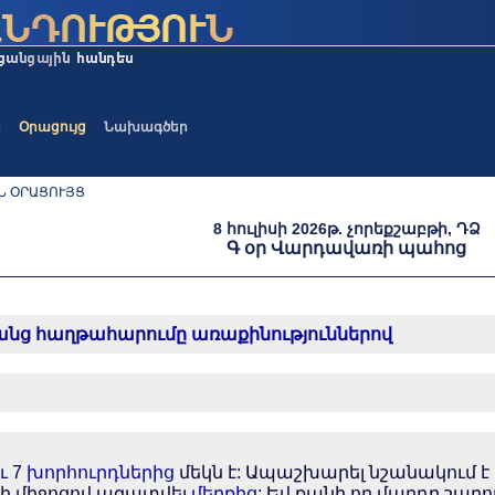
ա
Օրացույց
Նախագծեր
Ն ՕՐԱՑՈՒՅՑ
8 հուլիսի 2026թ. չորեքշաբթի, ԴՁ
Գ օր Վարդավառի պահոց
րանց հաղթահարումը առաքինություններով
ւ
7
խորհուրդներից
մեկն է: Ապաշխարել նշանակում 
րի միջոցով ազատվել
մեղքից
: Եվ քանի որ մարդը շար