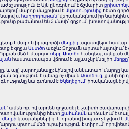
եշտություն է: Այն ընդգրկում է ճշմարիտ
քրիստոնյ
ելով՝ մարդը մաքրվում է
մկրտությունից
հետո գոր
նալով ս.
հաղորդության
՝ վերականգնում իր նախկին 
յունը բաժանում են 3 մասի՝ զղջում, խոստովանությո
ր պետք է մարդն իրագործի
մեղքից
ազատվելու համար
տք է զղջա
Աստծո
առջև: Զղջումն արտահայտվում է
 Որքան մեծ է մարդու
սերը
Աստծո
հանդեպ, այնքան մեծ
նյան
հաստատապես վճռում է այլևս չկրկնել իր
մեղքը
ը, և այլ՝ կարողանալը: Լինելով անկատար՝ մարդը կա
 Նրան օգնություն է պետք ոչ միայն
Աստծուց
, քանի որ
գնությունը նա գտնում է
Եկեղեցում
՝ իրականացնելով
յան
՝ ամեն ոք, ով արդեն զղջացել է, չպիտի բավարարվ
Խոստովանությունից հետո
քահանան
արձակում է տալի
է
մեղքի
կապանքներից, և դրանով իսպառ ջնջվում է
մ
րդու սրտում մեծ ուրախություն է տիրում, որովհետև