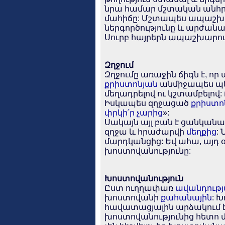
նրա համար մշտական անհրաժ
մահիճը: Մշտապես ապաշխար
ներգործությունը և արժանա
Սուրբ հայրերն ապաշխարութ
Զղջում
Զղջումը առաջին ճիգն է, ո
քրիստոնյան
անմիջապես պե
մեղադրելով ու կշտամբելով:
Իսկապես զղջացած
քրիստո
փրկի՛ր
չարից
»:
Սակայն այլ բան է ցանկանալ
զղջա և հրաժարվի
մեղքից
:
մարդկանցից: Եվ ահա, այդ օ
խոստովանությունը:
Խոստովանություն
Ըստ ուղղափառ
ավանդութ
խոստովանի
քահանային
: 
հավատացյալին արձակում 
խոստովանությունից հետո մա