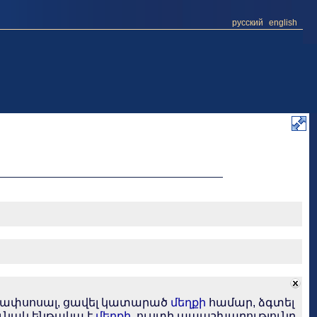
русский
english
է ափսոսալ, ցավել կատարած
մեղքի
համար, ձգտել
ունակ ենթակա է
մեղքի
, ուստի ապաշխարությունը