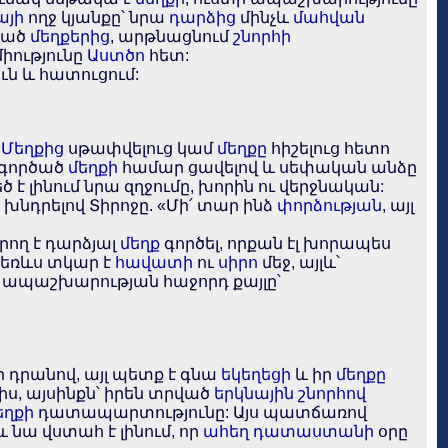
այի
ողջ կյանքը՝ նրա
դարձից
մինչև
մահվան
ծած
մեղքերից
, արթնացնում
շնորհի
միությունը
Աստծո
հետ:
ւն և հատուցում:
:
Մեղքից
սթափվելուց կամ
մեղքը
հիշելուց հետո
 գործած
մեղքի
համար ցավելով և սեփական անձը
 է լինում նրա զղջումը, խորին ու վերջնական:
՝ խնդրելով Տիրոջը. «Մի՛ տար ինձ
փորձության
, այլ
րող է դարձյալ
մեղք
գործել, որքան էլ խորապես
 դեռևս տկար է
հավատի
ու
սիրո
մեջ, այլև՝
 ապաշխարության հաջորդ քայլը՝
ի դրանով, այլ պետք է գնա
եկեղեցի
և իր
մեղքը
ս, այսինքն՝ իրեն տրված
երկնային
շնորհով
եղքի
դատապարտությունը: Այս պատճառով
 նա վստահ է լինում, որ
ահեղ դատաստանի
օրը