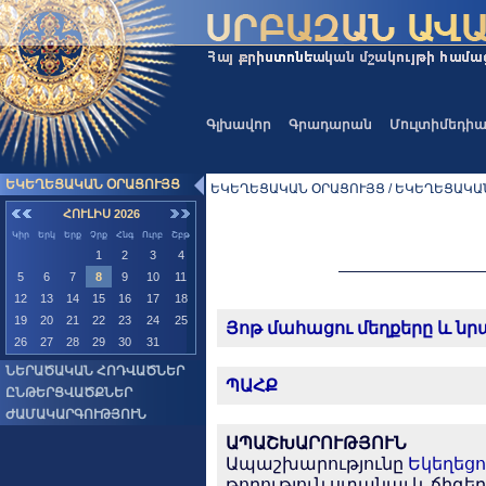
Գլխավոր
Գրադարան
Մուլտիմեդի
ԵԿԵՂԵՑԱԿԱՆ ՕՐԱՑՈՒՅՑ
ԵԿԵՂԵՑԱԿԱՆ ՕՐԱՑՈՒՅՑ / ԵԿԵՂԵՑԱԿԱ
ՀՈՒԼԻՍ 2026
Կիր
Երկ
Երք
Չրք
Հնգ
Ուրբ
Շբթ
1
2
3
4
5
6
7
8
9
10
11
12
13
14
15
16
17
18
19
20
21
22
23
24
25
Յոթ մահացու մեղքերը և ն
26
27
28
29
30
31
ՆԵՐԱԾԱԿԱՆ ՀՈԴՎԱԾՆԵՐ
ՊԱՀՔ
ԸՆԹԵՐՑՎԱԾՔՆԵՐ
ԺԱՄԱԿԱՐԳՈՒԹՅՈՒՆ
ԱՊԱՇԽԱՐՈՒԹՅՈՒՆ
Ապաշխարությունը
Եկեղեցո
թողություն ստանալ և ճիգե