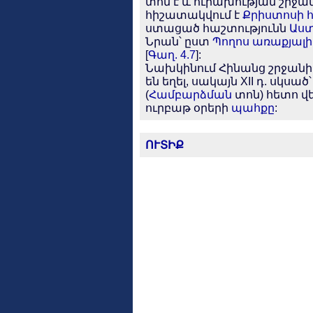
տոն է և ուրախության շրջան
հիշատակվում է
Քրիստոսի
ստացած հաշտությունն
Աս
Նրան՝ ըստ
Պողոս առաքյալի
[
Գաղ. 4.7
]:
Նախկինում Հինանց շրջանի
են եղել, սակայն XII դ. սկսած
(
Համբարձման
տոն) հետո վ
ուրբաթ օրերի
պահքը
:
ՈՒՏԻՔ