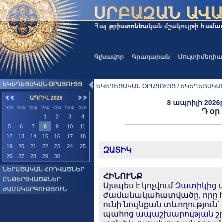
Գլխավոր
Գրադարան
Մուլտիմեդի
ԵԿԵՂԵՑԱԿԱՆ ՕՐԱՑՈՒՅՑ
ԵԿԵՂԵՑԱԿԱՆ ՕՐԱՑՈՒՅՑ / ԵԿԵՂԵՑԱԿԱ
ԱՊՐԻԼ 2026
8 ապրիլի 2026
Կիր
Երկ
Երք
Չրք
Հնգ
Ուրբ
Շբթ
Դ օ
1
2
3
4
5
6
7
8
9
10
11
12
13
14
15
16
17
18
19
20
21
22
23
24
25
ԶԱՏԻԿ
26
27
28
29
30
ՆԵՐԱԾԱԿԱՆ ՀՈԴՎԱԾՆԵՐ
ՀԻՆՈՒՆՔ
ԸՆԹԵՐՑՎԱԾՔՆԵՐ
Այսպես է կոչվում
Զատիկից
ԺԱՄԱԿԱՐԳՈՒԹՅՈՒՆ
ժամանակահատվածը, որը հ
ունի նույնքան տևողություն՝
պահոց
ապաշխարության
շ