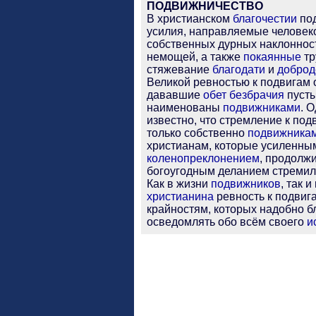
ПОДВИЖНИЧЕСТВО
В христианском
благочестии
по
усилия, направляемые человек
собственных дурных наклоннос
немощей, а также
покаянные
тр
стяжевание
благодати
и
доброд
Великой ревностью к подвигам
дававшие
обет
безбрачия
пусты
наименованы
подвижниками
. 
известно, что стремление к по
только собственно
подвижника
христианам, которые усиленн
коленопреклонением
, продолж
богоугодным деланием стремил
Как в жизни
подвижников
, так и
христианина
ревность к подвиг
крайностям, которых надобно б
осведомлять обо всём своего
и