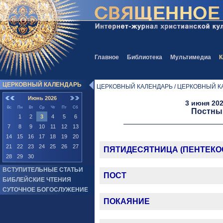
Главное
Библиотека
Мультимедиа
К
ЦЕРКОВНЫЙ КАЛЕНДАРЬ
ЦЕРКОВНЫЙ КАЛЕНДАРЬ / ЦЕРКОВНЫЙ К
Июнь 2026
3 июня 202
Вс
Пн
Вт
Ср
Чт
Пт
Сб
Постны
1
2
3
4
5
6
7
8
9
10
11
12
13
14
15
16
17
18
19
20
21
22
23
24
25
26
27
ПЯТИДЕСЯТНИЦА (ПЕНТЕКО
28
29
30
ВСТУПИТЕЛЬНЫЕ СТАТЬИ
ПОСТ
БИБЛЕЙСКИЕ ЧТЕНИЯ
СУТОЧНОЕ БОГОСЛУЖЕНИЕ
ПОКАЯНИЕ