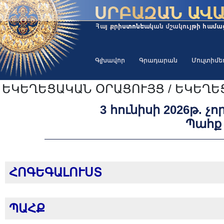
Գլխավոր
Գրադարան
Մուլտիմ
ԵԿԵՂԵՑԱԿԱՆ ՕՐԱՑՈՒՅՑ / ԵԿԵՂԵ
3 հունիսի 2026թ. չ
Պահք
ՀՈԳԵԳԱԼՈՒՍՏ
ՊԱՀՔ