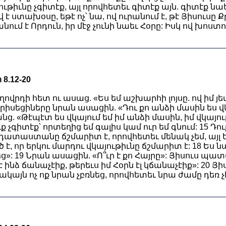
ութիւնը չգիտէք, այլ որովհետեւ գիտէք այն. գիտէք ն
վ է ստախօսը, եթէ ոչ՝ նա, ով ուրանում է, թէ Յիսուսը Ք
անում է Որդուն, իր մէջ չունի նաեւ Հօրը: Իսկ ով խոստո
8.12-20
ովրդի հետ ու ասաց. «Ես եմ աշխարհի լոյսը. ով իմ յետ
արիսեցիները նրան ասացին. «Դու քո անձի մասին ես վկ
 «Թէպէտ ես վկայում եմ իմ անձի մասին, իմ վկայութ
ուք չգիտէք՝ որտեղից եմ գալիս կամ ուր եմ գնում: 15 Դո
մ դատաստանը ճշմարիտ է, որովհետեւ մենակ չեմ, այլ ես
ծ է, որ երկու մարդու վկայութիւնը ճշմարիտ է: 18 Ես նա
եց»: 19 Նրան ասացին. «Ո՞ւր է քո Հայրը»: Յիսուս պա
 եթէ ինձ ճանաչէիք, թերեւս իմ Հօրն էլ կճանաչէիք»: 2
կայն ոչ ոք նրան չբռնեց, որովհետեւ նրա ժամը դեռ չէ