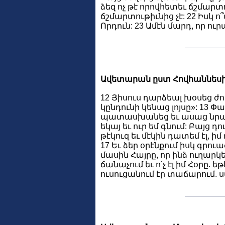
ձեզ ոչ թէ որովհետեւ ճշմարտ
ճշմարտութիւնից չէ: 22 Իսկ ո՞
Որդուն: 23 Ամէն մարդ, որ ուր
Ավետարան ըստ Հովհաննեսի 
12 Յիսուս դարձեալ խօսեց ժող
կընդունի կենաց լոյսը»: 13 Փ
պատասխանեց եւ ասաց նրանց.
եկայ եւ ուր եմ գնում: Բայց դ
թէկուզ եւ մէկին դատեմ էլ, ի
17 Եւ ձեր օրէնքում իսկ գրուա
մասին Հայրը, որ ինձ ուղարկ
ճանաչում եւ ո՛չ էլ իմ Հօրը.
ուսուցանում էր տաճարում. սա