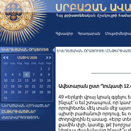
Գլխավոր
Գրադարան
Մուլտիմեդի
ԵԿԵՂԵՑԱԿԱՆ ՕՐԱՑՈՒՅՑ
ԵԿԵՂԵՑԱԿԱՆ ՕՐԱՑՈՒՅՑ / ԸՆԹԵՐՑՎԱ
ՄԱՅԻՍ 2026
Կիր
Երկ
Երք
Չրք
Հնգ
Ուրբ
Շբթ
1
2
3
4
5
6
7
8
9
10
11
12
13
14
15
16
Ավետարան ըստ Ղուկասի 12.4
17
18
19
20
21
22
23
24
25
26
27
28
29
30
49 «Երկրի վրայ կրակ գցելու ե
31
ինչպէ՜ս եմ շտապում, որ կատա
ՆԵՐԱԾԱԿԱՆ ՀՈԴՎԱԾՆԵՐ
որովհետեւ մէկ տան մէջ այսո
ԸՆԹԵՐՑՎԱԾՔՆԵՐ
պիտի բաժանուի որդուց, եւ որ
ԺԱՄԱԿԱՐԳՈՒԹՅՈՒՆ
Ժողովրդին էլ ասաց. «Երբ տեսն
քամին փչի, կասէք, թէ խորշակ 
ներկայ ժամանակը ինչպէ՞ս չէ