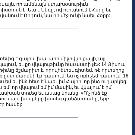
աեւ այն, որ ամենայն ստախօսութիւն
րիստոսն է: Նա է Նեռը, ով ուրանում է Հօրը եւ
վանում է Որդուն, նա իր մէջ ունի նաեւ Հօրը:
եւից է գալիս, խաւարի միջով չի քայլի, այլ
այում, եւ քո վկայութիւնը հաւաստի չէ»: 14 Յիսուս
իւնը ճշմարիտ է, որովհետեւ գիտեմ, թէ որտեղից
ւք ըստ մարմնի էք դատում, ես ոչ ոքի չեմ դատում. 16
 եմ եւ ինձ հետ է նաեւ իմ Հայրը, որ ինձ ուղարկեց:
 եմ, որ վկայում եմ իմ մասին, եւ վկայում է իմ
տասխան տուեց եւ ասաց նրանց. «Ո՛չ ինձ էք
0 Յիսուս այս խօսքերը խօսեց գանձատանը, երբ
ր հասել: