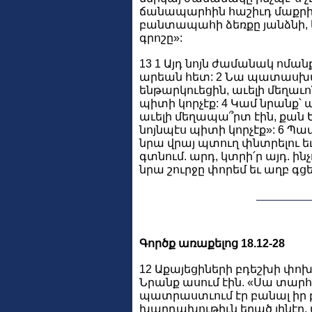
ճանապարհին հաշիւդ մաքրի՛ր
բանտապահի ձեռքը յանձնի, եւ
գրոշը»:
13 1 Այդ նոյն ժամանակ ոմա
արեան հետ: 2 Նա պատասխան
ենթարկուեցին, աւելի մեղաւո՞
պիտի կորչէք: 4 Կամ նրանք՝ 
աւելի մեղապա՞րտ էին, քան Ե
նոյնպէս պիտի կորչէք»: 6 Պա
նրա վրայ պտուղ փնտրելու եւ 
գտնում. արդ, կտրի՛ր այդ. ին
նրա շուրջը փորեմ եւ աղբ գցե
Գործք առաքելոց 18.12-28
12 Աքայեցիների բդեշխի փոխ
Նրանք ասում էին. «Սա տարհ
պատրաստւում էր բանալ իր բ
խարդախութիւն եղած լինէր, պ