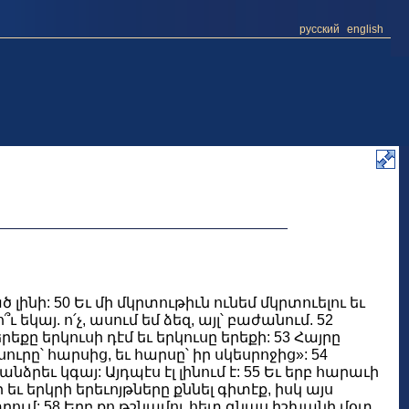
русский
english
 լինի: 50 Եւ մի մկրտութիւն ունեմ մկրտուելու եւ
կայ. ո՛չ, ասում եմ ձեզ, այլ՝ բաժանում. 52
քը երկուսի դէմ եւ երկուսը երեքի: 53 Հայրը
ուրը՝ հարսից, եւ հարսը՝ իր սկեսրոջից»: 54
նձրեւ կգայ: Այդպէս էլ լինում է: 55 Եւ երբ հարաւի
ի եւ երկրի երեւոյթները քննել գիտէք, իսկ այս
տրում: 58 Երբ քո թշնամու հետ գնաս իշխանի մօտ,