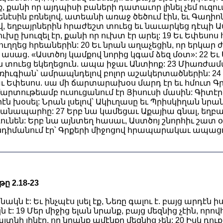
ք, քանի որ այդպիսի բաների դատաւոր լինել չեմ ուզում
նէսին բռնելով, ատեանի առաջ ծեծում էին, եւ Գաղիո
վ, եղբայրներին հրաժեշտ տուեց եւ նաւարկեց դէպի Ա
ւխը խուզել էր, քանի որ ուխտ էր արել: 19 Եւ Եփեսոս 
ւղղեց հրեաներին: 20 Եւ նրան աղաչեցին, որ երկար 
 ասաց. «Աստծոյ կամքով նորից կգամ ձեզ մօտ»: 22 Եւ
ոյն տուեց եկեղեցուն. ապա իջաւ Անտիոք: 23 Միառժամ
իւգիան՝ ամրապնդելով բոլոր աշակերտածներին: 24 
 Եփեսոս. սա մի ճարտարախօս մարդ էր եւ հմուտ Գր
ճշմարտութեամբ ուսուցանում էր Յիսուսի մասին: Գիտէ
 խօսել: Նրան լսելով՝ Ակիւղասը եւ Պրիսկիղան նրա
նապարհը: 27 Երբ նա կամեցաւ Աքայիա գնալ, եղբայ
ունեն: Երբ նա այնտեղ հասաւ, Աստծոյ շնորհիւ շատ
նդիմանում էր՝ Գրքերի միջոցով հրապարակաւ ապացուց
ը 2.18-23
կն է: Եւ ինչպէս լսել էք, Նեռը գալու է. բայց արդէն ի
է: 19 Մեր միջից ելան նրանք, բայց մեզնից չէին, որովհ
յտնի լինէր, որ նրանք ամէնքը մեզնից չեն: 20 Իսկ դուք