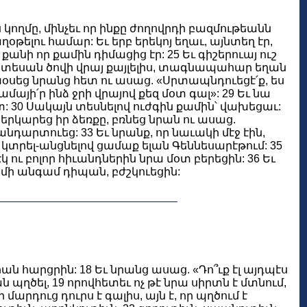
կողմը, մինչեւ որ ինքը ժողովրդի բազմութեանն
թելու համար: Եւ երբ երեկոյ եղաւ, այնտեղ էր,
 քանի որ քամին դիմացից էր: 25 Եւ գիշերուայ ուշ
ան տեսան ծովի վրայ քայլելիս, տագնապահար եղան
 խօսեց նրանց հետ ու ասաց. «Սրտապնդուեցէ՛ք, ես
մայի՛ր ինձ ջրի վրայով քեզ մօտ գալ»: 29 Եւ նա
օտ: 30 Սակայն տեսնելով ուժգին քամին՝ վախեցաւ:
ւս երկարեց իր ձեռքը, բռնեց նրան ու ասաց.
նդարտուեց: 33 Եւ նրանք, որ նաւակի մէջ էին,
 կտրել-անցնելով ցամաք ելան Գեննեսարէթում: 35
ու բոլոր հիւանդներին նրա մօտ բերեցին: 36 Եւ
ր մի անգամ դիպան, բժշկուեցին:
ն հարցրին: 18 Եւ նրանց ասաց. «Դո՞ւք էլ այդպէս
ան պղծել, 19 որովհետեւ ոչ թէ նրա սիրտն է մտնում,
որ մարդուց դուրս է գալիս, այն է, որ պղծում է