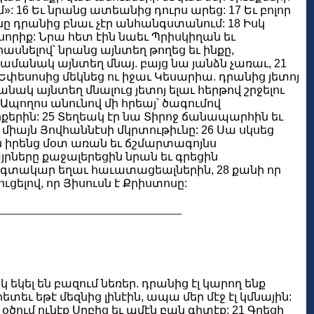
»: 16 Եւ նրանց ատեանից դուրս արեց: 17 Եւ բոլոր
նը դրանից բնաւ չէր անհանգստանում: 18 Իսկ
սորիք: Նրա հետ էին նաեւ Պրիսկիղան եւ
հասնելով՝ նրանց այնտեղ թողեց եւ ինքը,
ժամանակ այնտեղ մնայ. բայց նա յանձն չառաւ, 21
 Եփեսոսից մեկնեց ու իջաւ Կեսարիա. դրանից յետոյ
անակ այնտեղ մնալուց յետոյ ելաւ հերթով շրջելու
Ապողոս անունով մի հրեայ՝ ծագումով
քերին: 25 Տեղեակ էր նա Տիրոջ ճանապարհին եւ
ր միայն Յովհաննէսի մկրտութիւնը: 26 Սա սկսեց
ն իրենց մօտ առան եւ ճշմարտագոյնս
րները քաջալերեցին նրան եւ գրեցին
 օգտակար եղաւ հաւատացեալներին, 28 քանի որ
ելով, որ Յիսուսն է Քրիստոսը:
սկ եկել են բազում նեռեր. դրանից էլ կարող ենք
ետեւ եթէ մեզնից լինէին, ապա մեր մէջ էլ կմնային:
 օծում ունէք Սրբից եւ ամէն բան գիտէք: 21 Գրեցի