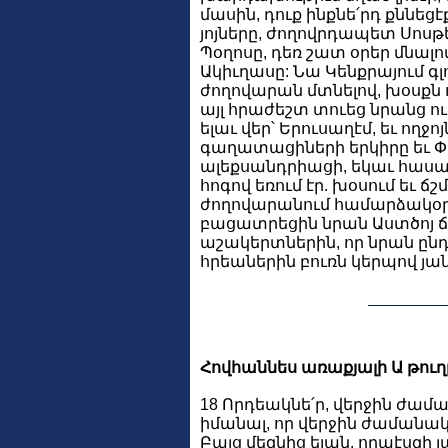
մասին, դուք ինքնե՛րդ քննեցէ
յոյները, ժողովրդապետ Սոսթե
Պօղոսը, դեռ շատ օրեր մնալո
Ակիւղասը: Նա Կենքրայում գլո
ժողովարան մտնելով, խօսքն ո
այլ հրաժեշտ տուեց նրանց ու
ելաւ վեր՝ Երուսաղէմ, եւ ողջ
գաղատացիների երկիրը եւ Փռ
ալեքսանդրիացի, եկաւ հասաւ
հոգով եռում էր. խօսում եւ 
ժողովարանում համարձակօրէն
բացատրեցին նրան Աստծոյ ճա
աշակերտներին, որ նրան ընդ
հրեաներին բուռն կերպով յա
Հովհաննես առաքյալի Ա թուղթ
18 Որդեակնե՛ր, վերջին ժամանա
իմանալ, որ վերջին ժամանակն 
Բայց մեզնից ելան, որպէսզի յա