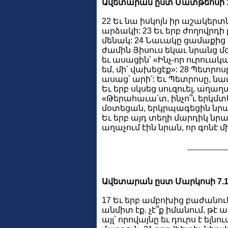
Ավետարան ըստ Մատթեոսի 14
22 Եւ նա իսկոյն իր աշակերտ
արձակի: 23 Եւ երբ ժողովրդի
մենակ: 24 Նաւակը ցամաքից մղ
ժամին Յիսուս եկաւ նրանց մ
եւ ասացին՝ «Ինչ-որ ուրուակ
եմ, մի՛ վախեցէք»: 28 Պետրոս
ասաց՝ արի՛: Եւ Պետրոսը, նաւ
Եւ երբ սկսեց սուզուել, աղաղա
«Թերահաւա՛տ, ինչո՞ւ երկմտե
մօտեցան, երկրպագեցին նրան 
Եւ երբ այդ տեղի մարդիկ նրա
աղաչում էին նրան, որ գոնէ 
Ավետարան ըստ Մարկոսի 7.1
17 Եւ երբ ամբոխից բաժանուե
անմիտ էք. չէ՞ք իմանում, թէ ա
այլ՝ որովայնը եւ դուրս է ելնո