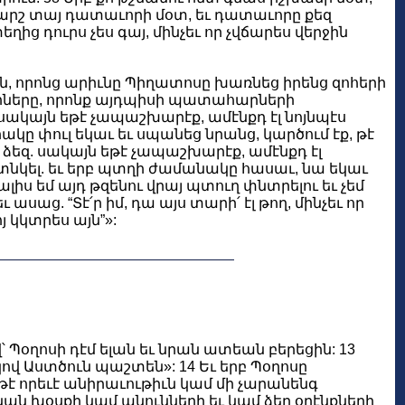
քարշ տայ դատաւորի մօտ, եւ դատաւորը քեզ
ից դուրս չես գայ, մինչեւ որ չվճարես վերջին
ին, որոնց արիւնը Պիղատոսը խառնեց իրենց զոհերի
ցիները, որոնք այդպիսի պատահարների
զ. սակայն եթէ չապաշխարէք, ամէնքդ էլ նոյնպէս
ակը փուլ եկաւ եւ սպանեց նրանց, կարծում էք, թէ
մ ձեզ. սակայն եթէ չապաշխարէք, ամէնքդ էլ
ր տնկել. եւ երբ պտղի ժամանակը հասաւ, նա եկաւ
ալիս եմ այդ թզենու վրայ պտուղ փնտրելու եւ չեմ
ասաց. “Տէ՛ր իմ, դա այս տարի՛ էլ թող, մինչեւ որ
յ կկտրես այն”»:
Պօղոսի դէմ ելան եւ նրան ատեան բերեցին: 13
վ Աստծուն պաշտեն»: 14 Եւ երբ Պօղոսը
թէ որեւէ անիրաւութիւն կամ մի չարանենգ
 կան խօսքի կամ անունների եւ կամ ձեր օրէնքների