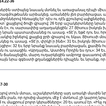
.22-36
ներին ստիպեց նաւակ մտնել եւ առաջանալ դէպի միւս 
 բազմութեանն արձակեց, առանձին լեռ բարձրացաւ աղօ
ոններով հեռացել էր՝ դէս ու դէն քշուելով ալիքներից,
օտ՝ քայլելով ծովի վրայով: 26 Երբ աշակերտները նր
ան է», ու սարսափից աղաղակեցին: 27 Յիսուս իսկոյն
ը նրան պատասխանեց ու ասաց. «Տէ՛ր, եթէ դու ես, հրա
ակից իջնելով, քայլեց ջրի վրայով ու եկաւ Յիսուսի մ
կեց ու ասաց. «Տէ՛ր, փրկի՛ր ինձ»: 31 Եւ իսկոյն Յիսո
ցիր»: 32 Եւ երբ նրանք նաւակ բարձրացան, քամին հա
ու ասացին. «Արդարեւ, Աստծոյ Որդին ես դու»: 34 Եւ
ն ճանաչեցին, մարդ ուղարկեցին ամբողջ գաւառով մէկ 
միայն նրա զգեստի քղանցքներին դիպչեն. եւ նրանք, ո
7-30
լով տուն մտաւ, աշակերտները այդ առակի մասին նրա
մէն բան, որ դրսից մարդու մէջ է մտնում, չի կարող նր
ւմ ու մաքրում բոլոր կերածները»: 20 Եւ ասում էր. «Ինչ 