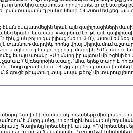
, որ նրանից ազատուես, որովհետեւ գուցէ նա քեզ 
 բանտապահն էլ բանտ նետի: 59 Ասում եմ քեզ. այնտեղ
նք եկան եւ պատմեցին նրան այն գալիլիացիների մաս
եց նրանց եւ ասաց. «Կարծում էք, թէ այն գալիլիա
ր էին, քան բոլոր գալիլիացիները: 3 Ո՛չ, ասում եմ ձե
այն տասնութ մարդիկ, որոնց վրայ Սիլովամում աշտար
րուսաղէմում բնակուող բոլոր մարդիկ: 5 Ո՛չ, ասում ե
տմեց եւ այս առակը. «Մի մարդ իր այգում մի թզենի է
չգտաւ: 7 Այգեգործին ասաց. “Ահա երեք տարի է, որ գ
չո՞ւ է հողը զբաղեցնում”: 8 Այգեգործը պատասխանեց եւ 
մ. 9 գուցէ թէ պտուղ տայ. ապա թէ ոչ՝ մի տարուց յետո
անորդ Գաղիոնի ժամանակ հրեաները միաբանուելով՝ 
ամոզում է մարդկանց, որ օրէնքին հակառակ եղանակո
երանը, Գաղիոնը հրեաներին ասաց. «Ո՛վ հրեաներ, ե
ատեհ էր, որ ես ձեզ անսայի. 15 բայց եթէ խնդիրներ