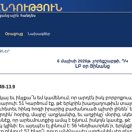
ա
Օրացույց
Նախագծեր
ԾՔՆԵՐ
6 մայիսի 2026թ. չորեքշաբթի, ԴԿ
ԼԲ օր Յինանց
9-13.9
կայ եւ ինչքա՜ն եմ կամենում, որ արդէն իսկ բորբոքուած
րուի: 51 Կարծում էք, թէ երկրին խաղաղութիւն տալո՞ւ ե
ւհետեւ հինգ հոգի իրարից բաժանուած պիտի լինեն՝ երե
դին՝ հօրից, մայրը՝ աղջկանից, եւ աղջիկը՝ մօրից, սկես
էք, որ արեւմուտքից ամպ է ելնում, իսկոյն կասէք, թէ ա
կլինի: Եւ այդպէս էլ լինում է: 56 Կեղծաւորնե՛ր, երկնք
ք քննում: 57 Ինչո՞ւ դուք անձնապէս արժանին չէք ըն