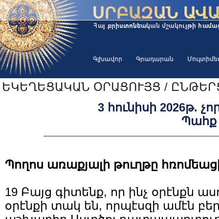
Գլխավոր
Գրադարան
Մուլտիմ
ԵԿԵՂԵՑԱԿԱՆ ՕՐԱՑՈՒՅՑ / ԸՆԹԵ
3 հունիսի 2026թ. չ
Պահք
Պողոս առաքյալի թուղթը հռոմեացի
19 Բայց գիտենք, որ ինչ օրէնքն ասո
օրէնքի տակ են, որպէսզի ամէն բե