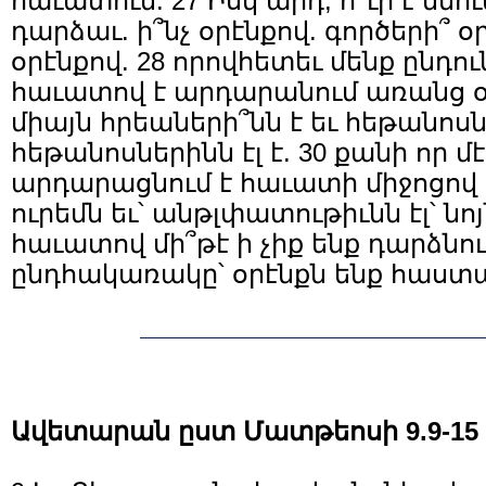
հաւատում: 27 Իսկ արդ, ո՞ւր է մնո
դարձաւ. ի՞նչ օրէնքով. գործերի՞ օր
օրէնքով. 28 որովհետեւ մենք ընդու
հաւատով է արդարանում առանց օր
միայն հրեաների՞նն է եւ հեթանոսներ
հեթանոսներինն էլ է. 30 քանի որ մ
արդարացնում է հաւատի միջոցով
ուրեմն եւ՝ անթլփատութիւնն էլ՝ նո
հաւատով մի՞թէ ի չիք ենք դարձնում
ընդհակառակը՝ օրէնքն ենք հաստ
Ավետարան ըստ Մատթեոսի 9.9-15