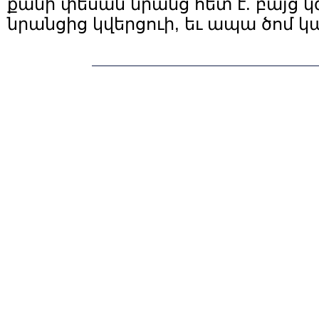
քանի փեսան նրանց հետ է. բայց կ
նրանցից կվերցուի, եւ ապա ծոմ կ