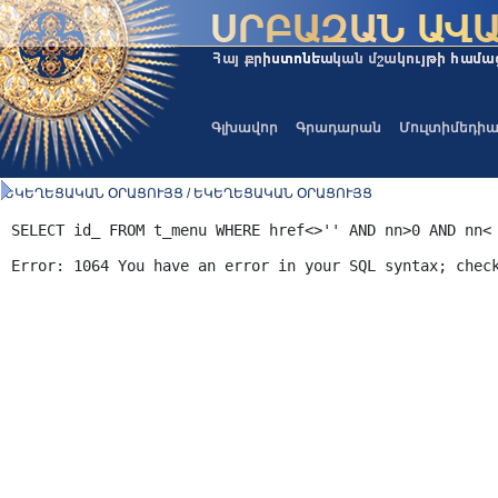
Գլխավոր
Գրադարան
Մուլտիմեդի
ԵԿԵՂԵՑԱԿԱՆ ՕՐԱՑՈՒՅՑ / ԵԿԵՂԵՑԱԿԱՆ ՕՐԱՑՈՒՅՑ
SELECT id_ FROM t_menu WHERE href<>'' AND nn>0 AND nn<