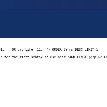
01.__' OR grp Like '11.__') ORDER BY nn DESC LIMIT 1