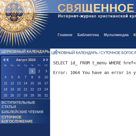
Главное
Библиотека
Мультимедиа
К
ЦЕРКОВНЫЙ КАЛЕНДАРЬ
ЦЕРКОВНЫЙ КАЛЕНДАРЬ / СУТОЧНОЕ БОГОС
Август 2024
SELECT id_ FROM t_menu WHERE href<
Вс
Пн
Вт
Ср
Чт
Пт
Сб
1
2
3
4
5
6
7
8
9
10
11
12
13
14
15
16
17
18
19
20
21
22
23
24
25
26
27
28
29
30
31
ВСТУПИТЕЛЬНЫЕ
СТАТЬИ
БИБЛЕЙСКИЕ ЧТЕНИЯ
СУТОЧНОЕ
БОГОСЛУЖЕНИЕ