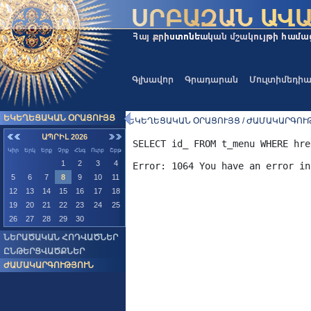
Գլխավոր
Գրադարան
Մուլտիմեդի
ԵԿԵՂԵՑԱԿԱՆ ՕՐԱՑՈՒՅՑ
ԵԿԵՂԵՑԱԿԱՆ ՕՐԱՑՈՒՅՑ / ԺԱՄԱԿԱՐԳՈՒԹ
ԱՊՐԻԼ 2026
SELECT id_ FROM t_menu WHERE hre
Կիր
Երկ
Երք
Չրք
Հնգ
Ուրբ
Շբթ
1
2
3
4
5
6
7
8
9
10
11
12
13
14
15
16
17
18
19
20
21
22
23
24
25
26
27
28
29
30
ՆԵՐԱԾԱԿԱՆ ՀՈԴՎԱԾՆԵՐ
ԸՆԹԵՐՑՎԱԾՔՆԵՐ
ԺԱՄԱԿԱՐԳՈՒԹՅՈՒՆ