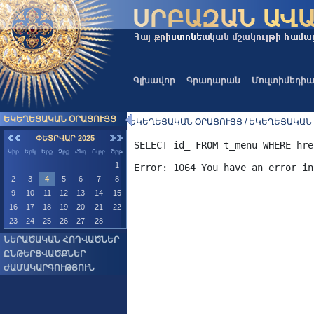
Գլխավոր
Գրադարան
Մուլտիմեդի
ԵԿԵՂԵՑԱԿԱՆ ՕՐԱՑՈՒՅՑ
ԵԿԵՂԵՑԱԿԱՆ ՕՐԱՑՈՒՅՑ / ԵԿԵՂԵՑԱԿԱՆ
ՓԵՏՐՎԱՐ 2025
SELECT id_ FROM t_menu WHERE hre
Կիր
Երկ
Երք
Չրք
Հնգ
Ուրբ
Շբթ
1
2
3
4
5
6
7
8
9
10
11
12
13
14
15
16
17
18
19
20
21
22
23
24
25
26
27
28
ՆԵՐԱԾԱԿԱՆ ՀՈԴՎԱԾՆԵՐ
ԸՆԹԵՐՑՎԱԾՔՆԵՐ
ԺԱՄԱԿԱՐԳՈՒԹՅՈՒՆ