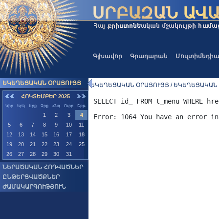
Գլխավոր
Գրադարան
Մուլտիմեդի
ԵԿԵՂԵՑԱԿԱՆ ՕՐԱՑՈՒՅՑ
ԵԿԵՂԵՑԱԿԱՆ ՕՐԱՑՈՒՅՑ / ԵԿԵՂԵՑԱԿԱՆ
ՀՈԿՏԵՄԲԵՐ 2025
SELECT id_ FROM t_menu WHERE hre
Կիր
Երկ
Երք
Չրք
Հնգ
Ուրբ
Շբթ
1
2
3
4
5
6
7
8
9
10
11
12
13
14
15
16
17
18
19
20
21
22
23
24
25
26
27
28
29
30
31
ՆԵՐԱԾԱԿԱՆ ՀՈԴՎԱԾՆԵՐ
ԸՆԹԵՐՑՎԱԾՔՆԵՐ
ԺԱՄԱԿԱՐԳՈՒԹՅՈՒՆ