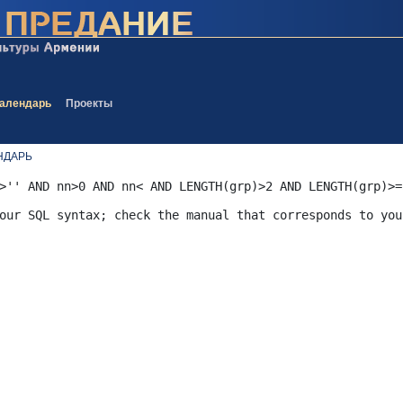
алендарь
Проекты
НДАРЬ
>'' AND nn>0 AND nn< AND LENGTH(grp)>2 AND LENGTH(grp)>=