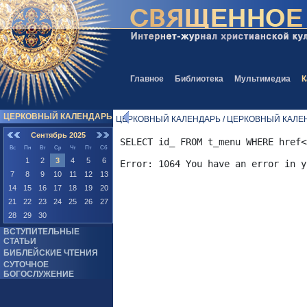
Главное
Библиотека
Мультимедиа
К
ЦЕРКОВНЫЙ КАЛЕНДАРЬ
ЦЕРКОВНЫЙ КАЛЕНДАРЬ / ЦЕРКОВНЫЙ КАЛЕ
Сентябрь 2025
SELECT id_ FROM t_menu WHERE href<
Вс
Пн
Вт
Ср
Чт
Пт
Сб
1
2
3
4
5
6
7
8
9
10
11
12
13
14
15
16
17
18
19
20
21
22
23
24
25
26
27
28
29
30
ВСТУПИТЕЛЬНЫЕ
СТАТЬИ
БИБЛЕЙСКИЕ ЧТЕНИЯ
СУТОЧНОЕ
БОГОСЛУЖЕНИЕ