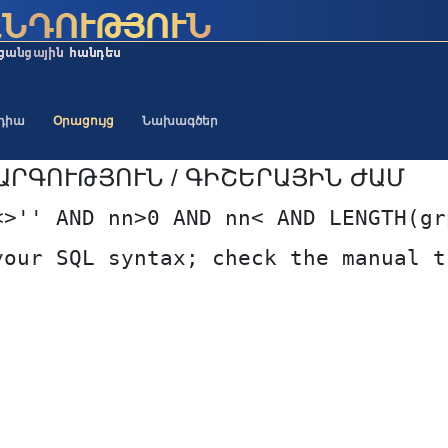
եդիա
Օրացույց
Նախագծեր
ԱՐԳՈՒԹՅՈՒՆ / ԳԻՇԵՐԱՅԻՆ ԺԱՄ
<>'' AND nn>0 AND nn< AND LENGTH(gr