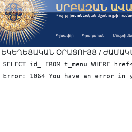
Գլխավոր
Գրադարան
Մուլտիմ
ԵԿԵՂԵՑԱԿԱՆ ՕՐԱՑՈՒՅՑ / ԺԱՄԱԿ
SELECT id_ FROM t_menu WHERE href