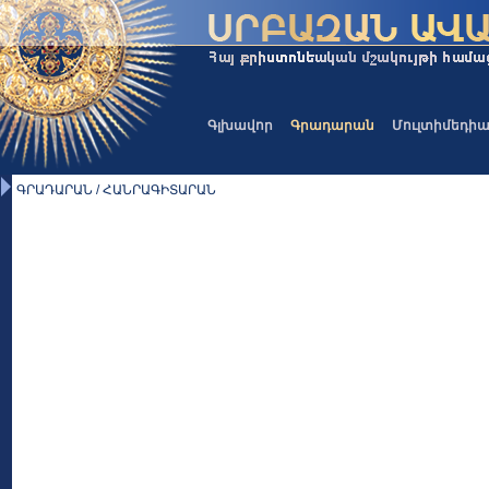
Գլխավոր
Գրադարան
Մուլտիմեդի
ԳՐԱԴԱՐԱՆ / ՀԱՆՐԱԳԻՏԱՐԱՆ